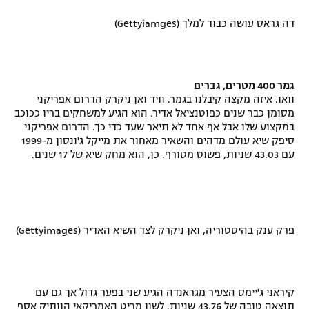
דה גראס עושה כבוד למלך (Gettyiamges)
גמר 400 מטרים, גברים
וואו. איזה מקצה קיבלנו בגמר. וויד ואן ניקרק הדרום אפריקני
מסומן כבר שנים כפוטנציאל אדיר. הוא הגיע למשחקים בריו ככוכב
במקצוע שלו אבל אף אחד לא תיאר שעד כדי כך. הדרום אפריקני
סיפק שיא עולם מדהים והשאיר מאחור את מייקל ג'ונסון מ-1999
עם 43.03 שניות, פשוט מטורף. כן, הוא מחק שיא של 17 שנים.
פרק ענק בהיסטוריה, ואן ניקרק לצד השיא האדיר (Gettyimages)
קיראני ג'יימס הצעיר מגראנדה הגיע שני בפער גדול אך גם עם
תוצאה טובה של 43.76 שניות. לשון מריט האמריקאי הוותיק אסף