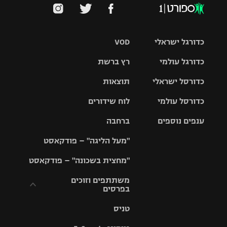
כדורגל ישראלי
VOD
כדורגל עולמי
רץ ברשת
ליגת העל
כדורסל ישראלי
תוצאות
ליגת
ליגה לאומית
האלופות
כדורסל עולמי
לוח שידורים
ליגת ווינר
סל
גביע הטוטו
ענפים נוספים
ברחבה
ליגה
NBA
אירופית
"מעל הליגה" – פודקאסט
ליגה לאומית
ליגיונרים
טניס
יורוליג
ליגה אנגלית
"מחצית בשכונה" – פודקאסט
כדורסל נשים
גביע המדינה
כדוריד
יורוקאפ
ליגה גרמנית
משתתפים וזוכים
בפרסים
מכבי תל
נבחרת
כדורעף
אביב
ישראל
ליגה
טניס
ספרדית
תקנון משתתפים
שחייה
הפועל חולון
מכבי חיפה
וזוכים בפרסים