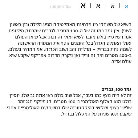
א
א
א
א
(גודל טקסט)
"מחצית בשכונה" – פודקאסט
אופניים
השיא של משחקי ריו מבחינת האתלטיקה הגיע הלילה (בין ראשון
ספורט מוטורי
משתתפים וזוכים בפרסים
לשני). אין גמר כמו זה של ה-100 מטרים לגברים שמרתק מיליונים.
אמרו שיוסיין בולט מעבר לשיא ואולי זה נכון, אבל שיאן העולם
כדורמים
ואולי האתלט הגדול בכל הזמנים קטף את המטרה הראשונה
תקנון משתתפים וזוכים בפרסים
לשמה נחת בברזיל – מדליית זהב ושוב הכרזה: אני המהיר בעולם.
טניס
ב-400 מטרים היה זה ווייד ואן ניקרק הדרום אפריקני שקבע שיא
פוטבול אמריקאי NFL
עולם אדיר.
תקנון עבור פעילות אלקטרה
גיימינג E-Sports
בייסבול MLB
תקנון עבור פעילות ספורט 1 – "מרלן"
ספורט אתגרי ואקסטרים
גמר 100, גברים
תנאי שימוש
זה לא היה נוצץ כמו בעבר, אבל שוב כולם ראו אתה גב שלו. יוסיין
אומנויות לחימה
בולט הוא האלוף האולימפי ב-100 מטרים. הג'מייקני חגג זהב
שלישי רצוף ושלישי בהיססטוריה שלו במשחקים האולימפיים אחרי
מדיניות פרטיות
שקבע 9.81 שניות על המסלול בברזיל.
גיימינג E-Sports
תקנון פעילות ספורט 1