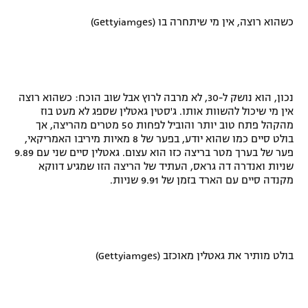
רשיון להקרנה פומבית לבית עסק
כשהוא רוצה, אין מי שיתחרה בו (Gettyiamges)
הצטרפות לחבילת הערוצים
לוח דרושים – ג'ובנט
נכון, הוא נושק ל-30, לא מרבה לרוץ אבל שוב הוכח: כשהוא רוצה
אין מי שיכול להשוות אותו. ג'סטין גאטלין שספג לא מעט בוז
תגיות
מהקהל פתח טוב יותר והוביל לפחות 50 מטרים מהריצה, אך
בולט סיים כמו שהוא יודע, בפער של 8 מאיות מיריבו האמריקאי,
המגזין
פער של בערך מטר בריצה כזו הוא עצום. גאטלין סיים שני עם 9.89
שניות ואנדרה דה גראס, העתיד של הריצה הזו שמגיע דווקא
מקנדה סיים עם הארד בזמן של 9.91 שניות.
בולט מותיר את גאטלין מאוכזב (Gettyiamges)