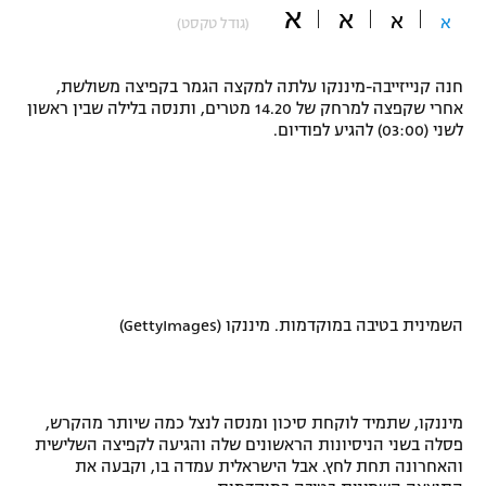
א
א
א
א
(גודל טקסט)
"מחצית בשכונה" – פודקאסט
אופניים
חנה קנייזייבה-מיננקו עלתה למקצה הגמר בקפיצה משולשת,
ספורט מוטורי
משתתפים וזוכים בפרסים
אחרי שקפצה למרחק של 14.20 מטרים, ותנסה בלילה שבין ראשון
לשני (03:00) להגיע לפודיום.
כדורמים
תקנון משתתפים וזוכים בפרסים
טניס
פוטבול אמריקאי NFL
תקנון עבור פעילות אלקטרה
גיימינג E-Sports
בייסבול MLB
תקנון עבור פעילות ספורט 1 – "מרלן"
ספורט אתגרי ואקסטרים
תנאי שימוש
השמינית בטיבה במוקדמות. מיננקו (GettyImages)
אומנויות לחימה
מדיניות פרטיות
גיימינג E-Sports
מיננקו, שתמיד לוקחת סיכון ומנסה לנצל כמה שיותר מהקרש,
פסלה בשני הניסיונות הראשונים שלה והגיעה לקפיצה השלישית
תקנון פעילות ספורט 1
והאחרונה תחת לחץ. אבל הישראלית עמדה בו, וקבעה את