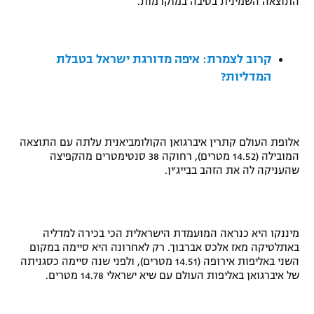
התוצאה השמינית בטיבה במוקדמות.
רשיון להקרנה פומבית לבית עסק
הצטרפות לחבילת הערוצים
קרוב לצמרת: איפה מדורגת ישראל בטבלת
המדליות?
לוח דרושים – ג'ובנט
תגיות
אלופת העולם קתרין איברגואן הקולומביאנית עלתה עם התוצאה
המגזין
המובילה (14.52 מטרים), רחוקה 38 סנטימטרים מהקפיצה
שהעניקה לה את הזהב בבייג'ין.
מיננקו היא כנראה המועמדת הישראלית הכי בכירה למדליה
באתלטיקה מאז אלכס אברבוך. רק לאחרונה היא סיימה במקום
השני באליפות אירופה (14.51 מטרים), ולפני שנה סיימה כסגניתה
של איברגואן באליפות העולם עם שיא ישראלי 14.78 מטרים.