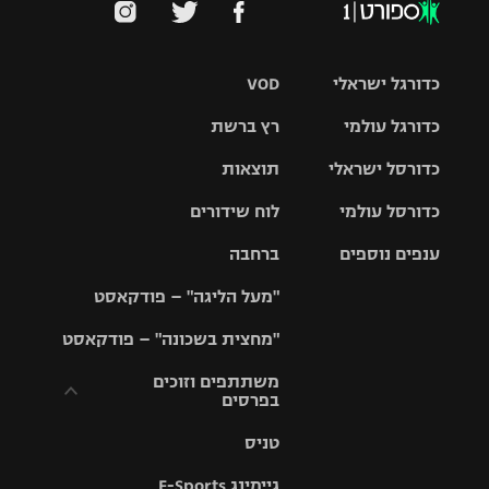
כדורגל ישראלי
VOD
כדורגל עולמי
רץ ברשת
ליגת העל
כדורסל ישראלי
תוצאות
ליגת
ליגה לאומית
האלופות
כדורסל עולמי
לוח שידורים
ליגת ווינר
סל
גביע הטוטו
ענפים נוספים
ברחבה
ליגה
NBA
אירופית
"מעל הליגה" – פודקאסט
ליגה לאומית
ליגיונרים
טניס
יורוליג
ליגה אנגלית
"מחצית בשכונה" – פודקאסט
כדורסל נשים
גביע המדינה
כדוריד
יורוקאפ
ליגה גרמנית
משתתפים וזוכים
בפרסים
מכבי תל
נבחרת
כדורעף
אביב
ישראל
ליגה
טניס
ספרדית
תקנון משתתפים
שחייה
הפועל חולון
מכבי חיפה
וזוכים בפרסים
גיימינג E-Sports