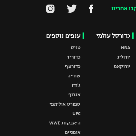
בו אחרינו
כדורסל עולמי
ענפים נוספים
NBA
טניס
יורוליג
כדוריד
יורוקאפ
כדורעף
שחייה
ג'ודו
אגרוף
ספורט אולימפי
UFC
היאבקות WWE
אופניים