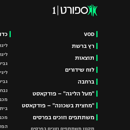
VOD
כדו
רץ ברשת
ליגת
ליגה
תוצאות
גביע
לוח שידורים
ליגי
ברחבה
גביע
נבחר
"מעל הליגה" – פודקאסט
מכבי
"מחצית בשכונה" – פודקאסט
בית"
משתתפים וזוכים בפרסים
מכבי
הפוע
תקנון משתתפים וזוכים בפרסים