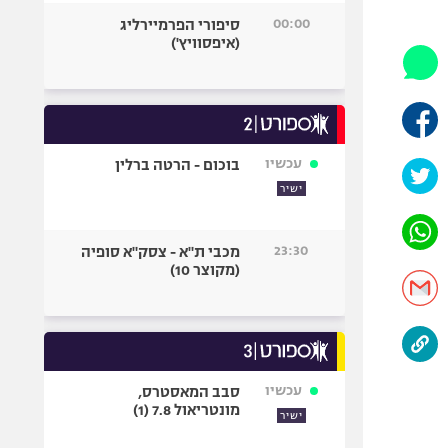
היאבקות WWE
00:00
סיפורי הפרמיירליג
אופניים
(איפסוויץ')
ספורט מוטורי
כדורמים
פוטבול אמריקאי NFL
בייסבול MLB
עכשיו
בוכום - הרטה ברלין
ספורט אתגרי
ישיר
ואקסטרים
אומנויות לחימה
23:30
מכבי ת"א - צסק"א סופיה
גיימינג E-Sports
(מקוצר 10)
עכשיו
סבב המאסטרס,
מונטריאול 7.8 (1)
ישיר