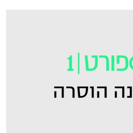
ל אביב
ליגה טורקית
תל אביב
ליגה סינית
חיפה
ליגה ברזילאית
באר שבע
ליגות נוספות
תניה
דה