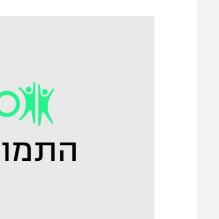
משתתפים וזוכים בפרסים
מכבי ת
הפועל 
תקנון משתתפים וזוכים בפרסים
הפועל 
תקנון עבור פעילות אלקטרה
הפועל 
תקנון עבור פעילות ספורט 1 – "מרלן"
מכבי נ
טניס
בני יהו
גיימינג E-Sports
תנאי שימוש
מדיניות פרטיות
תקנון פעילות ספורט 1
רשיון להקרנה פומבית לבית עסק
הצטרפות לחבילת הערוצים
לוח דרושים – ג'ובנט
תגיות