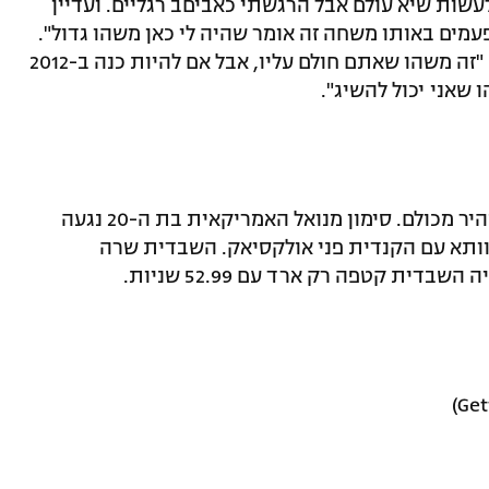
שות שיא עולם אבל הרגשתי כאביםב רגליים. ועדיין
עמים באותו משחה זה אומר שהיה לי כאן משהו גדול".
על העובדה שקטף מדליה 22 מזהב הוסיף: "זה משהו שאתם חולם עליו, אבל אם להיות כנה ב-2012
 שאני יכול להשיג".
משחה מהיר ומפתיע קיבלנו גם בסגנון המהיר מכולם. סימון מנואל האמריקאית בת ה-20 נגעה
לימפי של 52.70 שניות בצוותא עם הקנדית פני אולקסיאק. השבדית שרה
דית קטפה רק ארד עם 52.99 שניות.