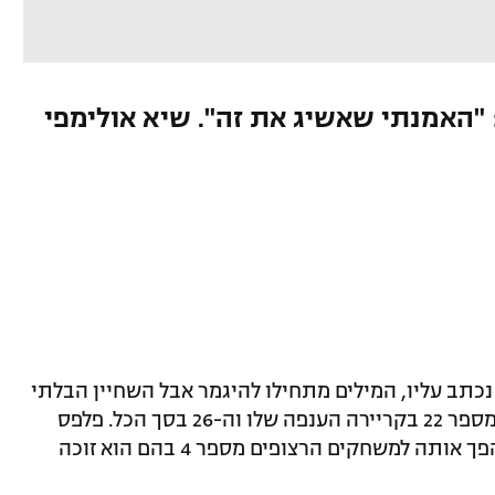
 "האמנתי שאשיג את זה". שיא אולימפי
 נכתב עליו, המילים מתחילו להיגמר אבל השחיין הבלתי
נגמר השיג הלילה (בין חמישי לשישי) זהב מספר 22 בקריירה הענפה שלו וה-26 בסך הכל. פלפס
ניצח את גמר ה-200 מטרים מעורב בריו והפך אותה למשחקים הרצופים מספר 4 בהם הוא זוכה