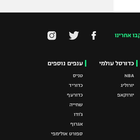
בו אחרינו
כדורסל עולמי
ענפים נוספים
NBA
טניס
יורוליג
כדוריד
יורוקאפ
כדורעף
שחייה
ג'ודו
אגרוף
ספורט אולימפי