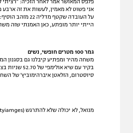
פלפס המאושר אמר לאחר הזכיה: "רציתי לע
אני פשוט לא מאמין, לעשות את זה ארבע פ
הייתי יותר מופתע, כאן האמנתי שזה משהו
גמר 100 מטרים חופשי, נשים
בקיר עם שיא או
סיוסטרום, הזלאטן איברהימוביץ' של השחיה השב
מנואל, לא יכולה שלא להתרגש (Gettyiamges)