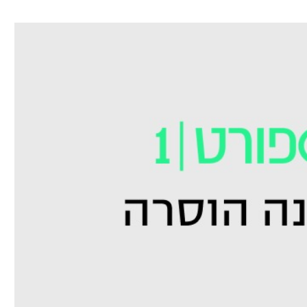
ל אביב
ליגה טורקית
תל אביב
ליגה סינית
חיפה
ליגה ברזילאית
באר שבע
ליגות נוספות
תניה
דה