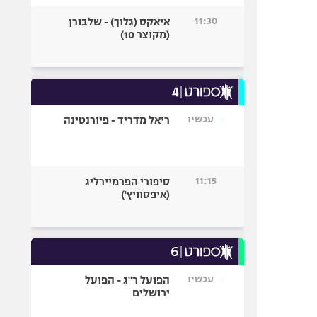
11:30
איאקס (גלוך) - שלבורן
(מקוצר 10)
עכשיו
ריאל מדריד - פיורנטינה
11:15
סיפורי הפרמיירליג
(איפסוויץ')
עכשיו
הפועל ר"ג - הפועל
ירושלים