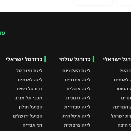
עק
רגל ישראלי
כדורגל עולמי
כדורסל ישראלי
 העל
ליגת האלופות
ליגת ווינר סל
 לאומית
ליגה אירופית
ליגה לאומית
 הטוטו
ליגה אנגלית
כדורסל נשים
ונרים
ליגה גרמנית
מכבי תל אביב
 המדינה
ליגה ספרדית
הפועל חולון
ת ישראל
ליגה איטלקית
הפועל ירושלים
 חיפה
ליגה צרפתית
דני אבדיה