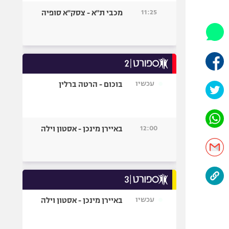
היאבקות WWE
11:25
מכבי ת"א - צסק"א סופיה
אופניים
ספורט מוטורי
כדורמים
פוטבול אמריקאי NFL
בייסבול MLB
עכשיו
בוכום - הרטה ברלין
ספורט אתגרי
ואקסטרים
אומנויות לחימה
12:00
באיירן מינכן - אסטון וילה
גיימינג E-Sports
עכשיו
באיירן מינכן - אסטון וילה