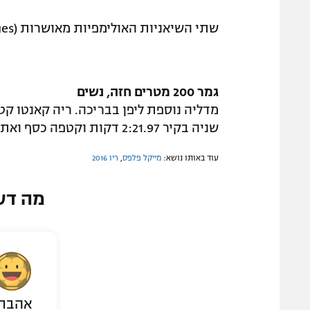
שתי השיאניות האולימפיות מאושרות (Gettyimages)
גמר 200 מטרים חזה, נשים
שניה בקיר 2:21.97 דקות וקטפה כסף ואת הארד שי שינג'לין עם 2:22.28 דקות.
עוד באותו נושא:
מייקל פלפס
,
ריו 2016
מה דע
אהבת