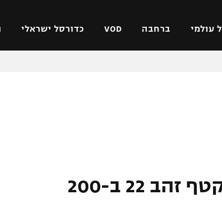
 עולמי
ברחבה
VOD
כדורסל ישראלי
ת
ל ישראלי
כדורגל עולמי
כדורסל ישראלי
על
ליגת האלופות
ליגת ווינר סל
אומית
ליגה אירופית
ליגה לאומית
וטו
ליגה אנגלית
כדורסל נשים
ים
ליגה גרמנית
מכבי תל אביב
מדינה
ליגה ספרדית
הפועל חולון
ישראל
ליגה איטלקית
הפועל ירושלים
הצגת יחיד: פלפס קטף זהב 22 ב-200
יפה
ליגה צרפתית
דני אבדיה
רושלים
ליגה הולנדית