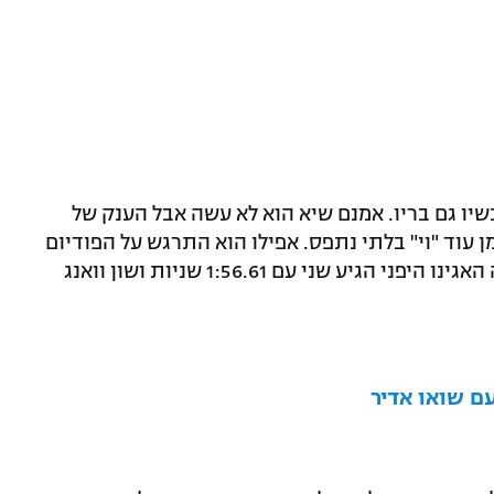
עכשיו גם בריו. אמנם שיא הוא לא עשה אבל הענק של
ר אחרי 1:54.66 דקות וסימן עוד "וי" בלתי נתפס. אפילו הוא התרגש על הפודיום
עד דמעות. את המקום השני תפס קוסוקה האגינו היפני הגיע שני עם 1:56.61 שניות ושון וואנג
ם שואו אדיר