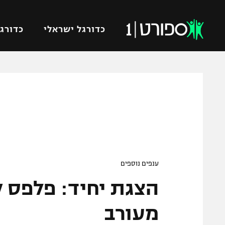
כדורגל ישראלי
כדורגל
VOD
כדורג
רץ ברשת
ליגת ה
ליגה ל
תוצאות
גביע הט
לוח שידורים
ליגיונר
ברחבה
גביע ה
ענפים נוספים
נבחרת 
"מעל הליגה" – פודקאסט
מכבי ח
"מחצית בשכונה" – פודקאסט
מעורב
בית"ר י