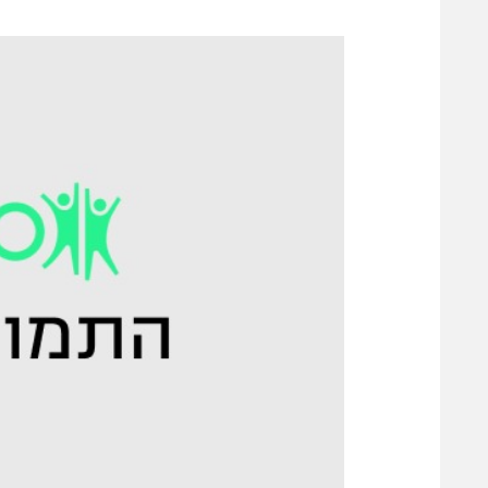
משתתפים וזוכים בפרסים
מכבי ת
הפועל 
תקנון משתתפים וזוכים בפרסים
הפועל 
תקנון עבור פעילות אלקטרה
הפועל 
תקנון עבור פעילות ספורט 1 – "מרלן"
מכבי נ
טניס
בני יהו
גיימינג E-Sports
תנאי שימוש
מדיניות פרטיות
תקנון פעילות ספורט 1
רשיון להקרנה פומבית לבית עסק
הצטרפות לחבילת הערוצים
לוח דרושים – ג'ובנט
תגיות