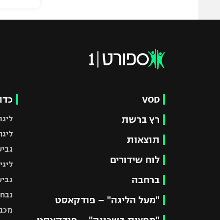
VOD
כדו
רץ ברשת
ליגת
ליגה
תוצאות
גביע
לוח שידורים
ליגי
ברחבה
גביע
נבחר
"מעל הליגה" – פודקאסט
מכבי