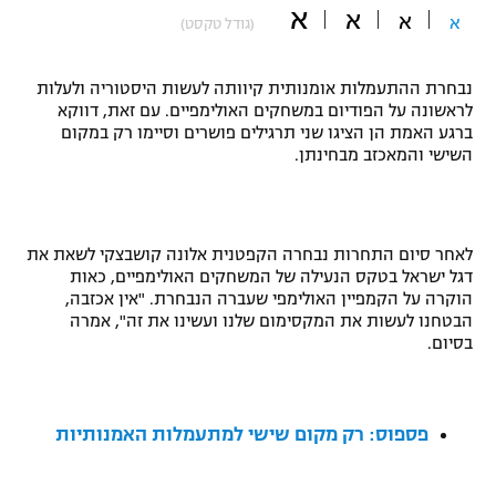
א
א
א
א
(גודל טקסט)
"מחצית בשכונה" – פודקאסט
אופניים
נבחרת ההתעמלות אומנותית קיוותה לעשות היסטוריה ולעלות
ספורט מוטורי
משתתפים וזוכים בפרסים
לראשונה על הפודיום במשחקים האולימפיים. עם זאת, דווקא
ברגע האמת הן הציגו שני תרגילים פושרים וסיימו רק במקום
כדורמים
השישי והמאכזב מבחינתן.
תקנון משתתפים וזוכים בפרסים
טניס
פוטבול אמריקאי NFL
תקנון עבור פעילות אלקטרה
גיימינג E-Sports
לאחר סיום התחרות נבחרה הקפטנית אלונה קושבצקי לשאת את
בייסבול MLB
תקנון עבור פעילות ספורט 1 – "מרלן"
דגל ישראל בטקס הנעילה של המשחקים האולימפיים, כאות
הוקרה על הקמפיין האולימפי שעברה הנבחרת. "אין אכזבה,
ספורט אתגרי ואקסטרים
הבטחנו לעשות את המקסימום שלנו ועשינו את זה", אמרה
תנאי שימוש
בסיום.
אומנויות לחימה
מדיניות פרטיות
גיימינג E-Sports
פספוס: רק מקום שישי למתעמלות האמנותיות
תקנון פעילות ספורט 1