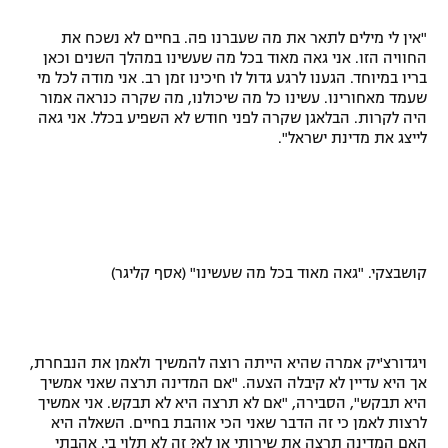
רשיון להקרנה פומבית לבית עסק
"אין לי מילים לתאר את מה שעברנו פה. בחיים לא נשכח את
החוויה הזו. אני גאה מאוד בכל מה שעשינו במהלך השנים וכאן
הצטרפות לחבילת הערוצים
בריו במיוחד. הגענו לרגע גדול לו חיכינו זמן רב. אני מודה לכל מי
שעמד מאחורינו. עשינו כל מה שיכולנו, מה שקרה כנראה אמור
היה לקרות. הבלאגן שקרה לפני חודש לא השפיע בכלל. אני גאה
לוח דרושים – ג'ובנט
לייצג את מדינת ישראל".
תגיות
המגזין
קושבצקי. "גאה מאוד בכל מה שעשינו" (אסף קליגר)
ויגדורצ'יק אמרה שהיא הייתה רוצה להמשיך ולאמן את הנבחרת,
אך היא עדיין לא קיבלה הצעה. "אם המדינה תרצה שאני אמשיך
היא תבקש", הסבירה, "אם לא תרצה היא לא תבקש. אני אמשיך
לרצות לאמן כי זה הדבר שאני הכי אוהבת בחיים. השאלה היא
האם המדינה תרצה את שירותי או לא? זה לא תלוי בי. אהבתי