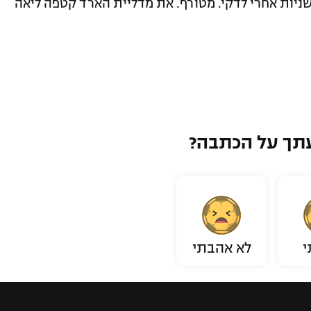
סף ג'ז קרלין (בריטניה), סיימה כמעט 5 שניות אחרי לדקי. מטורף. את מדליית הארד קטפה ליאה
תך על הכתבה?
י
לא אהבתי