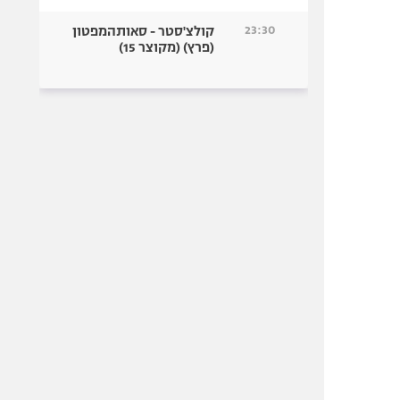
23:30
קולצ'סטר - סאותהמפטון
(פרץ) (מקוצר 15)