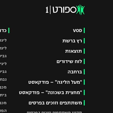
VOD
כדו
רץ ברשת
ליגת
ליגה
תוצאות
גביע
לוח שידורים
ליגי
ברחבה
גביע
נבחר
"מעל הליגה" – פודקאסט
מכבי
"מחצית בשכונה" – פודקאסט
בית"
משתתפים וזוכים בפרסים
מכבי
הפוע
תקנון משתתפים וזוכים בפרסים