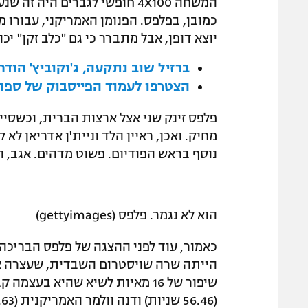
המשחה 4X100 חופשי לגברים היה
כמובן, בפלפס. הפנומן האמריקני, עבורו 
יוצא דופן, אבל מתברר כי גם "כלב זקן" יכ
ברזיל שוב נתקעה, ג'וקוביץ' הוד
הצטרפו לעמוד הפייסבוק של ספור
מחיק. ואכן, ראיין הלד וניית'ן אדריאן ל
נוסף בראש הפודיום. פשוט מדהים. אגב, 
הוא לא נגמר. פלפס (gettyimages)
כאמור, עוד לפני ההצגה של פלפס הבריכה
שיפור של 16 מאיות לשיא שהיא ב
(56.46 שניות) ודנה וולמר האמריקנית (56.63 שניות) זכו בכסף ובארד.