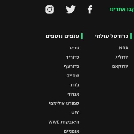
בו אחרינו
כדורסל עולמי
ענפים נוספים
NBA
טניס
יורוליג
כדוריד
יורוקאפ
כדורעף
שחייה
ג'ודו
אגרוף
ספורט אולימפי
UFC
היאבקות WWE
אופניים