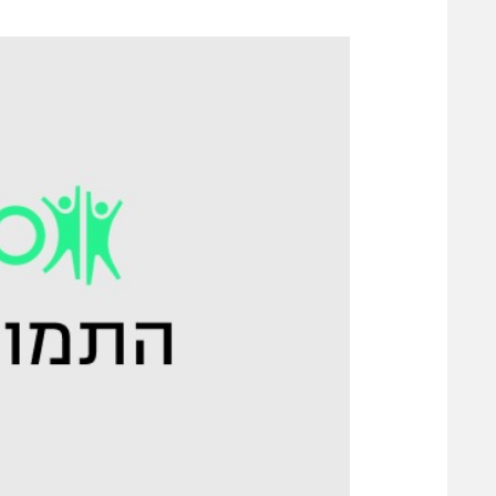
משתתפים וזוכים בפרסים
מכבי ת
הפועל 
תקנון משתתפים וזוכים בפרסים
הפועל 
תקנון עבור פעילות אלקטרה
הפועל 
תקנון עבור פעילות ספורט 1 – "מרלן"
מכבי נ
טניס
בני יהו
גיימינג E-Sports
תנאי שימוש
מדיניות פרטיות
תקנון פעילות ספורט 1
רשיון להקרנה פומבית לבית עסק
הצטרפות לחבילת הערוצים
לוח דרושים – ג'ובנט
תגיות