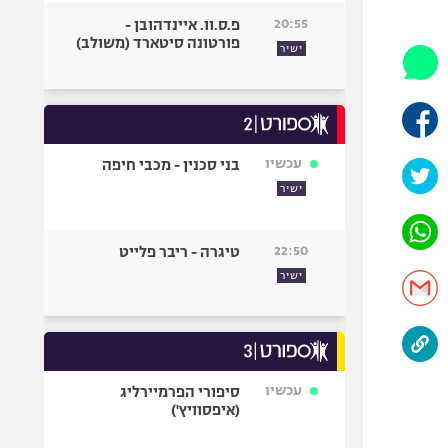
היאבקות WWE
20:55
פ.ס.וו. איינדהובן -
אופניים
פורטונה סיטארד (משולב)
ישיר
ספורט מוטורי
כדורמים
פוטבול אמריקאי NFL
בייסבול MLB
עכשיו
בני סכנין - מכבי חיפה
ספורט אתגרי
ישיר
ואקסטרים
אומנויות לחימה
22:50
טיגרה - ריבר פלייט
גיימינג E-Sports
ישיר
עכשיו
סיפורי הפרמיירליג
(איפסוויץ')