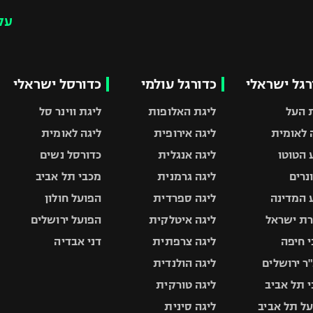
עק
רגל ישראלי
כדורגל עולמי
כדורסל ישראלי
 העל
ליגת האלופות
ליגת ווינר סל
 לאומית
ליגה אירופית
ליגה לאומית
 הטוטו
ליגה אנגלית
כדורסל נשים
ונרים
ליגה גרמנית
מכבי תל אביב
 המדינה
ליגה ספרדית
הפועל חולון
ת ישראל
ליגה איטלקית
הפועל ירושלים
 חיפה
ליגה צרפתית
דני אבדיה
ר ירושלים
ליגה הולנדית
 תל אביב
ליגה טורקית
ל תל אביב
ליגה סינית