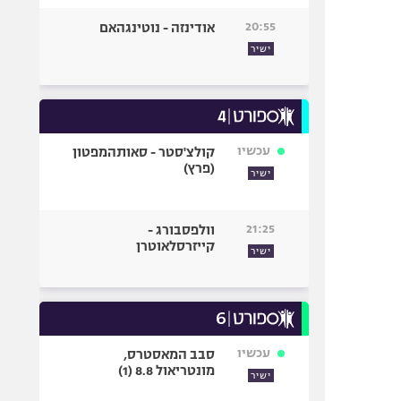
20:55
אודינזה - נוטינגהאם
ישיר
עכשיו
קולצ'סטר - סאותהמפטון
(פרץ)
ישיר
21:25
וולפסבורג -
קייזרסלאוטרן
ישיר
עכשיו
סבב המאסטרס,
מונטריאול 8.8 (1)
ישיר