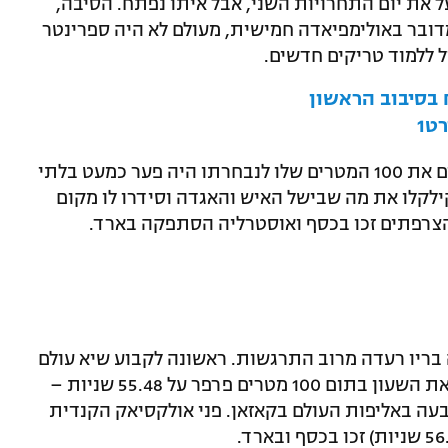
 זה שנעל את יום התחרויות השני, אבל איתו נפתח. הסיבה,
מדובר באולימפיאדה חמישית, מעולם לא היה ספרינטר
ול ללמוד טריקים חדשים.
ח בסיבוב הראשון
ט1
פלפס זינק שני אצל ארצות הברית, וכשסיים את 100 המטרים שלו לנבחרתו היה פער כמעט בלתי
א קילקלו את מה שבישל האיש והאגדה וסידרו לו מקום
הצרפתים זכו בכסף ואוסטרליה הסתפקה בארד.
 בריו רעדה מרוב התרגשות. ראשונה לקבוע שיא עולם
הייתה שרה שויסטרום השבדית, שעצרה את השעון בתום 100 מטרים פרפר על 55.48 שניות –
עצמה קבעה באליפות העולם בקאזאן. פני אולקסיאק הקנדית