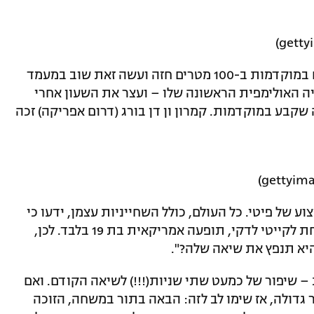
אדם פיטי לא הסתפק בשבירת שיא העולם במוקדמות ב-100 מטרים חזה ועשה זאת שוב במעמד
יה האולימפית הראשונה שלו – ועצר את השעון אחרי
 42 מאיות מהתוצאה שקבע במוקדמות. קמרון ון דן בורג (דרום אפריקה) זכה
ע של פיטי. כל העולם, כולל השחייניות עצמן, ידעו כי
מדליית הזהב ב-400 מטרים חופשי מובטחת לקייטי לדקי, תופעה אמריקאית בת 19 בלבד. לכן,
יא תנפץ את שיאה שלה?".
י נגעה בקיר אחרי 3:56:46 דקות – שיפור של כמעט שתי שניות(!!!) לשיאה הקודם. ואם
גדולה, אז שימו לב לזה: הבאה בתור במשחה, הזוכה