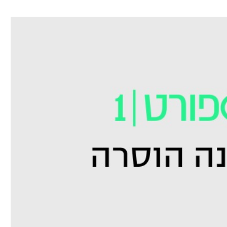
ל אביב
ליגה טורקית
תל אביב
ליגה סינית
חיפה
ליגה ברזילאית
באר שבע
ליגות נוספות
תניה
דה