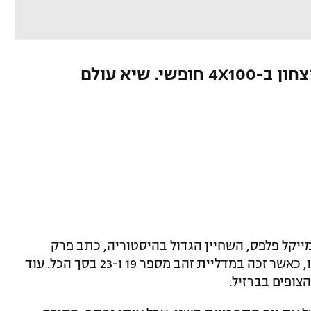
הפנומן האמריקני סידר את הניצחון ב-4X100 חופשי. שיא עולם
 מייקל פלפס, השחיין הגדול בהיסטוריה, כתב פרק
מדהים נוסף בקריירה הכל כך מפוארת שלו, כאשר זכה במדליית זהב מספר 19 ו-23 בסך הכל. עוד
הצופים בברזיל.