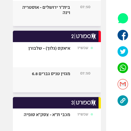
היאבקות WWE
07:50
בית"ר ירושלים - אוסטריה
אופניים
וינה
ספורט מוטורי
כדורמים
פוטבול אמריקאי NFL
בייסבול MLB
עכשיו
איאקס (גלוך) - שלבורן
ספורט אתגרי
ואקסטרים
אומנויות לחימה
07:50
מגזין טניס גברים 6.8
גיימינג E-Sports
עכשיו
מכבי ת"א - צסק"א סופיה