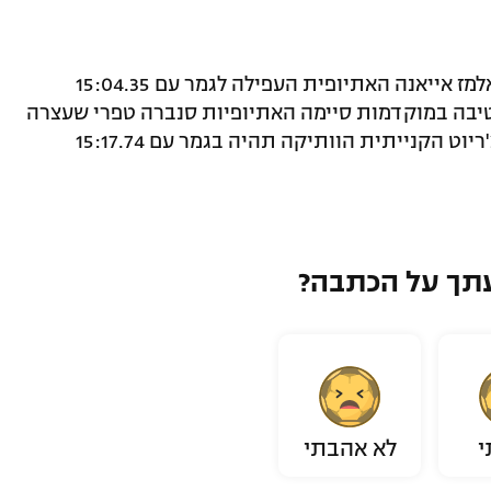
שיאנית העולם הטריה ב-10,000 מטרים, אלמז אייאנה האתיופית העפילה לגמר עם 15:04.35
טיבה במוקדמות סיימה האתיופיות סנברה טפרי שעצרה
את השעון על 15:17.43 דקות ואילו ויויאן צ'ריוט הקנייתית הוותיקה תהיה בגמר עם 15:17.74
תך על הכתבה?
י
לא אהבתי