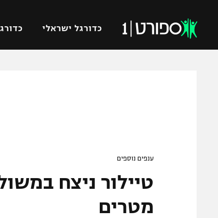
כדורגל ישראלי
כדורגל
VOD
כדורג
רץ ברשת
ליגת ה
ליגה ל
תוצאות
גביע הט
לוח שידורים
ליגיונר
ברחבה
גביע ה
ענפים נוספים
נבחרת 
"מעל הליגה" – פודקאסט
מכבי ח
"מחצית בשכונה" – פודקאסט
מטרים
בית"ר י