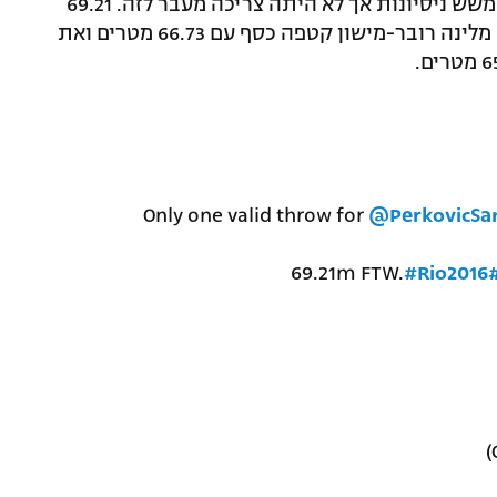
סנדרה פרקוביץ' הקרואטית פסלה בחמש משש ניסיונות אך לא היתה צריכה מעבר לזה. 69.21
מטרים הספיקו לה לזכות בזהב. הצרפתיה מלינה רובר-מישון קטפה כסף עם 66.73 מטרים ואת
Only one valid throw for
@PerkovicSa
69.21m FTW.
#Rio2016