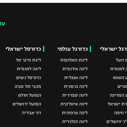
עק
רגל ישראלי
כדורגל עולמי
כדורסל ישראלי
 העל
ליגת האלופות
ליגת ווינר סל
 לאומית
ליגה אירופית
ליגה לאומית
 הטוטו
ליגה אנגלית
כדורסל נשים
ונרים
ליגה גרמנית
מכבי תל אביב
 המדינה
ליגה ספרדית
הפועל חולון
ת ישראל
ליגה איטלקית
הפועל ירושלים
 חיפה
ליגה צרפתית
דני אבדיה
ר ירושלים
ליגה הולנדית