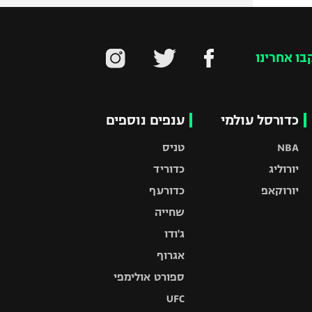
בו אחרינו
כדורסל עולמי
ענפים נוספים
NBA
טניס
יורוליג
כדוריד
יורוקאפ
כדורעף
שחייה
ג'ודו
אגרוף
ספורט אולימפי
UFC