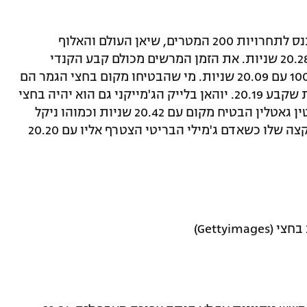
יוסיין בולט ניצב בפני הרצון לזהב נוסף ונכנס לתחרויות 200 המטרים, שיאן העולם והאלוף
האולימפי צלח את המוקדמות בקלות עם 20.28 שניות. את הזמן המרשים מכולם קבע הקנדי
אנדרה דה גראס, מדליסט הארד בגמר ה-100 עם 20.09 שניות. מי שהבטיחו מקום בחצי הגמר הם
אלונסו אדוארד מהרפובליקה הדומיניקנית שקבע 20.19. יוהאן בלייק הג'מייקני גם הוא יהיה בחצי
עם 20.13 שניות. היריב המר של בולט, ג'סטין גאטלין הבטיח מקום עם 20.42 שניות וכמוהו ניקל
אשמייד הג'מייקני שקבע 20.15 שניות במקצה שלו כשאדם ג'מילי הבריטי הצטרף אליו עם 20.20
Gettyim)