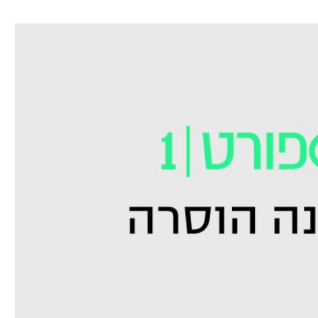
ל אביב
ליגה טורקית
תל אביב
ליגה סינית
חיפה
ליגה ברזילאית
באר שבע
ליגות נוספות
תניה
דה