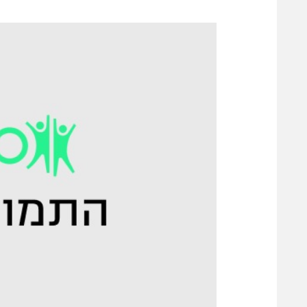
משתתפים וזוכים בפרסים
מכבי ת
הפועל 
תקנון משתתפים וזוכים בפרסים
הפועל 
תקנון עבור פעילות אלקטרה
הפועל 
תקנון עבור פעילות ספורט 1 – "מרלן"
מכבי נ
טניס
בני יהו
גיימינג E-Sports
תנאי שימוש
מדיניות פרטיות
תקנון פעילות ספורט 1
רשיון להקרנה פומבית לבית עסק
הצטרפות לחבילת הערוצים
לוח דרושים – ג'ובנט
תגיות