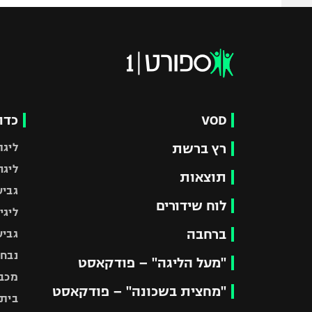
VOD
כדו
רץ ברשת
ליגת
ליגה
תוצאות
גביע
לוח שידורים
ליגי
ברחבה
גביע
נבחר
"מעל הליגה" – פודקאסט
מכבי
"מחצית בשכונה" – פודקאסט
בית"