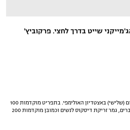
'מייקני שייט בדרך לחצי. פרקוביץ'
תחרויות האתלטיקה בריו 2016 נמשכו היום (שלישי) באצטדיון האולימפי. בתפריט מוקדמות 100
מטרים משוכות לנשים, גמר המשולשת לגברים, גמר זריקת דיסקוס לנשים וכמובן מוקדמות 200