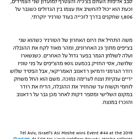
סבב אליפות העולם בצ'כיה והצטרף למועדון שני הצמידים,
רשיון להקרנה פומבית לבית עסק
וכעת הוא יכול להחשיב את עצמו בין הגדולים כשגבר על
1,806 שחקנים בדרך לזכייה בעוד טורניר יוקרתי.
הצטרפות לחבילת הערוצים
לוח דרושים – ג'ובנט
משה התחיל את היום האחרון של הטורניר כשהוא שני
בצ'יפים מתוך 23 האחרונים, ומהר מאוד לקח את ההובלה
תגיות
ועלה לשולחן הגמר בפער גדול על האחרים. כשנשארו
שלושה, אסי החזיק בכמעט 90% מהצ'יפים על פני טוניו
המגזין
רודר הגרמני ודמיאן רדאנוב האמריקאי, אבל הפסיד שלוש
ידיים ענקיות וצנח לערימה נמוכה. משם הוא החל משחק
לוחמי וקשוח עד שהחזיר את ההובלה, הדיח את רודר
במקום השלישי ומספר דקות לאחר מכן גבר על רדאנוב
והוכרז במנצח.
Tel Aviv, Israel's Asi Moshe wins Event #44 at the 2019