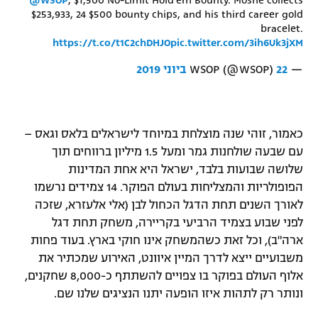
@WSOP
, $1,500 No-Limit Hold'em Bounty. Moshe collects
$253,933, 24 $500 bounty chips, and his third career gold
bracelet.
https://t.co/t1C2chDHJO
pic.twitter.com/3ih6Uk3jXM
— WSOP (@WSOP)
22 ביוני 2019
כאמור, זוהי שנה מוצלחת במיוחד לישראלים בלאס וגאס –
עם שבעה שולחנות גמר ומעל 1.5 מיליון ברווחים תוך
שלושה שבועות בלבד, ישראל היא אחת המדינות
הפופולריות והמצליחות בעולם הפוקר. 14 צמידים נרשמו
לאורך השנים תחת הדגל הכחול לבן (אלי אלעזרא, שזכה
לפני שבוע בצמיד הרביעי בקריירה, משחק תחת דגל
ארה"ב), וכל זאת כשהמשחק אינו חוקי בארץ. בעוד פחות
משבועיים ייצא לדרך המיין איוונט, האירוע שמכתיר את
אלוף העולם בפוקר בו צפויים להשתתף כ-8,000 שחקנים,
ונותר רק לתהות איזו הופעה יתנו הנציגים שלנו שם.