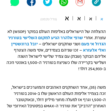
"מחצית בשכונה" – פודקאסט
אופניים
א
א
א
א
(גודל טקסט)
ספורט מוטורי
משתתפים וזוכים בפרסים
ההצלחה של הישראלים באליפות העולם בפוקר (WSOP) לא
כדורמים
עוצרת. אחרי
שרפי אלהרר הגיע למקום השלישי בטורניר
תקנון משתתפים וזוכים בפרסים
טניס
הגדול אי פעם
ושני שחקנים ישראלים –
יובל ברונשטיין
פוטבול אמריקאי NFL
תקנון עבור פעילות אלקטרה
ואלי אלעזרא
– זכו שניהם בצמידים, אסי משה הצטרף
אליהם הבוקר (שבת) עם צמיד שלישי לישראל השנה
גיימינג E-Sports
בייסבול MLB
תקנון עבור פעילות ספורט 1 – "מרלן"
ושלישי בקריירה שלו כשניצח בטורניר ה-1,500 באונטי וזכה
ב-254,933 דולר!
ספורט אתגרי ואקסטרים
תנאי שימוש
אומנויות לחימה
משה (35), אחד השחקנים האהובים והמוערכים בישראל,
מדיניות פרטיות
גיימינג E-Sports
זכה בצמיד אליפות העולם הראשון שלו ב-2014 בטורניר
ה-1,500 וגרף אז למעלה מחצי מיליון דולר, ובאוקטובר
תקנון פעילות ספורט 1
האחרון "הדביק" את טורניר ה-6MAX בפסטיבל האירופי של