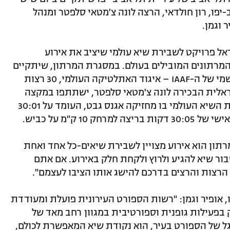
-יפו, רון חולדאי, הרצה לונה צ'מטאי סלפטר ומנהל
 וגמן.
אל פרויקט לשבירת שיא עולמי שיציב את אירוע
מרתונים המובילים בעולם. במסגרת המרתון, שיתקיים
זו השנה השנייה ברציפות תחת התקן הרשמי של ה-IAAF – איגוד האתלטיקה העולמי, 30 רצות
ראלית הבכירה לונה צ'מטאי סלפטר, ישתתפו במקצה
מיוחד של 10 ק"מ לנשים, בניסיון לשבור את השיא העולמי בו מחזיקה אגנס גבט, העומד על 30:01
1 ק"מ על כביש.
מרתון הוא אירוע מצויין לשבירת שיאים-כל אחד ואחת
בור שיא להגיע ולרוץ ולקחת חלק באירוע. אם אתם
הרצות והרצים בדרכם להישג אותו הציבו לעצמם".
 אופיר וגמן: "רשות הספורט העירונית פועלת ומעודדת
פעילות גופנית וספורטיבית במגוון רחב מאד של
ל של הספורט בעיר, הוא נקודת שיא המאפשרת לכולם,