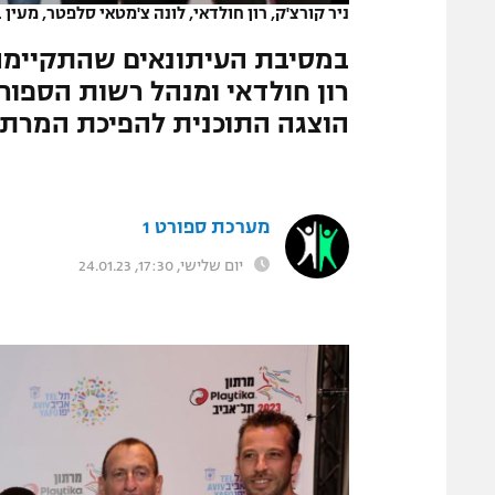
ניר קורצ'ק, רון חולדאי, לונה צ'מטאי סלפטר, מעין ב
המגזין
במסיבת העיתונאים שהתקיימה 
רון חולדאי ומנהל רשות הספורט 
הוצגה התוכנית להפיכת המרתון
מערכת ספורט 1
יום שלישי, 17:30, 24.01.23