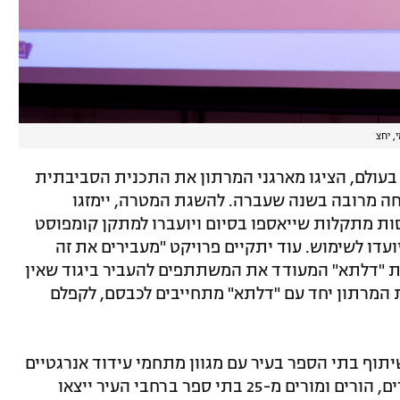
, יחצ
בעולם, הציגו מארגני המרתון את התכנית הסביבתית
ה מרובה בשנה שעברה. להשגת המטרה, יימזגו
ות מתקלות שייאספו בסיום ויועברו למתקן קומפוסט
הפלסטיק שיועדו לשימוש. עוד יתקיים פרויקט "מעבירים את זה
"דלתא" המעודד את המשתתפים להעביר ביגוד שאין
ת המרתון יחד עם "דלתא" מתחייבים לכבסם, לקפלם
וף בתי הספר בעיר עם מגוון מתחמי עידוד אנרגטיים
לאורך המסלול. כ-7,000 תלמידות ותלמידים, הורים ומורים מ-25 בתי ספר ברחבי העיר ייצאו