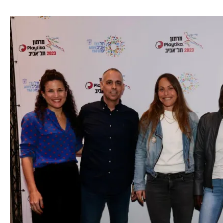
ל אביב
ליגה טורקית
תל אביב
ליגה סינית
חיפה
ליגה ברזילאית
באר שבע
ליגות נוספות
תניה
דה