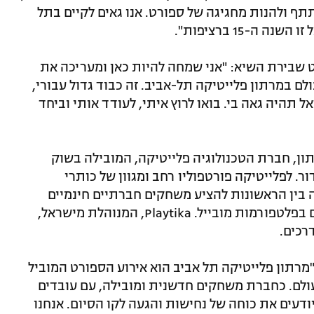
תתף ולהנות מחגיגה של ספורט. אנו גאים לקיים בתל
ה-15 ברציפות".
 שבירת השיא: "אני שמחה להיות כאן ומעריכה את
לם במרתון פלייטיקה תל-אביב. זה כבוד גדול עבורי,
 תהיה גאה בי. בואו לרוץ איתי, לעודד אותי וביחד
ן, חברת הטכנולוגיה פלייטיקה, המובילה בשוק
. לפלייטיקה פורטפוליו רחב ומגוון של כותרי
ברה, שנוסדה ב-2010, הייתה בין הראשונות להציע משחקים חברתיים חינמיים
ברשתות חברתיות, וזמן קצר לאחר מכן גם בפלטפורמות מובייל. Playtika, המנוהלת מישראל,
רכים.
"מרתון פלייטיקה תל אביב הוא אירוע הספורט המוביל
ולם. כחברת משחקים חדשנית ומובילה, עם עובדים
יודעים את כוחה של נחישות והגעה לקו הסיום. אנחנו