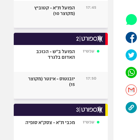
היאבקות WWE
17:45
הפועל ת"א - קטוביץ
אופניים
(מקוצר 10)
ספורט מוטורי
כדורמים
פוטבול אמריקאי NFL
בייסבול MLB
עכשיו
הפועל ב"ש - הכוכב
האדום בלגרד
ספורט אתגרי
ואקסטרים
אומנויות לחימה
17:50
יובנטוס - אינטר (מקוצר
גיימינג E-Sports
15)
עכשיו
מכבי ת"א - צסק"א סופיה