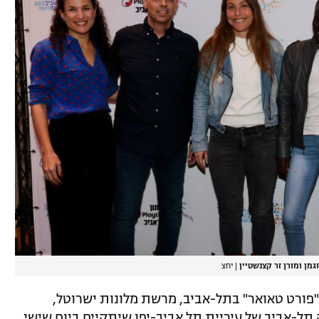
וגמן ומורן זר קצנשטיין
|
יחצ
יימה במלון "פורט טאואר" בתל-אביב, מרשת מלונות ישרוטל,
תל-אביב של עיריית תל אביב-יפו שיתקיים ביום שישי