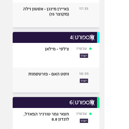
17:35
באיירן מינכן - אסטון וילה
(מקוצר 15)
עכשיו
צ'לסי - מילאן
ישיר
16:55
ווסט האם - פורטסמות
ישיר
עכשיו
חצאי גמר טורניר הפאדל,
לונדון 8.8
ישיר