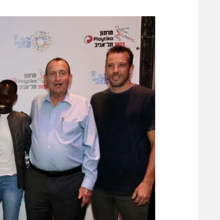
משתתפים וזוכים בפרסים
מכבי ת
הפועל 
תקנון משתתפים וזוכים בפרסים
הפועל 
תקנון עבור פעילות אלקטרה
הפועל 
תקנון עבור פעילות ספורט 1 – "מרלן"
מכבי נ
טניס
בני יהו
גיימינג E-Sports
תנאי שימוש
מדיניות פרטיות
תקנון פעילות ספורט 1
רשיון להקרנה פומבית לבית עסק
הצטרפות לחבילת הערוצים
לוח דרושים – ג'ובנט
תגיות