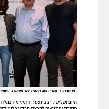
ניר קורצ'ק, רון חולדאי, לונה צ'מטאי סלפטר, מעין בר צור, אופיר 
היום (שלישי, 24 בינואר), התק
מסיבת עיתונאים לקראת מרתון פלייטיקה 