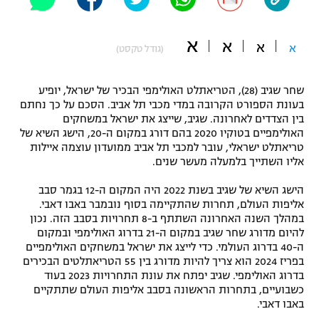
"מחצית בשכונה" – פודקאסט
אופניים
א
א
א
א
(גודל טקסט)
ספורט מוטורי
משתתפים וזוכים בפרסים
שחר שגיב (28), הטריאתלט האולימפי הבכיר של ישראל, יופיע
כדורמים
בעונת הספורט הקרובה במדי מכבי תל אביב. הסכם על כך נחתם
תקנון משתתפים וזוכים בפרסים
טניס
בין הצדדים לאחרונה. שגיב, שייצג את ישראל במשחקים
פוטבול אמריקאי NFL
האולימפיים בטוקיו 2020 בהם דורג במקום ה-20, הישג השיא של
תקנון עבור פעילות אלקטרה
טריאתלט ישראלי, עובר למכבי תל אביב ממועדון עוצמה איילות
אליו השתייך בלמעלה מעשר שנים.
גיימינג E-Sports
בייסבול MLB
תקנון עבור פעילות ספורט 1 – "מרלן"
הישג השיא של שגיב בשנת 2022 היה המקום ה-12 בגמר סבב
ספורט אתגרי ואקסטרים
אליפות העולם, תחרות שהתקיימה בסוף נובמבר באבו דאבי.
תנאי שימוש
במהלך השנה האחרונה השתתף ב-8 תחרויות בסבב הזה. נכון
להיום מדורג שחר שגיב במקום ה-21 בדרוג האולימפי ובמקום
אומנויות לחימה
ה-40 בדרוג העולמי. כדי לייצג את ישראל במשחקים האולימפיים
מדיניות פרטיות
בפריז 2024 הוא צריך להיות מדורג בין 55 הטריאתלטים הבכירים
גיימינג E-Sports
בדרוג האולימפי. שגיב יפתח את עונת התחרויות 2023 בעוד
כשבועיים, בתחרות הראשונה בסבב אליפות העולם שתתקיים
תקנון פעילות ספורט 1
באבו דאבי.