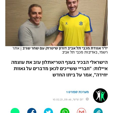
כדורסל נשים
נבחרת ישראל
יורוליג
ליגה ספרדית
טניס
VOD
מכבי תל אביב
מכבי חיפה
יורוקאפ
ליגה איטלקית
כדוריד
הפועל חולון
בית"ר ירושלים
רץ ברשת
ליגה צרפתית
כדורעף
הפועל ירושלים
מכבי תל אביב
ליגה הולנדית
יו"ר אגודת מכבי תל אביב דורון שיטרוק עם שחר שגיב
|
אתר
שחייה
תוצאות
רשמי, באדיבות מכבי תל אביב
דני אבדיה
הפועל תל אביב
ליגה טורקית
הישראלי הבכיר בענף הטריאתלון עזב את עוצמה
ג'ודו
הפועל חיפה
לוח שידורים
איילות: "חבריי ששייכים לכאן מדברים על גאוות
ליגה סינית
יחידה", אמר על ביתו החדש
אגרוף
הפועל באר שבע
ליגה ברזילאית
ברחבה
ספורט אולימפי
מכבי נתניה
מערכת ספורט 1
ליגות נוספות
UFC
יום שישי, 09:46, 10.02.23
"מעל הליגה" – פודקאסט
בני יהודה
היאבקות WWE