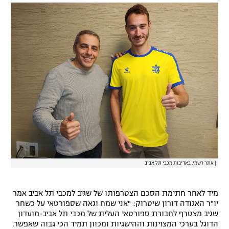
רשיון להקרנה פומבית לבית עסק
הצטרפות לחבילת הערוצים
לוח דרושים – ג'ובנט
תגיות
המגזין
|
אתר רשמי, באדיבות מכבי תל אביב
מיד לאחר חתימת הסכם הצטרפותו של שגיב למכבי תל אביב אמר
יו"ר האגודה דורון שיטרוק: "אני שמח וגאה שספורטאי על כשחר
שגיב מצטרף לחבורת ספורטאי העלית של מכבי תל אביב-מועדון
הדוגל בערכי המצוינות וההישגיות ומכוון תמיד הכי גבוה שאפשר.