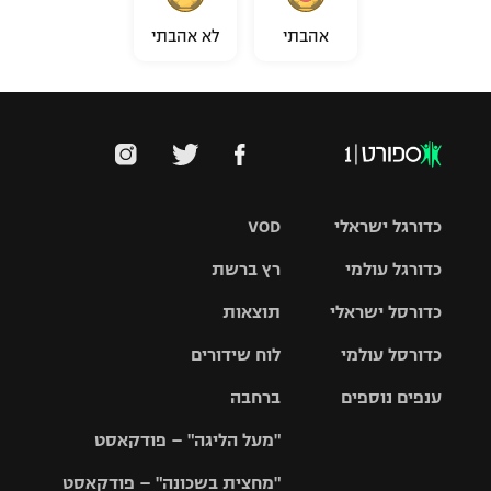
אהבתי
לא אהבתי
כדורגל ישראלי
VOD
כדורגל עולמי
רץ ברשת
ליגת העל
כדורסל ישראלי
תוצאות
ליגת
ליגה לאומית
האלופות
כדורסל עולמי
לוח שידורים
ליגת ווינר
סל
גביע הטוטו
ענפים נוספים
ברחבה
ליגה
NBA
אירופית
"מעל הליגה" – פודקאסט
ליגה לאומית
ליגיונרים
טניס
יורוליג
ליגה אנגלית
"מחצית בשכונה" – פודקאסט