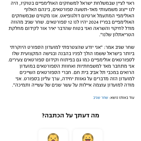
ראוי לציין שבמשלחת ישראל למשחקים האולימפיים בטוקיו, היה
לנו ייצוג משמעותי מאד-תשעה ספורטאים, בינהם האלוף
האולימפי המתעמל ארטיום דולגופיאט. אנו מקווים שבמשחקים
האולימפיים בפריז 2024 יהיו לנו 12 ספורטאים. שחר שגיב מהווה
מודל לחיקוי והשראה ואני בטוח שהדבר יאיר אור לקידום מחלקת
הטריאתלון שלנו".
שחר שגיב אמר: "אני יודע שהצטרפתי למועדון הספורט היוקרתי
ביותר בישראל ששמו הולך לפניו בהבנה ובגישה המקצועית שלו
לספורטאים אולימפיים כמו גם בפיתוח וקידום ספורטאים צעירים.
אני מתחבר מאד למשפחתיות ואחוות הספורטאים במועדון
הרואים במכבי תל אביב בית חם. חברי הספורטאים השייכים
למועדון הזה מדברים על גאוות יחידה, ערך עליון בספורט. אני
מודה למועדון עוצמה איילות על עשר שנים של עשייה ותמיכה".
עוד באותו נושא:
שחר שגיב
מה דעתך על הכתבה?