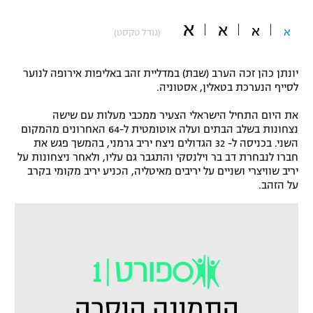
"מחצית בשכונה" – פודקאסט
א
א
אופניים
א
א
(גודל טקסט)
ספורט מוטורי
משתתפים וזוכים בפרסים
יונתן כהן זכה הערב (שבת) במדליית זהב באליפות אירופה לנוער
לסייף הנערכת בטאלין, אסטוניה.
כדורמים
תקנון משתתפים וזוכים בפרסים
טניס
את היום התחיל הישראלי הצעיר ממכבי מעלות עם שישה
פוטבול אמריקאי NFL
נצחונות בשלב הבתים ועלה אוטומטית ל-64 האחרונים מהמקום
תקנון עבור פעילות אלקטרה
השני. בכניסה ל- 32 הגדולים ניצח יריב גרמני, בהמשך פגש את
חברו לנבחרת דב בר וילנסקי והתגבר גם עליו, ולאחר ניצחונות על
גיימינג E-Sports
בייסבול MLB
יריב שוויצרי ושניים על יריבים מאיטליה, הכניע יריב מקומי בקרב
תקנון עבור פעילות ספורט 1 – "מרלן"
על הזהב.
ספורט אתגרי ואקסטרים
תנאי שימוש
אומנויות לחימה
מדיניות פרטיות
גיימינג E-Sports
תקנון פעילות ספורט 1