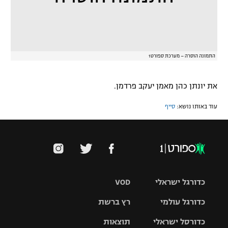
רשיון להקרנה פומבית לבית עסק
הצטרפות לחבילת הערוצים
התמונה הוסרה – מערכת ספורט1
לוח דרושים – ג'ובנט
תגיות
את יונתן כהן מאמן יעקב פרדמן.
עוד באותו נושא:
סייף
המגזין
כדורגל ישראלי
VOD
כדורגל עולמי
רץ ברשת
ליגת העל
כדורסל ישראלי
תוצאות