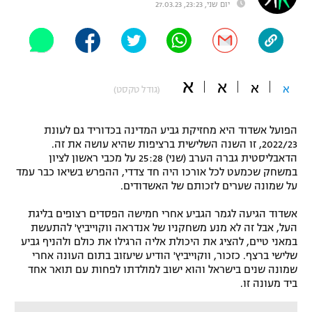
יום שני, 23:23, 27.03.23
"מחצית בשכונה" – פודקאסט
אופניים
ספורט מוטורי
משתתפים וזוכים בפרסים
א
א
א
א
(גודל טקסט)
כדורמים
תקנון משתתפים וזוכים בפרסים
טניס
פוטבול אמריקאי NFL
הפועל אשדוד היא מחזיקת גביע המדינה בכדוריד גם לעונת
תקנון עבור פעילות אלקטרה
2022/23, זו השנה השלישית ברציפות שהיא עושה את זה.
הדאבליסטית גברה הערב (שני) 25:28 על מכבי ראשון לציון
גיימינג E-Sports
בייסבול MLB
במשחק שכמעט לכל אורכו היה חד צדדי, ההפרש בשיאו כבר עמד
תקנון עבור פעילות ספורט 1 – "מרלן"
על שמונה שערים לזכותם של האשדודים.
ספורט אתגרי ואקסטרים
תנאי שימוש
אשדוד הגיעה לגמר הגביע אחרי חמישה הפסדים רצופים בליגת
העל, אבל זה לא מנע משחקניו של אנדראה ווקוייביץ' להתעשת
אומנויות לחימה
במאני טיים, להציג את היכולת אליה הרגילו את כולם ולהניף גביע
מדיניות פרטיות
שלישי ברצף. כזכור, ווקוייביץ' הודיע שיעזוב בתום העונה אחרי
גיימינג E-Sports
שמונה שנים בישראל והוא ישוב למולדתו לפחות עם תואר אחד
ביד מעונה זו.
תקנון פעילות ספורט 1