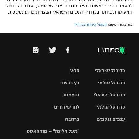
למעמד הגמר לראשונה מאז עונת הדאבל של 2018, ועבור הקבוצה
המעוטרת ביותר בכדוריד הנשים הישראלי הבצורת כרגע נמשכת.
עוד באותו נושא:
הפועל אשדוד בכדוריד
כדורגל ישראלי
VOD
כדורגל עולמי
רץ ברשת
ליגת העל
כדורסל ישראלי
תוצאות
ליגת
ליגה לאומית
האלופות
כדורסל עולמי
לוח שידורים
ליגת ווינר
סל
גביע הטוטו
ענפים נוספים
ברחבה
ליגה
NBA
אירופית
"מעל הליגה" – פודקאסט
ליגה לאומית
ליגיונרים
טניס
יורוליג