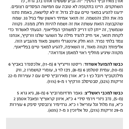
אורן מאירוביץ' הוסיף: "זה גביע שעשינו אותו בלב גדול, כל
השחקנים. היינו בתקופה לא טובה עם חמישה הפסדים רצופים.
ידענו להגיע במאני טיים עם לב גדול. זו לא קלישאה, באמת נתנו
פה את הלב והנשמה. זה תואר אמיתי ראשון שלי בגיל 33. שמח
שהקבוצה הזאת עשתה את זה ושמח להיות חלק ממנה. נקווה
שנמשיך, זה ייתן לנו דרייב למשחקי הפלייאוף. הגעתי לאשדוד כדי
לקחת תואר, אני חייב להגיד מילה על השוער שלנו וורקיץ', אנחנו
צמד בלתי נפרד. הוא חלק אינטגרלי וחשוב מאוד מהגביע הזה.
אליפות? נקווה מאוד, זו השאיפה, להגיע למאני טיים בפלייאוף.
מקווה שיגיע מחליף ראוי למאמן אנדראה".
כבשו להפועל אשדוד
: ריסטו ווייצ'יץ' 8 (מ-11), אלכסנדר באביץ' 6
(מ-10), עמית סטלמן 6 (מ-8), ניבו לוי 3, עומרי קושמרו 2, ווק
מילנקוביץ' ויובל כץ 1 כ"א. אורן מאירוביץ' סיים עם 7 עצירות מ-22
זריקות (32%), סבטיסלב וורקיץ' 1 מ-9 (11%).
כבשו למכבי ראשל"צ
: גאפר חדזיומרוביץ' 6 (מ-6), גיא גרא 5
(מ-5), נדב ניזרי וירמי סידי 4 כ"א, איוון קראצי'ץ' ופאבל אטמן 2
כ"א, צח מלול וגל עזריאל 1 כ"א. גרדימיר צ'נבסקי סיפק 6 עצירות
מ-29 זריקות (21%), טל אליוכין 3 מ-7 (43%).