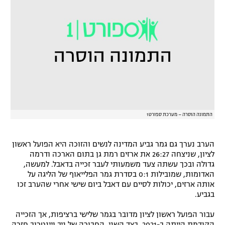
התמונה הוסרה – מערכת ספורט1
הערב נערך גם גמר גביע המדינה לנשים והזוכה היא הפועל ראשון
לציון, שניצחה 26:27 את ארזים רמת גן בתום הארכה ודרמה
גדולה ובכך עשתה צעד משמעותי לעבר זכייה בדאבל. למעשה,
האדומות, שמובילות 0:1 בסדרת גמר הפלייאוף של הליגה על
אותה ארזים, יכולות לסיים עם דאבל ביום שישי אחרי שהערב זכו
בגביע.
עבור הפועל ראשון לציון מדובר בגמר שלישי ברציפות, אך הזכייה
הקודמת הייתה ב-2021. בצד השני, החבורה של ניב ויינטרוב חזרה