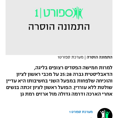
כדורסל נשים
נבחרת ישראל
יורוליג
ליגה ספרדית
טניס
VOD
מכבי תל אביב
מכבי חיפה
יורוקאפ
ליגה איטלקית
כדוריד
הפועל חולון
בית"ר ירושלים
רץ ברשת
ליגה צרפתית
כדורעף
הפועל ירושלים
מכבי תל אביב
ליגה הולנדית
שחייה
תוצאות
דני אבדיה
התמונה הוסרה
|
מערכת ספורט1
הפועל תל אביב
ליגה טורקית
ג'ודו
למרות חמישה הפסדים רצופים בליגה,
הפועל חיפה
לוח שידורים
הדאבליסטית גברה 25:28 על מכבי ראשון לציון
ליגה סינית
אגרוף
והוכיחה שלפחות במפעל השני בחשיבותו היא עדיין
הפועל באר שבע
שולטת ללא עוררין. הפועל ראשון לציון זכתה בנשים
ליגה ברזילאית
ברחבה
ספורט אולימפי
אחרי הארכה ודרמה גדולה מול ארזים רמת גן
מכבי נתניה
ליגות נוספות
UFC
"מעל הליגה" – פודקאסט
בני יהודה
מערכת ספורט 1
היאבקות WWE