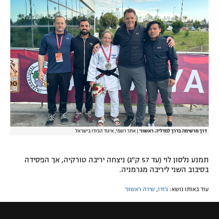
רשיון להקרנה פומבית לבית עסק
הצטרפות לחבילת הערוצים
לוח דרושים – ג'ובנט
תגיות
המגזין
דרך מרשימה בדרך למדליה. ראשוני
|
אתר רשמי, איגוד הג’ודו בישראל
תמנע נלסון לוי (עד 57 ק"ג) ניצחה יריבה טורקיה, אך הפסידה
בסיבוב השני ליריבה מגרמניה.
עוד באותו נושא:
ג'ודו
,
שירה ראשוני