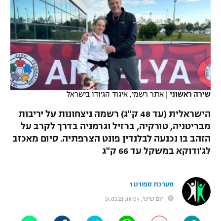
כדורסל נשים
נבחרת ישראל
יורוליג
ליגה ספרדית
טניס
VOD
מכבי תל אביב
מכבי חיפה
יורוקאפ
ליגה איטלקית
כדוריד
הפועל חולון
בית"ר ירושלים
רץ ברשת
ליגה צרפתית
כדורעף
הפועל ירושלים
מכבי תל אביב
ליגה הולנדית
שירה ראשוני
|
אתר רשמי, איגוד הג'ודו בישראל
שחייה
תוצאות
דני אבדיה
הפועל תל אביב
הישראלית (עד 48 ק"ג) רשמה ניצחונות על יריבות
ליגה טורקית
ג'ודו
מבריטניה, טורקיה, ברזיל וגרמניה בדרך לקרב על
הפועל חיפה
לוח שידורים
הזהב בו נכנעה לבלנדין פונט הצרפתיה. סיום מאכזב
ליגה סינית
אגרוף
לג'ודוקא במשקל עד 66 ק"ג
הפועל באר שבע
ליגה ברזילאית
ברחבה
ספורט אולימפי
מכבי נתניה
מערכת ספורט 1
ליגות נוספות
UFC
"מעל הליגה" – פודקאסט
יום שישי, 19:04, 31.03.23
בני יהודה
היאבקות WWE