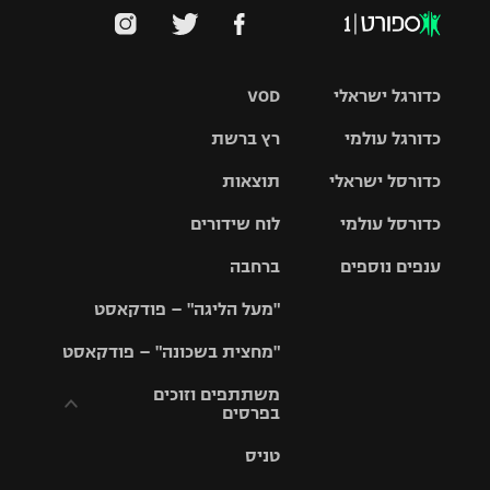
כדורגל ישראלי
VOD
כדורגל עולמי
רץ ברשת
ליגת העל
כדורסל ישראלי
תוצאות
ליגת
ליגה לאומית
האלופות
כדורסל עולמי
לוח שידורים
ליגת ווינר
סל
גביע הטוטו
ענפים נוספים
ברחבה
ליגה
NBA
אירופית
"מעל הליגה" – פודקאסט
ליגה לאומית
ליגיונרים
טניס
יורוליג
ליגה אנגלית
"מחצית בשכונה" – פודקאסט
כדורסל נשים
גביע המדינה
כדוריד
יורוקאפ
ליגה גרמנית
משתתפים וזוכים
בפרסים
מכבי תל
נבחרת
כדורעף
אביב
ישראל
ליגה
טניס
ספרדית
תקנון משתתפים
שחייה
הפועל חולון
מכבי חיפה