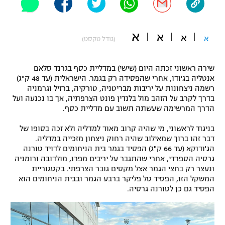
"מחצית בשכונה" – פודקאסט
אופניים
א
א
א
א
(גודל טקסט)
ספורט מוטורי
משתתפים וזוכים בפרסים
שירה ראשוני זכתה היום (שישי) במדליית כסף בגרנד סלאם
כדורמים
תקנון משתתפים וזוכים בפרסים
אנטליה בג'ודו, אחרי שהפסידה רק בגמר. הישראלית (עד 48 ק"ג)
טניס
רשמה ניצחונות על יריבות מבריטניה, טורקיה, ברזיל וגרמניה
פוטבול אמריקאי NFL
בדרך לקרב על הזהב מול בלנדין פונט הצרפתיה, אך בו נכנעה ועל
תקנון עבור פעילות אלקטרה
הדרך המרשימה שעשתה תשוב עם מדליית כסף.
גיימינג E-Sports
בייסבול MLB
תקנון עבור פעילות ספורט 1 – "מרלן"
בניגוד לראשוני, מי שהיה קרוב מאוד למדליה ולא זכה בסופו של
דבר זהו ברוך שמאילוב שהיה רחוק ניצחון מזכייה במדליה.
ספורט אתגרי ואקסטרים
הג'ודוקא (עד 66 ק"ג) הפסיד בגמר בית הניחומים לדויד טורנה
תנאי שימוש
גרסיה הספרדי, אחרי שהתגבר על יריבים מפרו, מולדובה ורומניה
אומנויות לחימה
ונעצר רק בחצי הגמר אצל מקסים גובר הצרפתי. בקטגוריית
המשקל הזו, הפסיד טל פליקר ברבע הגמר ובבית הניחומים הוא
מדיניות פרטיות
הפסיד גם כן לטורנה גרסיה.
גיימינג E-Sports
תקנון פעילות ספורט 1