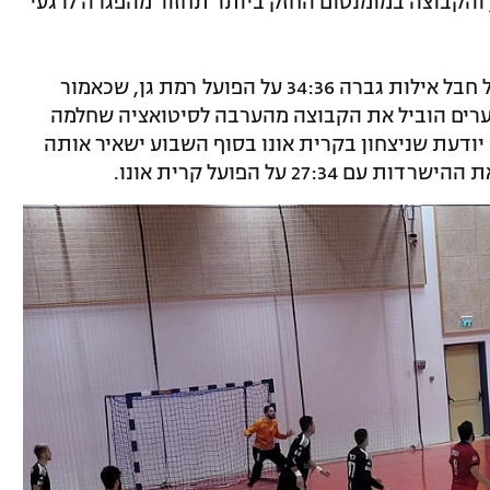
 והקבוצה במומנטום החזק ביותר תחזור מהפגרה לרגעי
בחלק התחתון וקרבות ההישרדות, הפועל חבל אילות גברה 34:36 על הפועל רמת גן, שכאמור
נשרה ללאומית. סטפן איליץ' עם 18 שערים הוביל את הקבוצה מהערבה לסיטואציה שחלמה
יודעת שניצחון בקרית אונו בסוף השבוע ישאיר אותה
27 על הפועל קרית אונו.