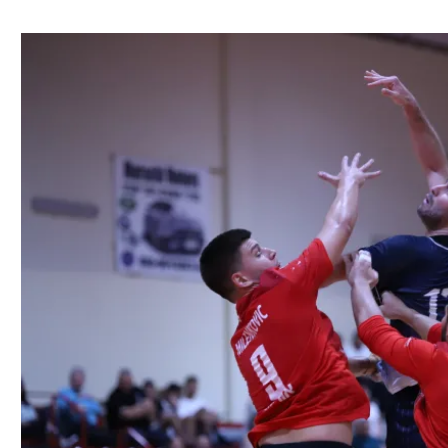
ל אביב
ליגה טורקית
תל אביב
ליגה סינית
חיפה
ליגה ברזילאית
באר שבע
ליגות נוספות
תניה
דה