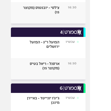
16:30
צ'לסי - יובנטוס (מקוצר
15)
עכשיו
הפועל ר"ג - הפועל
ירושלים
16:50
ארסנל - ריאל בטיס
(מקוצר 15)
עכשיו
ג'יג'ו יונייטד - באיירן
מינכן