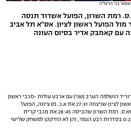
שמאי בני הרצליה
.ס. רמת השרון, הפועל אשדוד תנסה
ול הפועל ראשון לציון. אס"א תל אביב
 עם קאמבק אדיר בסיום העונה
דוריד הושלמה הערב (שני) עם ארבע עולות -מכבי ראשון
לציון שגברה 35:37 על מ.כ. חולון, הפועל ראשון לציון שניצחה 27:31 את א.כ. נס ציונה, הפועל
אשדוד שטיילה עם 26:32 מול בני הרצליה וא.ס. רמת השרון שהביסה 28:45 את מכבי קרית
מוצקין. ארבע הקבוצות השלימו ניצחונות 0:2 בסדרות רבע הגמר, והן לא הזדקקו למשחק שלישי