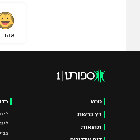
אהבת
VOD
כדו
רץ ברשת
ליגת
ליגה
תוצאות
גביע
לוח שידורים