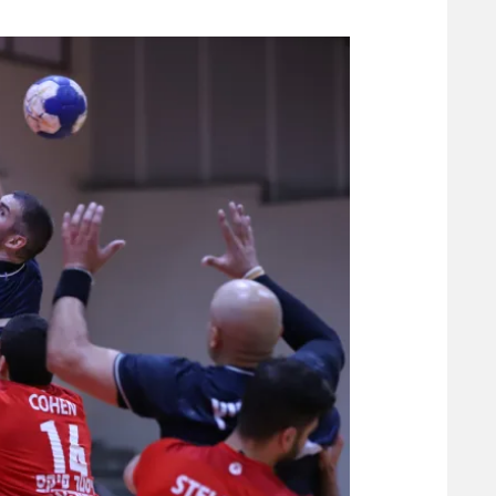
משתתפים וזוכים בפרסים
מכבי ת
הפועל 
תקנון משתתפים וזוכים בפרסים
הפועל 
תקנון עבור פעילות אלקטרה
הפועל 
תקנון עבור פעילות ספורט 1 – "מרלן"
מכבי נ
טניס
בני יהו
גיימינג E-Sports
תנאי שימוש
מדיניות פרטיות
תקנון פעילות ספורט 1
רשיון להקרנה פומבית לבית עסק
הצטרפות לחבילת הערוצים
לוח דרושים – ג'ובנט
תגיות