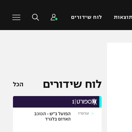
וצאות
לוח שידורים
כדורסל עולמי
ענפים נוספים
NBA
טניס
יורוליג
כדוריד
יורוקאפ
כדורעף
לוח שידורים
הכל
שחייה
ג'ודו
אגרוף
עכשיו
הפועל ב"ש - הכוכב
ספורט אולימפי
האדום בלגרד
UFC