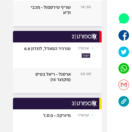
היאבקות WWE
16:50
שריף טירספול - מכבי
אופניים
ת"א
ספורט מוטורי
כדורמים
פוטבול אמריקאי NFL
בייסבול MLB
עכשיו
טורניר הפאדל, לונדון 6.8
ספורט אתגרי
ישיר
ואקסטרים
אומנויות לחימה
20:00
ארסנל - ריאל בטיס
גיימינג E-Sports
(מקוצר 15)
עכשיו
מיורקה - פ.ס.ז'