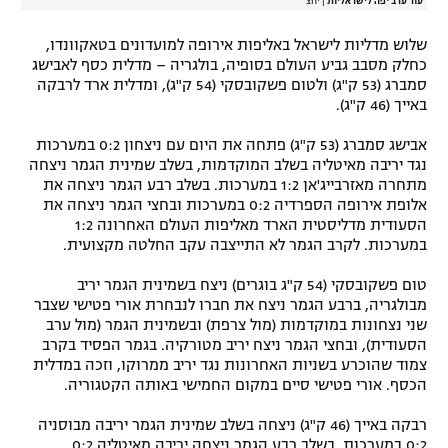
עוד ערב יפה לישראליות
|
יחצ
רשיון להקרנה פומבית לבית עסק
שלוש מדליות לישראל באליפות אירופה למועדונים בטאקוונדו,
כחלק מסבב גביע העולם בסופיה, בולגריה – מדלית כסף לאבישג
הצטרפות לחבילת הערוצים
סמברג (53 ק"ג) ולטום פשקובסקי (54 ק"ג), ומדלית ארד לרבקה
באייך (46 ק"ג).
לוח דרושים – ג'ובנט
אבישג סמברג (53 ק"ג) פתחה את היום עם ניצחון 0:2 במערכות
נגד יריבה מאיטליה בשלב המוקדמות, בשלב שמינית הגמר ניצחה
תגיות
מתחרה מאזרבייג'אן 1:2 במערכות. בשלב רבע הגמר ניצחה את
אלופת אירופה הספרדיה 0:2 במערכות ובחצי הגמר ניצחה את
המגזין
הסעודית מדליסטית הארד מאליפות העולם האחרונה 1:2
במערכות. לקרב הגמר לא התייצבה עקב החלטה מקצועית.
טום פשקובסקי (54 ק"ג בוגרים) ניצח בשמינית הגמר יריב
מבולגריה, ברבע הגמר ניצח את חברו לנבחרת אורי פטישי שצבר
שני נצחונות במוקדמות (מול צרפת) ובשמינית הגמר (מול ערב
הסעודית), ובחצי הגמר ניצח יריב מטורקיה. בגמר הפסיד בקרב
צמוד שהוכרע בשניות האחרונות נגד יריב ממרוקו, וזכה במדלית
הכסף. אורי פטישי סיים במקום החמישי באותה הקטגוריה.
רבקה באייך (46 ק"ג) ניצחה בשלב שמינית הגמר יריבה מבוסניה
0:2 במערכות, בשלב רבע הגמר ניצחה יריבה מאיטליה 0:2