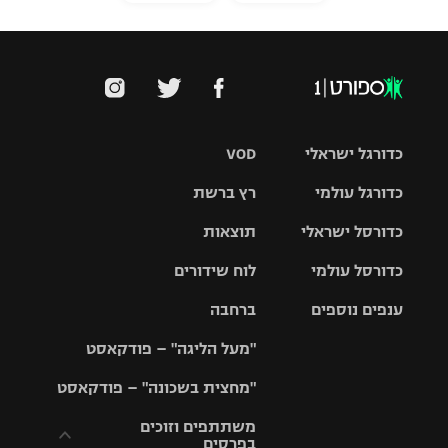
כדורגל ישראלי
VOD
כדורגל עולמי
רץ ברשת
ליגת העל
כדורסל ישראלי
תוצאות
ליגת
ליגה לאומית
האלופות
כדורסל עולמי
לוח שידורים
ליגת ווינר
סל
גביע הטוטו
ענפים נוספים
ברחבה
ליגה
NBA
אירופית
"מעל הליגה" – פודקאסט
ליגה לאומית
ליגיונרים
טניס
יורוליג
ליגה אנגלית
"מחצית בשכונה" – פודקאסט
כדורסל נשים
גביע המדינה
כדוריד
יורוקאפ
ליגה גרמנית
משתתפים וזוכים
בפרסים
מכבי תל
נבחרת