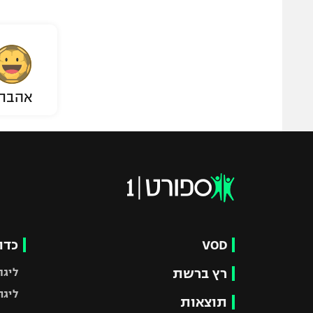
אהבת
VOD
כדו
רץ ברשת
ליגת
ליגה
תוצאות