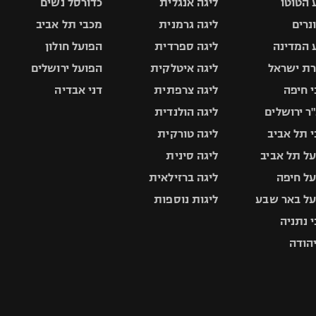
 הטוטו
ליגה אנגלית
כדורסל נשים
ונרים
ליגה גרמנית
מכבי תל אביב
 המדינה
ליגה ספרדית
הפועל חולון
ת ישראל
ליגה איטלקית
הפועל ירושלים
 חיפה
ליגה צרפתית
דני אבדיה
ר ירושלים
ליגה הולנדית
 תל אביב
ליגה טורקית
ל תל אביב
ליגה סינית
ל חיפה
ליגה ברזילאית
ל באר שבע
ליגות נוספות
 נתניה
יהודה