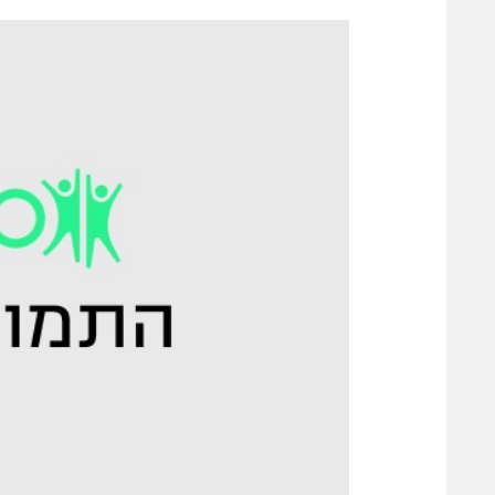
הפועל 
תקנון משתתפים וזוכים בפרסים
הפועל 
תקנון עבור פעילות אלקטרה
הפועל 
תקנון עבור פעילות ספורט 1 – "מרלן"
מכבי נ
טניס
בני יהו
גיימינג E-Sports
תנאי שימוש
מדיניות פרטיות
תקנון פעילות ספורט 1
רשיון להקרנה פומבית לבית עסק
הצטרפות לחבילת הערוצים
לוח דרושים – ג'ובנט
תגיות
המגזין