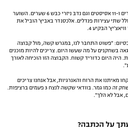
ירמי סידי הצטיין במדי המנצחת עם 6 שערים ו-11 אסיסטים וגם נדב ניזרי כבש 6 שערים. השוער
יר צ'נבסקי סיפק 12 עצירות מ-35, כולל שתי עצירות פנדלים. אלכסנדר באביץ' הוביל את
 בסיום: "פשוט התחבר לנו, במגרש קשה, מול קבוצה
לא נגמר. אני גאה בשחקנים על מה שעשו היום. צריכים להיות מוכנים
. היה היום כדוריד קשוח. הקבוצה הזו הוכיחה לאורך
.
קחו מאיתנו את הרוח והאנרגיות, אבל אנחנו צריכים
למצוא עכשיו את הכוחות כדי לחזור. כל משחק זה כמו גמר. בוודאי שקשה לנצח 3 פעמים ברציפות.
, אבל לא הלך".
תך על הכתבה?