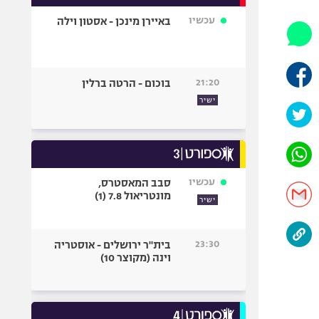
אופניים
עכשיו
באיירן מינכן - אסטון וילה
ספורט מוטורי
כדורמים
פוטבול אמריקאי NFL
21:20
בוכום - הרטה ברלין
בייסבול MLB
ישיר
ספורט אתגרי
ואקסטרים
אומנויות לחימה
גיימינג E-Sports
עכשיו
סבב המאסטרס,
מונטריאול 7.8 (1)
ישיר
23:30
בית"ר ירושלים - אוסטריה
וינה (מקוצר 10)