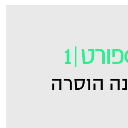
תל אביב
ליגה סינית
חיפה
ליגה ברזילאית
באר שבע
ליגות נוספות
תניה
דה