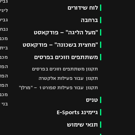
גביע
לוח שידורים
ליגי
ברחבה
גביע
נבחר
"מעל הליגה" – פודקאסט
מכבי
"מחצית בשכונה" – פודקאסט
בית"
משתתפים וזוכים בפרסים
מכבי
הפוע
תקנון משתתפים וזוכים בפרסים
הפוע
תקנון עבור פעילות אלקטרה
הפוע
תקנון עבור פעילות ספורט 1 – "מרלן"
מכבי
טניס
בני 
גיימינג E-Sports
תנאי שימוש