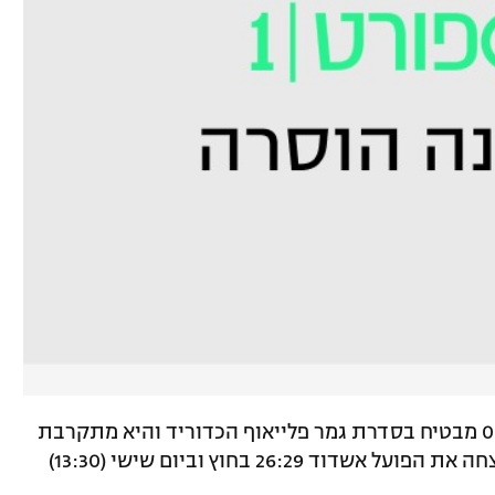
מכבי ראשל"צ עלתה הערב (שני) ליתרון 0:2 מבטיח בסדרת גמר פלייאוף הכדוריד והיא מתקרבת
לאליפות ה-17 בתולדותיה. ראשון לציון ניצחה את הפועל אשדוד 26:29 בחוץ וביום שישי (13:30)