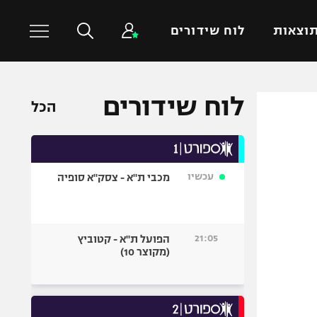
וצאות
לוח שידורים
לוח שידורים
כדורסל עולמי
ענפים נוספים
הכל
NBA
טניס
יורוליג
כדוריד
יורוקאפ
כדורעף
עכשיו
מכבי ת"א - צסק"א סופיה
שחייה
ג'ודו
21:05
הפועל ת"א - קטוביץ
אגרוף
(מקוצר 10)
ספורט אולימפי
UFC
היאבקות WWE