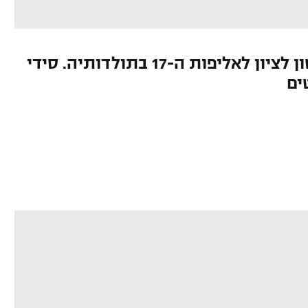
ניצחון חוץ 26:29 קירב את ראשון לציון לאליפות ה-17 בתולדותיה. סידי