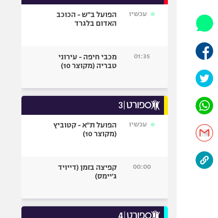
אופניים
עכשיו
הפועל ב"ש - הכוכב
האדום בלגרד
ספורט מוטורי
כדורמים
פוטבול אמריקאי NFL
01:35
מכבי חיפה - עירוני
טבריה (מקוצר 10)
בייסבול MLB
ספורט אתגרי
ואקסטרים
אומנויות לחימה
גיימינג E-Sports
עכשיו
הפועל ת"א - קטוביץ
(מקוצר 10)
00:00
קפיצה בזמן (דייויד
ג'יימס)