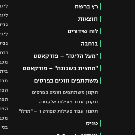
רץ ברשת
ליגת
ליגה
תוצאות
גביע
לוח שידורים
ליגי
ברחבה
גביע
נבחר
"מעל הליגה" – פודקאסט
מכבי
"מחצית בשכונה" – פודקאסט
בית"
משתתפים וזוכים בפרסים
מכבי
הפוע
תקנון משתתפים וזוכים בפרסים
הפוע
תקנון עבור פעילות אלקטרה
הפוע
תקנון עבור פעילות ספורט 1 – "מרלן"
מכבי
טניס
בני 