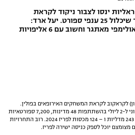
ליות ינסו לצבור ניקוד לקראת
המשחקים האולימפיים בטורניר שיכלול 25 ענפי ספורט. יעל ארד:
"המשחקים מהווים חלק מקיץ אולימפי מאתגר וחשוב עם 6 אליפויות
 לקראקוב לקראת המשחקים האירופאים בפולין.
המשחקים האירופאים יתקיימו בין ה-21 ליוני ל-2 ליולי בהשתתפות 48 מדינות, 7,200 ספורטאיות
וספורטאים שיתחרו ב -25 ענפי ספורט על 243 מדליות ו – 124 מכסות לפריז 2024. רוב התחרויות
ם מצומצם יוכל לספק כניסה ישירה לפריז.