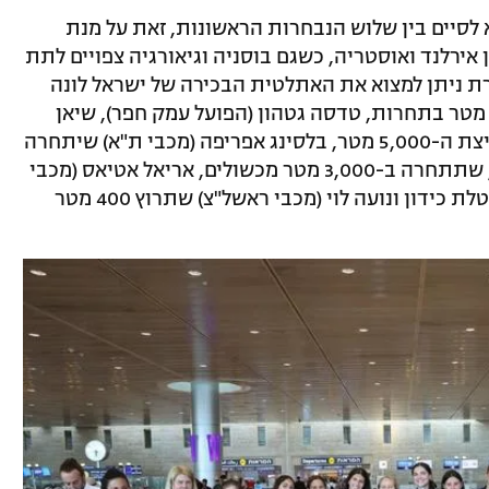
סיים בין שלוש הנבחרות הראשונות, זאת על מנת
 אירלנד ואוסטריה, כשגם בוסניה וגיאורגיה צפויים לתת
רת ניתן למצוא את האתלטית הבכירה של ישראל לונה
'מטאי סלפטר (מכבי ת"א), שתרוץ 5,000 מטר בתחרות, טדסה גטהון (הפועל עמק חפר), שיאן
ישראל ב-10,000 מטר שירוץ גם הוא את ריצת ה-5,000 מטר, בלסינג אפריפה (מכבי ת"א) שיתחרה
בריצת ה-100 מטר, אדוה כהן (מכבי ת"א), שתתחרה ב-3,000 מטר מכשולים, אריאל אטיאס (מכבי
חיפה כרמל), שיתחרה בקפיצה לגובה ובהטלת כידון ונועה לוי (מכבי ראשל"צ) שתרוץ 400 מטר