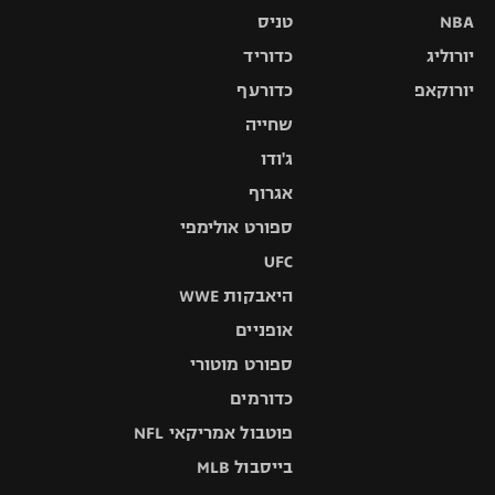
NBA
טניס
יורוליג
כדוריד
יורוקאפ
כדורעף
שחייה
ג'ודו
אגרוף
ספורט אולימפי
UFC
היאבקות WWE
אופניים
ספורט מוטורי
כדורמים
פוטבול אמריקאי NFL
בייסבול MLB