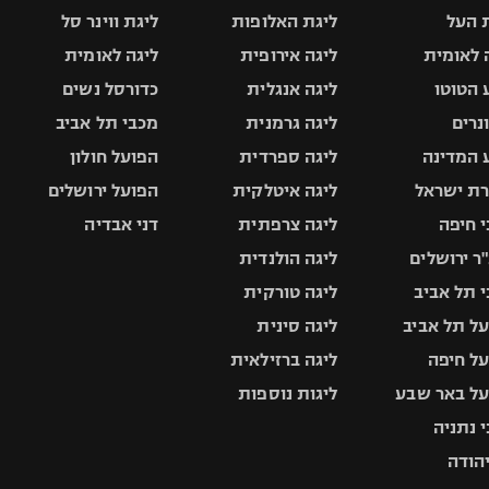
 העל
ליגת האלופות
ליגת ווינר סל
 לאומית
ליגה אירופית
ליגה לאומית
 הטוטו
ליגה אנגלית
כדורסל נשים
ונרים
ליגה גרמנית
מכבי תל אביב
 המדינה
ליגה ספרדית
הפועל חולון
ת ישראל
ליגה איטלקית
הפועל ירושלים
 חיפה
ליגה צרפתית
דני אבדיה
ר ירושלים
ליגה הולנדית
 תל אביב
ליגה טורקית
ל תל אביב
ליגה סינית
ל חיפה
ליגה ברזילאית
ל באר שבע
ליגות נוספות
 נתניה
יהודה