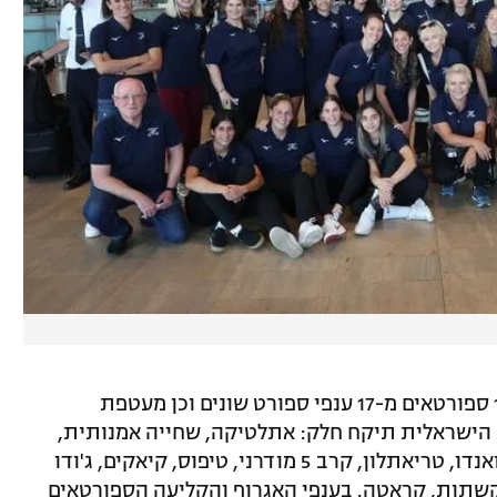
המשלחת הישראלית למשחקים כוללת 135 ספורטאים מ-17 ענפי ספורט שונים וכן מעטפת
הישראלית תיקח חלק: אתלטיקה, שחייה אמנותית,
קליעה, כדורסל 3X3, סיוף, בדמינטון, טקוואנדו, טריאתלון, קרב 5 מודרני, טיפוס, קיאקים, ג'ודו
, קשתות, קראטה. בענפי האגרוף והקליעה הספורטאים