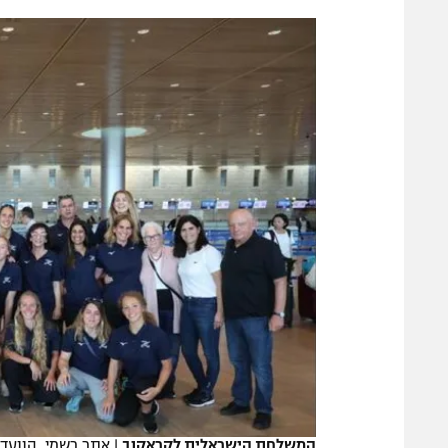
הפועל 
תקנון משתתפים וזוכים בפרסים
הפועל 
תקנון עבור פעילות אלקטרה
הפועל 
תקנון עבור פעילות ספורט 1 – "מרלן"
מכבי נ
טניס
בני יהו
גיימינג E-Sports
תנאי שימוש
מדיניות פרטיות
תקנון פעילות ספורט 1
רשיון להקרנה פומבית לבית עסק
הצטרפות לחבילת הערוצים
לוח דרושים – ג'ובנט
תגיות
המשלחת הישראלית לקראקוב
|
אתר רשמי, הוועד 
המגזין