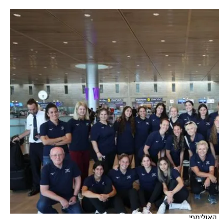
תל אביב
ליגה סינית
חיפה
ליגה ברזילאית
באר שבע
ליגות נוספות
תניה
דה
האולימפי