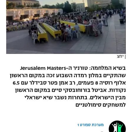
כדורסל נשים
נבחרת ישראל
יורוליג
ליגה ספרדית
טניס
VOD
מכבי תל אביב
מכבי חיפה
יורוקאפ
ליגה איטלקית
כדוריד
הפועל חולון
בית"ר ירושלים
רץ ברשת
ליגה צרפתית
כדורעף
הפועל ירושלים
מכבי תל אביב
ליגה הולנדית
|
יחצ
שחייה
תוצאות
דני אבדיה
הפועל תל אביב
בשיא המלחמה: טורניר ה-Jerusalem Masters
ליגה טורקית
ג'ודו
שהתקיים במלון רמדה השבוע זכה במקום הראשון
הפועל חיפה
לוח שידורים
אלוף רוסיה 8 פעמים, רב אמן פטר סבידלר עם 6.5
ליגה סינית
אגרוף
נקודות. אביטל בורוחובסקי סיים במקום הראשון
הפועל באר שבע
מבין הישראלים. בתחרות נשבר שיא ישראלי
ליגה ברזילאית
ברחבה
ספורט אולימפי
למשחקים סימולטניים
מכבי נתניה
ליגות נוספות
UFC
"מעל הליגה" – פודקאסט
בני יהודה
מערכת ספורט 1
היאבקות WWE