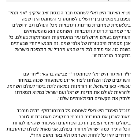
נשיא האיגוד הישראלי לשחמט חבר הכנסת זאב אלקין: "אני תמיד
נפעם במפגשים בין ירושלים לשחמט כי השחמט הינו שפה
בינלאומית שמחברת מדינות ותרבויות מכל העולם וגם ירושלים
עיר שמחברת דתות ותרבויות. השחמט הוא מהמשחקים
העתיקים בעולם וירושלים עיר מהעתיקות והמרתקות בעולם, כל
אבן מספרת היסטוריה של אלפי שנים. זה מפגש ייחודי שבעתיים
בשנה כזו. אני מודה לכל מי שהגיע מחו"ל על התמיכה בישראל
בתקופה מורכבת זו".
יו"ר האיגוד הישראלי לשחמט ד"ר צביקה ברקאי: "יחד עם
השותפים שלנו הצלחנו ליצור אירוע משמעותי שכזה במיוחד
עכשיו- כאן בישראל. זו הזדמנות נפלאה לתת ביטוי לעולם השחמט
ולהראות לעולם את מדינת ישראל ועם ישראל במלוא תפארתו
ולחזק את הקשרים הבינלאומיים שלנו".
מנכ"ל האיגוד הישראלי לשחמט גיל בורוחובסקי: "היה מורכב
מאוד לארגן את הטורניר הנוכחי בתקופה מאתגרת זו לנוכח
ביטולים ואיומי הצפון. הרכב השחקנים האיכותי שהגיעו למרות
הכל הוכיח כמה ישראל אהודה בעולם. אני מאחל לכולנו שהקרבות
היחידים יהיו על לוחות השחמט ולא באף מקום אחר".