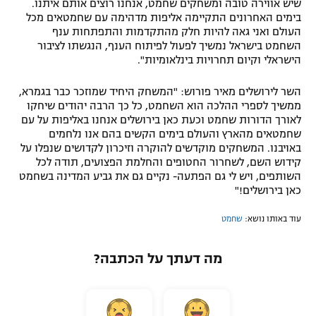
שיש אווירה טובה ומשחקים שחמט, אנחנו רוצים אותם איתנו.
בימים האחרונים התקיימה אליפות מדהימה עם שחמטאים מכל
העולם ואני גאה להיות חלק מהתקדמות והתפתחות ענף
השחמט בישראל נמשיך לפעול לפיתוח הענף, הנגשתו לציבור
הישראלי וקיום תחרויות בינלאומיות".
השר לירושלים מאיר פורוש: "המשחק היחיד שמוזכר כבר בגמרא,
ממשיך לספרי ההלכה הוא השחמט, כל כך הרבה יהודים שיחקו
לאורך הדורות שחמט וכעת כאן בירושלים אנחנו באליפות על עם
שחמטאים מהארץ והעולם בימים הקשים בהם אנו נלחמים
באויבנו. המשחקים מוקדשים להוקרה וזיכרון לקדושים שנפלו על
קידוש השם, לשחרור החטופים והחלמת הפצועים, תודה לכל
השותפים, ויש לי גם הפתעה- נקיים גם את גביע המדינה בשחמט
כאן בירושלים!"
עוד באותו נושא:
שחמט
מה דעתך על הכתבה?