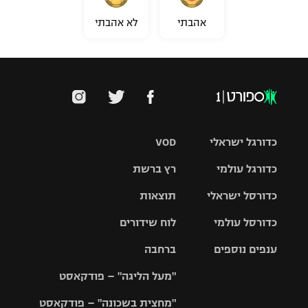
אהבתי
לא אהבתי
כדורגל ישראלי
VOD
כדורגל עולמי
רץ ברשת
ליגת העל
כדורסל ישראלי
תוצאות
ליגת
ליגה לאומית
האלופות
כדורסל עולמי
לוח שידורים
ליגת ווינר
סל
גביע הטוטו
ענפים נוספים
ברחבה
ליגה
NBA
אירופית
"מעל הליגה" – פודקאסט
ליגה לאומית
ליגיונרים
טניס
יורוליג
ליגה אנגלית
"מחצית בשכונה" – פודקאסט