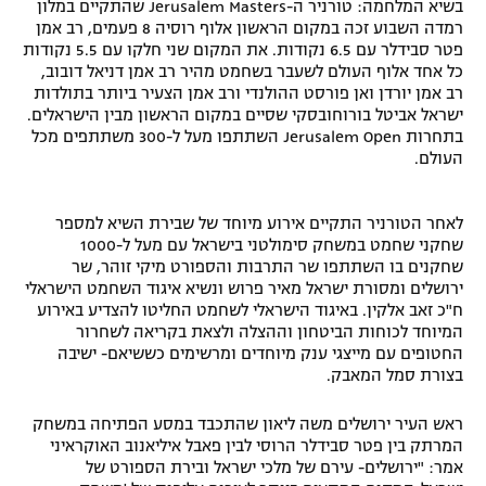
בשיא המלחמה: טורניר ה-Jerusalem Masters שהתקיים במלון
רשיון להקרנה פומבית לבית עסק
רמדה השבוע זכה במקום הראשון אלוף רוסיה 8 פעמים, רב אמן
פטר סבידלר עם 6.5 נקודות. את המקום שני חלקו עם 5.5 נקודות
כל אחד אלוף העולם לשעבר בשחמט מהיר רב אמן דניאל דובוב,
הצטרפות לחבילת הערוצים
רב אמן יורדן ואן פורסט ההולנדי ורב אמן הצעיר ביותר בתולדות
ישראל אביטל בורוחובסקי שסיים במקום הראשון מבין הישראלים.
לוח דרושים – ג'ובנט
בתחרות Jerusalem Open השתתפו מעל ל-300 משתתפים מכל
העולם.
תגיות
לאחר הטורניר התקיים אירוע מיוחד של שבירת השיא למספר
המגזין
שחקני שחמט במשחק סימולטני בישראל עם מעל ל-1000
שחקנים בו השתתפו שר התרבות והספורט מיקי זוהר, שר
ירושלים ומסורת ישראל מאיר פרוש ונשיא איגוד השחמט הישראלי
ח"כ זאב אלקין. באיגוד הישראלי לשחמט החליטו להצדיע באירוע
המיוחד לכוחות הביטחון וההצלה ולצאת בקריאה לשחרור
החטופים עם מייצגי ענק מיוחדים ומרשימים כששיאם- ישיבה
בצורת סמל המאבק.
ראש העיר ירושלים משה ליאון שהתכבד במסע הפתיחה במשחק
המרתק בין פטר סבידלר הרוסי לבין פאבל איליאנוב האוקראיני
אמר: "ירושלים- עירם של מלכי ישראל ובירת הספורט של