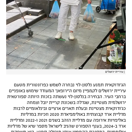
רשיון להקרנה פומבית לבית עסק
הצטרפות לחבילת הערוצים
לוח דרושים – ג'ובנט
תגיות
המגזין
|
עיריית ירושלים
הג'ודוקאית תמנע נלסון-לוי נבחרה לשמש כפרזנטורית מטעם
עיריית ירושלים לקמפיין מיזם ה'ירופאן' המעודד שימוש באופניים
ברחבי העיר. הבחירה בנלסון-לוי נעשתה בזכות היותה ספורטאית
ירושלמית מצטיינת, שגדלה בשכונת קריית יובל וצמחה
כג'ודוקאית מצטיינת ובעלת תארים ארציים ובינלאומיים לרבות
מדליית ארד קבוצתית באולימפיאדת 2020 וזכיות במדליות
באליפויות אירופה עם מדליית הזהב בשנים 2021 ו-2022 ומדליית
ארד ב-2024, בענף הספורט שהניב לישראל מספר שיא של מדליות
אולימפיות. במסגרת הקמפיין אותו מובילה תמנע, היא משחקת