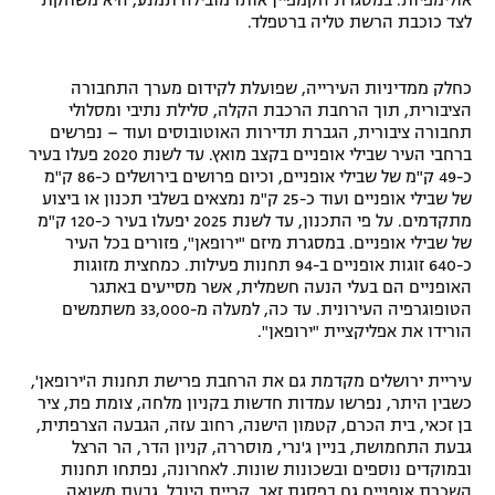
לצד כוכבת הרשת טליה ברטפלד.
כחלק ממדיניות העירייה, שפועלת לקידום מערך התחבורה
הציבורית, תוך הרחבת הרכבת הקלה, סלילת נתיבי ומסלולי
תחבורה ציבורית, הגברת תדירות האוטובוסים ועוד – נפרשים
ברחבי העיר שבילי אופניים בקצב מואץ. עד לשנת 2020 פעלו בעיר
כ-49 ק"מ של שבילי אופניים, וכיום פרושים בירושלים כ-86 ק"מ
של שבילי אופניים ועוד כ-25 ק"מ נמצאים בשלבי תכנון או ביצוע
מתקדמים. על פי התכנון, עד לשנת 2025 יפעלו בעיר כ-120 ק"מ
של שבילי אופניים. במסגרת מיזם "ירופאן", פזורים בכל העיר
כ-640 זוגות אופניים ב-94 תחנות פעילות. כמחצית מזוגות
האופניים הם בעלי הנעה חשמלית, אשר מסייעים באתגר
הטופוגרפיה העירונית. עד כה, למעלה מ-33,000 משתמשים
הורידו את אפליקציית "ירופאן".
עיריית ירושלים מקדמת גם את הרחבת פרישת תחנות ה'ירופאן',
כשבין היתר, נפרשו עמדות חדשות בקניון מלחה, צומת פת, ציר
בן זכאי, בית הכרם, קטמון הישנה, רחוב עזה, הגבעה הצרפתית,
גבעת התחמושת, בניין ג'נרי, מוסררה, קניון הדר, הר הרצל
ובמוקדים נוספים ובשכונות שונות. לאחרונה, נפתחו תחנות
השכרת אופניים גם בפסגת זאב, קריית היובל, גבעת משואה