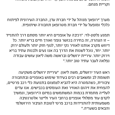
וקריית מנחם.
מערך 'ירופאן' מנוהל על ידי חברת עדן, החברה העירונית לפיתוח
כלכלי ומופעל על ידי חברת מטרופאן תחבורה שיתופית.
תמנע נלסון-לוי: "רכיבה על אופניים היא יותר מסתם דרך להתנייד
– זו הצהרה, זה בחירה בכושר גופני ואורך חיים בריא יותר. כל
דיווש מקרב אותנו לאוויר נקי יותר, לגוף חזק יותר ולעולם ירוק
יותר. יחד, נוכל לשנות את הדרך בה אנו נעים ולבנות עתיד בריא
וירוק יותר. עיריית ירושלים ובראשה משה ליאון עושים עבודה
נפלאה לעבר עתיד טוב יותר."
ראש העיר ירושלים, משה ליאון: "עיריית ירושלים משקיעה
תשומת לב ומשאבים רבים בעידוד שימוש באופניים ובתחבורה
ציבורית, כשהמטרה היא להביא לצמצום בתנועת כלי רכב פרטיים,
להפחית את זיהום האוויר ואת העומסים בכבישים. אנו עדים
לעלייה מתמדת בכמות המשתמשים במיזם ה'ירופאן', ונמשיך
לקדם עוד מסלולי אופניים ברחבי העיר ולייצר אלטרנטיבה
משמעותית להתניידות ברכב פרטי לטובת הציבור הירושלמי
והבאים בשעריה."