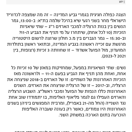
|
יחצ
רשיון להקרנה פומבית לבית עסק
הצגה כפולה חגיגית בגמרי גביע המדינה – זה מה שמצפה לכדוריד
הישראלי מחר בשני רגעי שיא בהיכל שלמה בת"א: ב-13:00, גמר
הצטרפות לחבילת הערוצים
הנשים בין בנות הרצליה למכבי הארזים ר"ג – שתי שיאניות
הזכיות (10 לכל אחת), שיתחרו על מי תניף את הגביע ה-11?
לוח דרושים – ג'ובנט
וב-15:30 – גמר הגברים בין מ.כ חולון שרוצה לרשום היסטוריה
מרגשת עם זכייה ראשונה בגביע המדינה, ובתואר ראשון בתולדות
תגיות
המועדון, מול הפועל אשדוד – זו שחוותה 3 זכיות (רצופות, בין
2021 ל-2023).
המגזין
נשים: שתי השיאניות במפעל, שמחזיקות במאזן של 10 זכיות כל
אחת, ואחת מהן תניף את הגביע בפעם ה-11 – ולראשונה מאז
הזכיות האחרונות של השתיים: זו של הארזים ב-2018 שניצחה את
הרצליה, וב-2017 – זו של הרצליה שניצחה את הארזים. השנים
האחרונות כללו הנפות של הפועל ומכבי ראשל"צ. השבוע הרצליה
והארזים העפילו גם לגמר פליאוף האליפות, בו יתמודדו שוב אחת
נגד השנייה (החל מה-21 באפריל), ומרבית המפגשים ביניהן בשנים
האחרונות היו צמודים, כאשר רק בעונה שעברה האליפות
הוכרעה בתום הארכה במשחק השני.