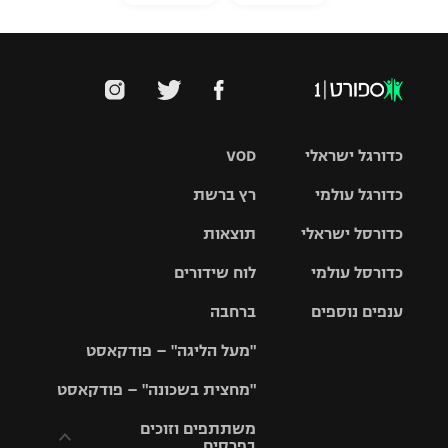
כדורגל ישראלי
VOD
כדורגל עולמי
רץ ברשת
ליגת העל
כדורסל ישראלי
תוצאות
ליגת
ליגה לאומית
האלופות
כדורסל עולמי
לוח שידורים
ליגת ווינר
סל
גביע הטוטו
ענפים נוספים
ברחבה
ליגה
NBA
אירופית
"מעל הליגה" – פודקאסט
ליגה לאומית
ליגיונרים
טניס
יורוליג
ליגה אנגלית
"מחצית בשכונה" – פודקאסט
כדורסל נשים
גביע המדינה
כדוריד
יורוקאפ
ליגה גרמנית
משתתפים וזוכים
בפרסים