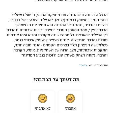
הרצליה הייתה זו שהדיחה את מחזיקת הגביע, הפועל ראשל"צ
בחצי הגמר במשחק דרמטי (21:22). "הרצליה היא עיר של כדוריד,
בנשים ובגברים, וגמר גביע המדינה הוא תמיד יום חג שמושך
הרבה עניין", אמר המאמן הסרבי. "נוצרה יריבות איכותית ונהדרת
בין הרצליה להארזים. כל מפגש שונה מקודמו ומביא עימו אנרגיות
טובות והרבה מוטיבציה. אנחנו מצפים למשחק איכותי בגמר,
כשלמעשה הניצחון תלוי בפרטים הקטנים -הגנה טובה יותר,
התקפות איכותיות, מצב הרוח של השחקניות, אומץ, הקרבה
והרבה. נקווה לשחק משחק טוב ולזכות בגביע המדינה".
עוד באותו נושא:
כדוריד
מה דעתך על הכתבה?
אהבתי
לא אהבתי