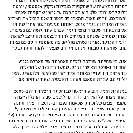
הארזים חווה עונה לא פשוטה. והיא הגיעה לשני מעמדי הגמר
למרות הפציעות של שחקניות מובילות (ג'קלין אנסטסיו, יורטה
זילנסקייט ורומי טל). היא מסתמכת על גרעין שחקניות איכותי
ומצומצם, ונחוש מאוד. המאמן ניב וינטרוב שגם הוביל את הארזים
בזכייה האחרונה בגמר 2018: "אנחנו מגיעים לגמר אחרי שחווינו
אכזבה בעונה שעברה בחצי הגמר. עברנו עונה קשה עם פציעות.
אנחנו שמחים שאנחנו מצליחים לחזור לעצמנו ולהתייצב לקראת
רגעי ההכרעה. אנחנו נשחק מול קבוצה מאומנת היטב עם מאמן
טוב ושחקניות טובות. אנחנו מקווים שנצליח להניף את הגביע".
אגב, מי שהייתה שותפה לזכייה האחרונה של הארזים בגביע
המדינה ב-2018 היא שיר וקרט, שמשחקת בצד של הרצליה
(בהארזים היו ועדיין מאותה זכייה קרן טפליצקי, זילנסקייט, מאי
יולזרי וגם עוזרת המאמן ויקה גורוזובסקי, שעוד שיחקה אז).
במנהרת הזמן, הגביע הראשון שבו זכתה הרצליה היה ב-2006
לאחר ניצחון על הארזים. זה התחיל שנים שבהן הרצליה ייצרה
מספר רצפים של זכיות, שכאמור נעצרו ב-2018. הרצליה אותה
מדריך עונה שלישית ברציפות המאמן הסרבי ז'יבויאן מאקסיץ'
כאמור רושמת עונה טובה במהלכה היא נוצחה רק פעם אחת (ע"י
הפועל ראשל"צ). היא סיימה בראש הטבלה. את העונה היא פתחה
בהנפת גביע הליגה ע"ש רונית שטייגר אבל נאלצה להמשיך ללא
המרכזת המובילה טלי בראל טורקניץ שנפצעה.