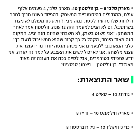
*
מארק סלבי 8 – בן וולסטון 10:
מארק סלבי, 4 פעמים אלוף
עולם, מהגדולים בהיסטוריית המשחק, בהפסד פשוט מביך לחבר
הילדות שלו מהעיר לסטר. כמה מביך? וולסטון מעולם לא ניצח
בקרוסיבל, גם לא הגיע למעמד הזה 12 שנה. וולסטון אמר לאחר
המשחק: "אני פשוט בשוק, לא חשבתי שהיום הזה יגיע. המקום
הזה מאוד מיוחד, הקהל כל כך קרוב שהוא ממש יכול לגעת בך".
סלבי המאוכזב: "לפעמים אני פשוט מנסה יותר מדי ועוצר את
עצמי מלשחק. אני לא יכול לשים את האצבע על למה זה קורה. אני
יודע שזכיתי בטורנירים, אבל לסיים ככה את העונה זה מאוד
מאכזב". בן וולסטון – ניצחון סנסציוני.
שאר התוצאות:
* גודונג 10 – סאלט 4
* מארק וויליאמס 10 – וו ייז 8
* כריס וויקלין 10 – ניל רוברטסון 8