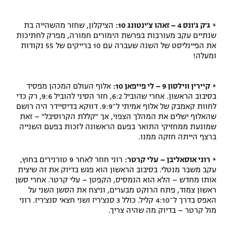
*
ג'ק ג'ונס 4 – זאהו צ'ינטונג 10:
הציקלון, שחזר מהשהייה בת
שנתיים עקב מעורבות בפרשת הימורים חמורה, מפרק לחתיכות
את הפיינליסט של השנה שעברה עם 10 ברייקים של 55 נקודות
ומעלה!
*
קיירין ווילסון 9 – לי פייפאן 10:
אלוף העולם המכהן מפסיד
בסיבוב הראשון. אחרי שהוביל 6:2, חזר הסיני להוביל 9:6, רק כדי
לחוות קאמבק של אלוף אמיתי ל־9:9. דווקא בדיסיידר היה רושם
שהאלוף ישלים את המהלך הצפוי, אך "קללת הקרוסיבל" – זאת
שמונעת ממחזיקי התואר בפעם הראשונה לזכות בפעם השנייה
ברצף הייתה חזקה ממנו.
*
רוני אוסאליבן – עלי קרטר:
רוני חוזר לאחר 9 טורנירים בחוץ,
עקב משבר מנטלי. בסיבוב הראשון הוא פגש בדיוק את זה שיצית
אותו מחדש – הלא הוא הנמסיס, הקפטן – עלי קרטר. אחרי סשן
ראשון צמוד, פתח הרוקט מבערים, וניצח את הסשן השני על
האפס בדרך ל־4:10 קליל. כולל 3 סנצ'ריז ושני חצאי סנצ'ריז. רוני
מול קרטר – בדיוק מה שהיה צריך.