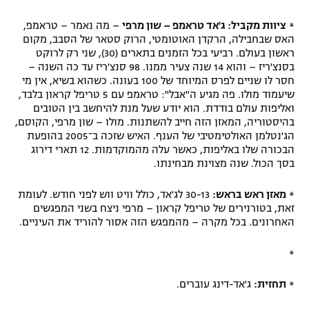
*
ציוות מקביל: ג'אד טראמפ – שון מרפי
– מה נאמר – טראמפ,
האס שבחבילה, הרקדן האוטומטי, הרוק סטאר של הסבב, מקום
ראשון בעולם. רביעי בכל הזמנים בתארים (30), שני רק לרוקט
בסנצ'ריז – והוא 14 שנה צעיר ממנו. 98 סנצ'ריז עד כה השנה –
חסר לו שניים לפרס המיוחד של 100 בעונה. כשהוא בשיא, אין מי
שיעמוד מולו. פה מגיע ה"אבל": טראמפ עם 5 טריפל קראון בלבד,
ואליפות עולם בודדת. הוא יודע שעל מנת להיחשב בין הטובים
בהיסטוריה, המאזן הזה חייב להשתנות. מולו – שון מרפי, הקוסם,
הג'נטלמן האולטימטיבי של הענף. האיש שזכה ב־2005 בהופעת
הבכורה שלו באליפות, כאשר עלה מהמוקדמות. 12 תארי דירוג
בסך הכול. שנה מצוינת מבחינתו.
*
מאזן ראש בראש:
30-13 לג'אד, כולל וויט ווש לפני חודש. לעומת
זאת, בטורנירים של טריפל קראון – מרפי ניצח בשני המפגשים
האחרונים. בכל מקרה – מהמפגש הזה אסור להוריד את העיניים.
*
*
תחזית:
ג'אד-דינג עוברים.