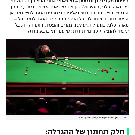
*
ציוות מקביל: בן וולסטון – סי ג'אווי:
אחרי הניצחון הסנסציוני
על מארק סלבי, פוגש וולסטון את סי ג'אווי, 5 שנים בסבב, שחקן
התקפי. הציג מופע הירואי באליפות 2023 עם הגעה לחצי גמר, אך
הפסד כואב במיוחד לברסל הבלגי מנע ממנו הגעה לגמר מול –
מארק סלבי. בנוסף, הגיע לשני גמרים והפסיד. האם הקרוסיבל
ימשיך להנפיק קסמים? תחזית: סי עם רוני ברבע מרתק.
|
אימג'בנק GettyImages, George Wood
חלק תחתון של ההגרלה: