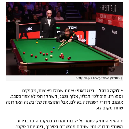
|
אימג'בנק GettyImages, George Wood
*
לוקה ברסל – דינג ז'אווי:
ציוות שכולו ניצוצות, זיקוקים
וסנצ'ריז. ה"בולט" הבלגי, אלוף 2023, השחקן הכי לא צפוי בסבב.
אומנם מדורג רשמית 7 בעולם, אבל התוצאות שלו בשנה האחרונה
שוות מקום 42.
* הסיני הוותיק שומר על יציבות ומדורג במקום ה־10 בדירוג
השנתי והדו־שנתי. שניהם מוכשרים בטירוף, דינג יותר טקטי.