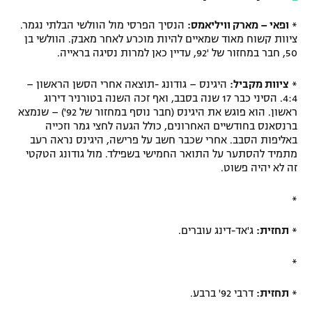
*
ופאי – מארק וויליאמס:
הנסיך הפרסי מול הוולשי הבלתי נגמר.
ציוות קשוח מאוד שמאיים להיות מוכרע לאחר מאבק. הוולשי בן
50, חבר במחזור של '92, עדיין כאן למרות נסיגה בראייה.
*
ציוות מקביל:
היגינס – גודונג -תוצאה אחרי הסשן הראשון –
4:4. הסיני כבר 17 שנה בסבב, ואף זכה השנה בטורניר דירוג
ראשון. הוא פוגש את היגינס (חבר נוסף במחזור של 92') – שנמצא
ברנסאנס בחודשיים האחרונים, כולל הגעה לחצי גמר וזכייה
באליפות הסבב. אחרי שכבר חשב על פרישה, היגינס נראה רעב
מתמיד להסתער על התואר החמישי בשפילד. מול גודונג הטקטי
זה לא יהיה פשוט.
*
*
תחזית:
ג'אד-דינג עוברים.
*
*
תחזית:
דרבי 92' ברבע.