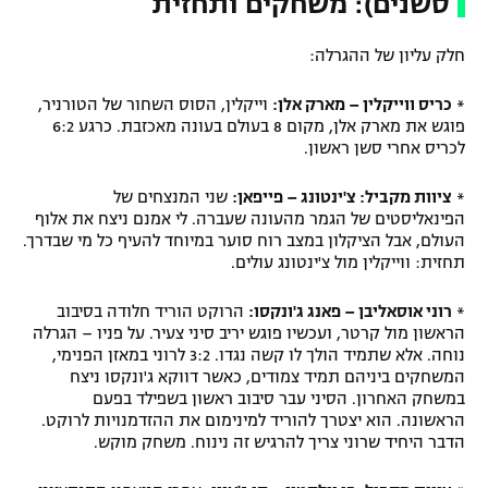
סשנים): משחקים ותחזית
חלק עליון של ההגרלה:
*
כריס ווייקלין – מארק אלן:
וייקלין, הסוס השחור של הטורניר,
פוגש את מארק אלן, מקום 8 בעולם בעונה מאכזבת. כרגע 6:2
לכריס אחרי סשן ראשון.
*
ציוות מקביל: צ'ינטונג – פייפאן:
שני המנצחים של
הפינאליסטים של הגמר מהעונה שעברה. לי אמנם ניצח את אלוף
העולם, אבל הציקלון במצב רוח סוער במיוחד להעיף כל מי שבדרך.
תחזית: ווייקלין מול צ'ינטונג עולים.
*
רוני אוסאליבן – פאנג ג'ונקסו:
הרוקט הוריד חלודה בסיבוב
הראשון מול קרטר, ועכשיו פוגש יריב סיני צעיר. על פניו – הגרלה
נוחה. אלא שתמיד הולך לו קשה נגדו. 3:2 לרוני במאזן הפנימי,
המשחקים ביניהם תמיד צמודים, כאשר דווקא ג'ונקסו ניצח
במשחק האחרון. הסיני עבר סיבוב ראשון בשפילד בפעם
הראשונה. הוא יצטרך להוריד למינימום את ההזדמנויות לרוקט.
הדבר היחיד שרוני צריך להרגיש זה נינוח. משחק מוקש.