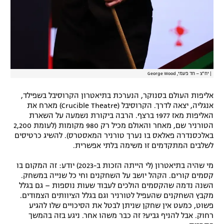
רשיון להקרנה פומבית לבית עסק
הצטרפות לחבילת הערוצים
לוח דרושים – ג'ובנט
|
יח"צ – חד פעמי, George Wood
תגיות
אליפות העולם בסנוקר, הנערכת בתיאטרון הקרוסיבל בשפילד,
אנגליה, יצאה לדרך. הקרוסיבל (Crucible Theatre) מארח את
המגזין
האליפות מאז 1977 ברצף. הרבה ביקורת נשמעה על השארת
הטורניר שם, מאחר והאולם מכיל רק 980 מקומות (לעומת 2,200
באלכסנדרה פאלאס בו נערך טורניר המאסטרס). להשיג כרטיסים
לשלבים המתקדמים זו משימה בלתי אפשרית.
מי שהיה בתיאטרון (לי הייתה הזכות ב-2023) יודע: זה המקום בו
קסמים קורים. הקהל יושב על השחקנים וחי כל שנייה במשחק.
השנה נדמה שהקסמים הולכים לעבוד שעות נוספות – גם בגלל
מקבץ השחקנים שהעפיל לטורניר וגם בגלל הציוותים הצמודים.
פשוט, כמעט אין שחקן שניתן לבטל את הסיכויים שלו להגיע
רחוק. אבל להניף גביע? זה כבר משהו אחר. ניגע בזה בהמשך