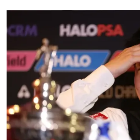
ל אביב
ליגה טורקית
תל אביב
ליגה סינית
חיפה
ליגה ברזילאית
באר שבע
ליגות נוספות
תניה
דה