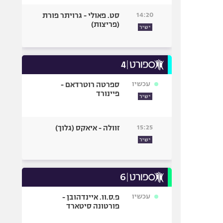
14:20
סט. פאולי - גרויתר פורת
(פריצות)
ישיר
עכשיו
ספרטה רוטרדאם -
פיינורד
ישיר
15:25
זוולה - איאקס (גלוך)
ישיר
עכשיו
פ.ס.וו. איינדהובן -
פורטונה סיטארד