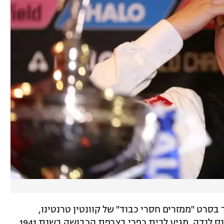
סרט "ממזרים חסרי כבוד" של קוונטין טרנטינו,
מתרחש בתחילת הסרט, כאשר קולונל האנס לנדה, מגיע לבית כפרי בצרפת הכבושה בשנת 1941.