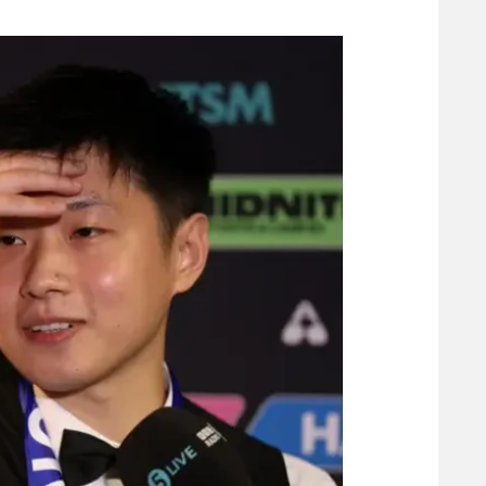
משתתפים וזוכים בפרסים
מכבי ת
הפועל 
תקנון משתתפים וזוכים בפרסים
הפועל 
תקנון עבור פעילות אלקטרה
הפועל 
תקנון עבור פעילות ספורט 1 – "מרלן"
מכבי נ
טניס
בני יהו
גיימינג E-Sports
תנאי שימוש
מדיניות פרטיות
תקנון פעילות ספורט 1
רשיון להקרנה פומבית לבית עסק
הצטרפות לחבילת הערוצים
לוח דרושים – ג'ובנט
תגיות