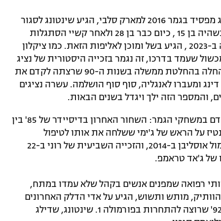
9 שנים אחרי שהפך למקצוען וראה את דינג מפסיד בגמר 2016 למארק סלבי, הגיע שינטונג לסגור
מעגל. הנער המוכשר, שפירק אלופי עולם כשהיה בן 15 , כיום כבר בן 28 ולאחר קשיי הסתגלות
בתחילת הקריירה, זריחה ב-2021, ושקיעה ב-2023 , הגיע בשל ומוכן לאליפות הזאת. כמו ציקלון
כשול שעמד בדרכו, זה נגמר בזכייה היסטורית של נציג
סיני אי פעם באליפות העולם. המהפכה שהחלה בהחלטת ממשלה בשנות ה-90 שרצתה לקדם את
נג ומעברו לאנגליה, סוף סוף הושלמה. עשרה נציגים
לאורך ההיסטוריה ראינו קרבות עקובים מדם במשחקי הגמר: השחור האחרון בדיסיידר של 85' בין
נטיז על הראש של ג'ימי ששלחה את אותו לטיפול
בהתמכרויות, המהפך האלמותי של סלבי מול אוסליבן ב-2014, והזכייה השביעית של רוני ב-22
של ג'אד טראמפ.
וותי רפואה שמפנים אנשים בקהל שלא עמדו במתח,
הוותיק, מותש ותשוש, הגיע על אדי הדלק האחרונים
להתחרות במכונית מרוץ. רולס רויס שנת 92' שרוצה להתחרות בפורמולה 1. שינטונג, שדילג