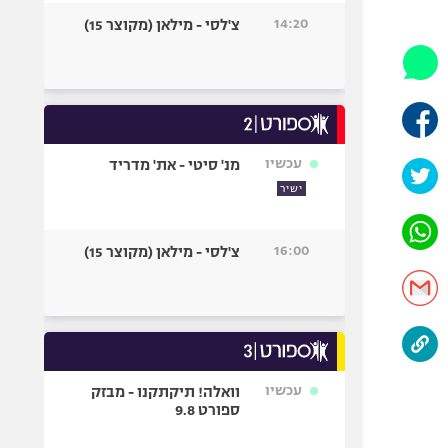
היאבקות WWE
14:20
צ'לסי - מילאן (מקוצר 15)
אופניים
ספורט מוטורי
כדורמים
פוטבול אמריקאי NFL
בייסבול MLB
עכשיו
מנ' סיטי - את' מדריד
ספורט אתגרי
ישיר
ואקסטרים
אומנויות לחימה
16:00
צ'לסי - מילאן (מקוצר 15)
גיימינג E-Sports
עכשיו
וואלה! תיקתקנו - מבזק
ספורט 9.8