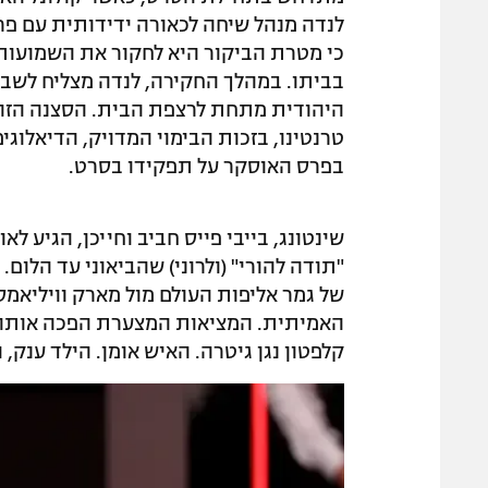
לנדה מנהל שיחה לכאורה ידידותית עם פר
כי מטרת הביקור היא לחקור את השמועות
בביתו. במהלך החקירה, לנדה מצליח לש
היהודית מתחת לרצפת הבית. הסצנה הזו
טרנטינו, בזכות הבימוי המדויק, הדיאלוג
בפרס האוסקר על תפקידו בסרט.
שינטונג, בייבי פייס חביב וחייכן, הגיע 
"תודה להורי" (ולרוני) שהביאוני עד הלום
של גמר אליפות העולם מול מארק וויליאמס
האמיתית. המציאות המצערת הפכה אותו לחו
קלפטון נגן גיטרה. האיש אומן. הילד ענק, והילד אלוף ע