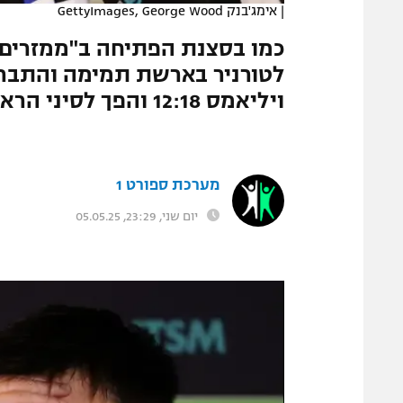
|
אימג'בנק GettyImages, George Wood
המגזין
כמו בסצנת הפתיחה ב"ממזרים ח
לטורניר בארשת תמימה והתברר
ויליאמס 12:18 והפך לסיני הראשון שזוכה בקרוסיבל
מערכת ספורט 1
יום שני, 23:29, 05.05.25