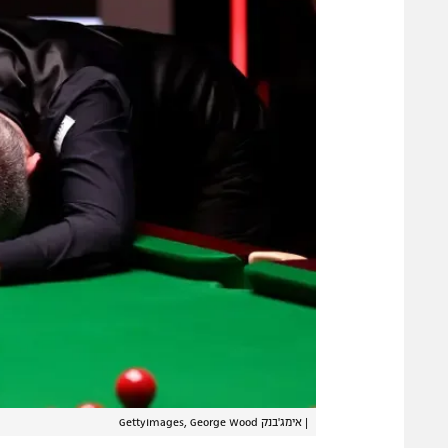
|
אימג'בנק GettyImages, George Wood