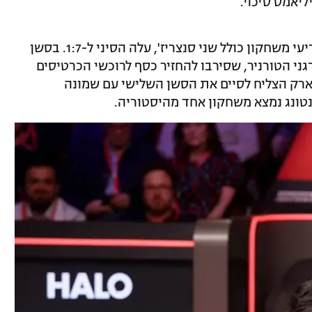
ליאמס סיכוי.
כבר בסשן הראשון, עם חמישה רצפים מכריעי משחקון כולל שני סנצריז', עלה הסיני ל-1:7. בסשן
ה ל-6:11. לרווחת מארגני הטורניר, שסירבו להחזיר כסף לרוכשי הכרטיסים
ארק הצליח לסיים את הסשן השלישי עם שמונה