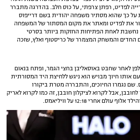
ייה לפדיט, רפתן צרפתי, על כוס חלב. בהדרגה מתברר
 על כך שהוא מסתיר משפחה יהודית בשם דרייפוס
בור את לפדיט ומאתר את מקום המסתור של המשפחה
 נחשבת לאחת הפתיחות החזקות ביותר בסרטי
ים החדים והמשחק המצמרר של כריסטוף ואלץ, שזכה
לאולפן לאחר שחבט באוסאליבן בחצי הגמר, ופתח בנאום
. עם אותו חיוך מבויש הוא ניגש ללחיצת היד המסורתית
. שם נגמרו החיוכים, והתבררה מטרת ביקורו
בבן, אבל לקרוא לציקלון חובבן, זה כמו לקרוא לאריק
ולם אחרי 12:18 על וויליאמס.