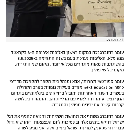
רשיון להקרנה פומבית לבית עסק
הצטרפות לחבילת הערוצים
לוח דרושים – ג'ובנט
|
אדל סקורניק
תגיות
עומר רוזנברג זכה במקום ראשון באליפות אירופה ה-8 בקראטה
מגע מלא. האליפות נערכת פעם בשנה התקימה ב-3.5.2025
המגזין
בהשתתפות מאות מתחרים מכל אירופה. מקום שני הונגריה.
מקום שלישי פולין.
עומר ספורטאי תחרותי, אבא ומנהל בית הספר להסמכת מדריכי
כושר next education מקדם פעילות גופנית בקרב הקהילה
בעשרים השנה האחרונות ומוביל פרוייקטים בינלאומיים בתחום
הגוף נפש. עומר חזר לארץ עם מדליית זהב. התמודד בשלושה
קרבות קשים עם יריבים מפולין והונגריה.
עומר רוזנברג משתף את תחושת השליחות והגואה להניף את דגל
ישראל דווקא בימים אלה ובסמיכות ליום העצמאות. "זהו שיא גדול
עבורי והישג ענק למדינת ישראל בימים אלה. אני מגיע לשדה