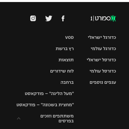
כדורגל ישראלי
VOD
כדורגל עולמי
רץ ברשת
ליגת העל
כדורסל ישראלי
תוצאות
ליגת
ליגה לאומית
האלופות
כדורסל עולמי
לוח שידורים
ליגת ווינר
סל
גביע הטוטו
ענפים נוספים
ברחבה
ליגה
NBA
אירופית
"מעל הליגה" – פודקאסט
ליגה לאומית
ליגיונרים
טניס
יורוליג
ליגה אנגלית
"מחצית בשכונה" – פודקאסט
כדורסל נשים
גביע המדינה
כדוריד
יורוקאפ
ליגה גרמנית
משתתפים וזוכים
בפרסים
מכבי תל
נבחרת
כדורעף
אביב
ישראל