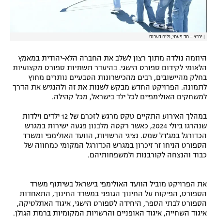
|
יח"צ – חד פעמי, ולים דעבוס
היוזמה נולדה מתוך רצון לשלב את החברה הלא-יהודית במאמץ
הלאומי לקידום ספורט הישגי. בהיעדר תשתיות ספורט מקצועיות
בחלק מהיישובים, רבים מהכישרונות הטבעיים נותרים מחוץ
לתמונה. הפרויקט החדש מבקש לשנות את זה ולהנגיש את הדרך
למשחקים האולימפיים לכל ילד בישראל, מכל קהילה.
במהלך האירוע התקיים טקס מרגש לזכרם של 12 ילדים וילדות
שנהרגו ביולי 2024, כאשר רקטה מלבנון פגעה ישירות במגרש
הכדורגל במג'דל שמס. נציגי הרשויות, הוועד האולימפי ומשרד
הספורט הניחו זר זיכרון במגרש הכדורגל המקומי כמחווה של
כבוד והנצחה לקורבנות ולמשפחותיהם.
את הפרויקט מוביל הוועד האולימפי בישראל בשיתוף משרד
הספורט, הפיקוח על החינוך הגופני במשרד החינוך, התאחדות
הספורט לבתי הספר, היחידה לספורט הישגי, איגוד האתלטיקה,
איגוד השחייה, איגוד האופניים והרשויות המקומיות ברמת הגולן.