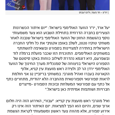
|
יח"צ – חד פעמי, ולים דעבוס
יעל ארד, יו"ר הוועד האולימפי בישראל: "יום איתור הכשרונות
הצעירים בחברה הדרוזית בתחילת השבוע הוא צעד משמעותי
נוסף בהגשמת החזון של הוועד האולימפי בישראל שנבנה לאחר
משחקי טוקיו 2020, לשלב באופן אקטיבי את כל חלקי החברה
הישראלית בחתירה למצויינות בספורט ובשאיפה להשתתף
במשחקים האולימפים. התוכנית הזו שכבר פועלת ברמלה לוד
ובשפרעם, היא דוגמא נהדרת לשילוב כוחות באקו סיסטם של
הספורט הישראלי בניצוחה של סמנכלית מערך החינוך של הוועד
האולימפי ירדן הר לב ולצידה ראש מועצת עין קניא, אלוף
הקארטה בעברו ואהיל מוגרבי. במשחקי בריזביין 32 אני חולמת
לראות ספורטאי וספורטאית מהחברה הלא יהודית, מתחרים כתף
אל כתף עם ספורטאי המשלחת ובזכות הספורט -מייצרים
חברויות ושותפות אמיתית כאן בישראל."
ואיל מוגרבי ראש מועצת עין קנייא: "עבורי, האירוע הזה היה חלום
ארוך שנים, והיום הוא הפך למציאות. יום האיתור הזה אינו רק
אירוע ספורט, אלא מהווה צעד ראשון ומשמעותי לקראת הגשמת