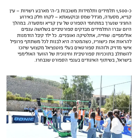
רשיון להקרנה פומבית לבית עסק
כ-1,500 תלמידים ותלמידות משכבות ב'-ה' מארבע רשויות – עין
קנייא, מסעדה, מג'דל שמס ובוקעאתא – לקחו חלק באירוע
הצטרפות לחבילת הערוצים
החגיגי שנערך במתחמי הספורט של עין קנייא ומסעדה. במהלך
היום עברו התלמידים מבדקים ספורטיביים בשלושה ענפים
אולימפיים: שחייה, אתלטיקה ואופניים. כל ילד קיבל הזדמנות
לוח דרושים – ג'ובנט
להראות את כישוריו, כשהמטרה היא לבנות לכל משתתף פרופיל
אישי מדויק ולזהות ספורטאים בעלי פוטנציאל מקצועי שיזכו
תגיות
להשתלב בתוכניות ספורטיבית וחינוכית של הוועד האולימפי
בישראל, בשיתוף האיגודים בענפי הספורט שנבחרו.
המגזין