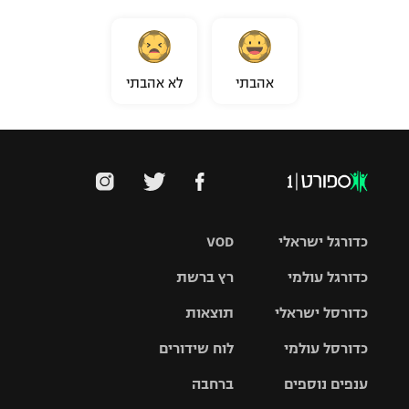
אהבתי
לא אהבתי
כדורגל ישראלי
VOD
כדורגל עולמי
רץ ברשת
ליגת העל
כדורסל ישראלי
תוצאות
ליגת
ליגה לאומית
האלופות
כדורסל עולמי
לוח שידורים
ליגת ווינר
סל
גביע הטוטו
ענפים נוספים
ברחבה
ליגה
NBA
אירופית