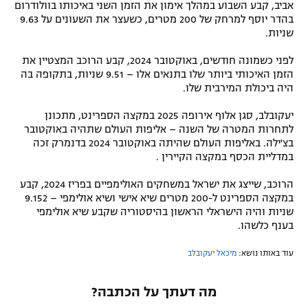
אביב, קבע השבוע במהלך אימון את הזמן השני באיכותו בוולודרום
רשיון להקרנה פומבית לבית עסק
בהדר יוסף למרחק של 200 מטרים, כשעצר את השעונים על 9.63
שניות.
הצטרפות לחבילת הערוצים
לפני כשמונה חודשים, באוקטובר 2024, קבע הרוכב המצטיין את
הזמן האיכותי ביותר שלו בתנאים אלו – 9.51 שניות, בתקופה בה
לוח דרושים – ג'ובנט
היה ביכולת המירבית שלו.
יעקובלב, סגן אלוף אירופה 2025 במקצה הספרינט, מתכונן
תגיות
לתחרות המטרה של השנה – אליפות העולם שתהיה באוקטובר
בצ'ילה. באליפות העולם שהיתה באוקטובר 2024 בדנמרק זכה
המגזין
במדליית הכסף במקצה הקיירין .
הרוכב, שייצג את ישראל במשחקים האולימפיים בפריז 2024, קבע
במקצה הספרינט ל-200 מטרים שיא אישי ושיא אולימפי – 9.152
שניות והיה הישראלי הראשון בהיסטוריה שקבע שיא אולימפי
בענף כלשהו.
עוד באותו נושא:
מיכאל יעקובלב
מה דעתך על הכתבה?