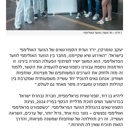
|
יח"צ – חד פעמי, הוועד האולימפי
יעקב טומרקין, יו"ר ועדת הספורטאים של הוועד האולימפי
בישראל: "האירוע שיא שקיימנו, מחבר בין הוועד האולימפי לוועד
הפראלימפי, הוא המשך ישיר לשיתוף הפעולה הפורה בינינו. זו
הזדמנות נוספת עבורנו כספורטאים להעמיק את הקשר, ללמוד
זה מזה ולחזק את הערכים המשותפים של מצוינות, שותפות
ושוויון. אנחנו גאים להוביל יחד עשייה משמעותית שמקרבת בין
קהילות הספורט ומעבירה מסר מאחד גם לעולם."
ליהיא בן דוד, ספורטאית פראלימפית, חברת נבחרת ישראל
בכדורשער נשים וזוכת מדליית הכסף בפריז 2024, נציגת
הספורטאים בהנהלת הוועד הפראלימפי: "כשספורט פראלימפי
ואולימפי נפגשים – נוצר כוח אחד, גדול יותר, של ערכים, השראה
ועשייה. זה רק תחילתה של שותפות שמשנה מציאות, והדרך
הזאת תוכיח שאין לה תחרות."