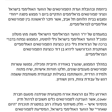
רשיון להקרנה פומבית לבית עסק
ביוזמת ובהובלת ועדת הספורטאים של הוועד האולימפי בישראל
ונציגי ספורטאים פראלימפים התקיים ביום ו' מפגש פסגה ייחודי
הצטרפות לחבילת הערוצים
ומגבש בבית הלוחם תל אביב, אשר חיבר לראשונה בין ספורטאים
אולימפיים לפראלימפיים.
לוח דרושים – ג'ובנט
במעמדם של יו"ר הוועד הפראלימפי הישראלי משה מוץ מטלון
ומנכ"ל הוועד האולימפי בישראל גילי לוסטיג, המפגש נפתח בדברי
תגיות
ברכה של הג'ודאית גילי כהן כנציגת הספורטאים האולימפיים
ושחקנית הכדורשער ליהיא בן דוד כנציגת הספורטאים
הפראלימפיים.
המגזין
במהלך המפגש, שנערך באווירה חיובית ומכילה, נפגשו עשרות
ספורטאים מענפים שונים, חלקו חוויות אישיות, שיח פתוח
ולמידה הדדית, והשתתפו בפעילות קבוצתית משותפת ששמה
דגש על עבודת צוות, גיוון ושוויון.
האירוע כלל גם הרצאת אורח מקצועית שניתנה מטעם חברת
Cover, אשר העניקה לספורטאים כלים חשובים לניהול תיק
פנסיוני אישי – חלק משיתוף פעולה רחב במסגרת תוכנית "היום
שאחרי" של הוועד האולימפי בישראל, המסייעת לספורטאים