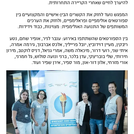
להיערך לחיים שאחרי הקריירה התחרותית.
המפגש נועד לחזק את הקשרים הבין-אישיים והמקצועיים בין
ספורטאים אולימפיים ופראלימפיים, ולחזק את הערכים
המשותפים של התנועה האולימפית: מצוינות, כבוד וידידות.
בין הספורטאים שהשתתפו באירוע: ענבר לניר, אופיר שחם, נטע
ריבקין, מעיין דוידוביץ, יובל פרייליך, אלכס אברבוך, גירמה אמרה,
איתי שני, רועי דרור, מיכאלה משה, אמרי גניאל, דניס לוקטב, מירון
חירותי, שלי בובריצקי, עדן בלכר, ברני ונועה סולוש, גל חמרני,
אורי מזרחי, אלון דור-און, מור ספיר, אירן שפיר ועוד.