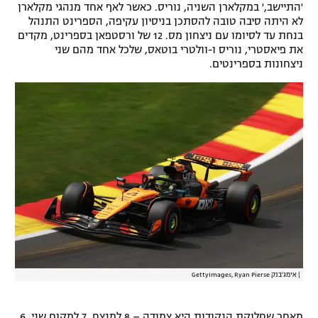
'התיישב,' במקלארן השניה, נוריס. כאשר לאף אחד מנהגי מקלארן
לא היתה סיבה טובה להסתכן בניסיון עקיפה, הספרינט התנהל
בנחת עד לסיומו עם ניצחון מס. 12 של ורסטפאן בספרינט, מקדים
את פיאסטרי, נוריס ו-וולטרי בוטאס, שלכל אחד מהם שני
ניצחונות בספרינטים.
|
אימג'בנק GettyImages, Ryan Pierse
מאחר שחלוקת הנקודות היא צמודה – 8 למנצח, 7 למקום שני, 6