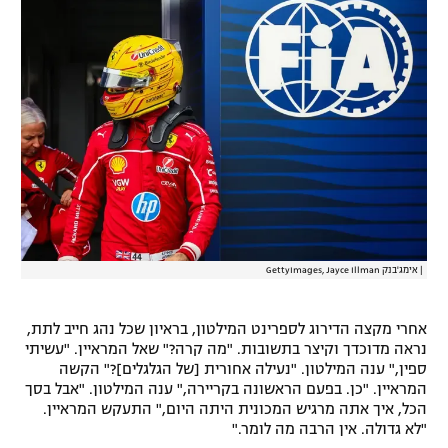
|
אימג'בנק GettyImages, Jayce Illman
אחרי מקצה הדירוג לספרינט המילטון, בראיון שכל נהג חייב לתת,
נראה מדוכדך וקיצר בתשובות. "מה קרה?" שאל המראיין. "עשיתי
ספין," ענה המילטון. "נעילה אחורית [של הגלגלים]?" הקשה
המראיין. "כן. בפעם הראשונה בקריירה," ענה המילטון. "אבל בסך
הכל, איך אתה מרגיש המכונית היתה היום," התעקש המראיין.
"לא גדולה. אין הרבה מה לומר."