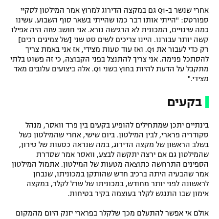
אחרי שנשר ב-Q1 גם במקצה הדירוג למרוץ אמר המילטון לסקיי
ספורטס: "הייתי אותו דבר כמו שהייתי בשאר סוף השבוע. עשינו
כמה שינויים, המכונית לא הרגישה נורא. אני חושב שזה היה אפילו
קשה יותר עבורנו. היינו צריכים לשים סט שני [של צמיגים רכים]
רק כדי לעבור את Q1. ואז עוד טעות מצידי, אז אני באמת צריך
להסתכל פנימה. אני צריך להתנצל בפני הקבוצה, כי זה פשוט בלתי
מתקבל על הדעת להיות בחוץ בשני Q1. אלה ביצועים עלובים מאד
מצידי."
בקעים
בינתיים יתכן שמתחילים להופיע בקעים בין פרד וואסר, מנהל
סקודריה פרארי, לבין המילטון. ביום שישי, אחרי שהמילטון כשל
בשלב הראשון של מקצה הדירוג, במה שנראה כטעות של טירון,
שהמילטון גם אם ירצה יתקשה לבצע, וואסר אמר שסדרת
הספינים התרחשה כתוצאה מטעות של המילטון. אתמול המילטון
אמר שהבעיה היתה ברכיב חדש שהותקן במכוניתו, שנבחן
לראשונה לפני יותר מחודש, במכוניתו של שרל לקלר, במקצה
אימון שבו התנגש לקלר בעוצמה בקיר בטיחות.
אולם אי אפשר להתעלם מכך שלקלר בפרארי יזנק היום מהמקום