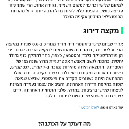
למקום שלישי וכך עד למקום השמיני, נקודה אחת, הרי שמניסיון
עקיפה כושל, ההפסד עלול להיות גדול הרבה יותר גדול מהרווח
הפוטנצילאי מניסיון עקיפה מוצלח.
מקצה דירוג
אחרי שביום שישי פיאסטרי היה מהיר מנוריס ב-0.6 שניות במקצה
הדירוג לספרינט, נדמה היה שהתוצאות למקצה הדירוג לגרנד פרי
הן פורמליסטיקה בלבד. ורסטפאן, כצפוי, בחר להתקין כנף גדולה
יחסית, כהכנה לגשם ולאפשר אסטרטגיית מרוץ שונה מזו של
הספרינט. התוצאה היתה מהירות נמוכה ב-7 קמ"ש, 337 קמ"ש,
בישורת הארוכה ומקום רביעי בלבד בסיום מקצה הדירוג. אולם
ההפתעה היתה כשנוריס הקדים את פיאסטרי, שביצע שגיאה
קטנה בהקפת הדירוג האחרונה, והציב את עצמו בעמדה מצוינת
לניצחון שלישי ברציפות, במרוץ, שלפי התחזית האחרונה, קיים
סיכוי גבוה מ-50% שירד גשם לפחות בחלקו.
עוד באותו נושא:
לואיס המילטון
מה דעתך על הכתבה?