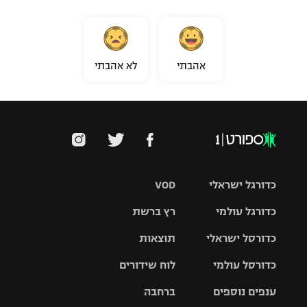
אהבתי
לא אהבתי
כדורגל ישראלי
VOD
כדורגל עולמי
רץ ברשת
ליגת העל
כדורסל ישראלי
תוצאות
ליגת
ליגה לאומית
האלופות
כדורסל עולמי
לוח שידורים
ליגת ווינר
סל
גביע הטוטו
ענפים נוספים
ברחבה
ליגה
NBA
אירופית