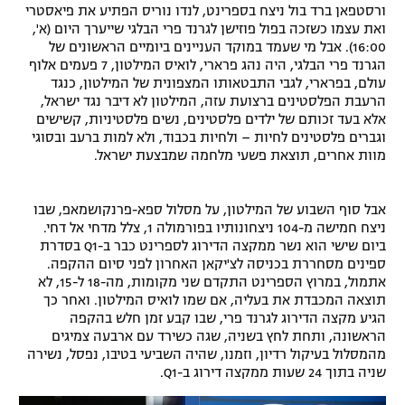
ורסטפאן ברד בול ניצח בספרינט, לנדו נוריס הפתיע את פיאסטרי
רשיון להקרנה פומבית לבית עסק
ואת עצמו כשזכה בפול פוזישן לגרנד פרי הבלגי שייערך היום (א',
16:00). אבל מי שעמד במוקד העניינים ביומיים הראשונים של
הגרנד פרי הבלגי, היה נהג פרארי, לואיס המילטון, 7 פעמים אלוף
הצטרפות לחבילת הערוצים
עולם, בפרארי, לגבי התבטאותו המצפונית של המילטון, כנגד
הרעבת הפלסטינים ברצועת עזה, המילטון לא דיבר נגד ישראל,
לוח דרושים – ג'ובנט
אלא בעד זכותם של ילדים פלסטינים, נשים פלסטיניות, קשישים
וגברים פלסטינים לחיות – ולחיות בכבוד, ולא למות ברעב ובסוגי
תגיות
מוות אחרים, תוצאת פשעי מלחמה שמבצעת ישראל.
המגזין
אבל סוף השבוע של המילטון, על מסלול ספא-פרנקושמאפ, שבו
ניצח חמישה מ-104 ניצחונותיו בפורמולה 1, צלל מדחי אל דחי.
ביום שישי הוא נשר ממקצה הדירוג לספרינט כבר ב-Q1 בסדרת
ספינים מסחררת בכניסה לצ'יקאן האחרון לפני סיום ההקפה.
אתמול, במרוץ הספרינט התקדם שני מקומות, מה-18 ל-15, לא
תוצאה המכבדת את בעליה, אם שמו לואיס המילטון. ואחר כך
הגיע מקצה הדירוג לגרנד פרי, שבו קבע זמן חלש בהקפה
הראשונה, ותחת לחץ בשניה, שגה כשירד עם ארבעה צמיגים
מהמסלול בעיקול רדיון, וזמנו, שהיה השביעי בטיבו, נפסל, נשירה
שניה בתוך 24 שעות ממקצה דירוג ב-Q1.