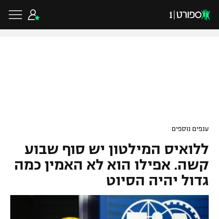
כדורגל ישראלי
ליגת העל
כדורגל עולמי
ענפים נוספים
ליגה לאומית
ללואיס המילטון יש סוף שבוע
ליגת האלופות
כדורסל ישראלי
גביע הטוטו
קשה. אפילו הוא לא האמין כמה
ליגה אירופית
גדול יהיה הסיוט
ליגת ווינר סל
ליגיונרים
כדורסל עולמי
ליגה אנגלית
ליגה לאומית
גביע המדינה
NBA
ליגה גרמנית
ענפים נוספים