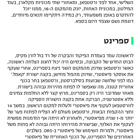
השלישי, אחד לפני ורסטפאן, ומאחורי שתי מכוניות מקלארן, בעוד
המילטון, במכונית האחות, יזנק מהמקום ה-16, ממנו יוכל
להתקדם באופן משמעותי, רק במידה ויתקיימו תנאים מיוחדים,
דוגמת גשם שצפוי היום בספא.
ספרינט
לראשונה עמד בעמדת הפיקוד והבקרה של רד בול לורן מקיס,
הבוס החדש של הקבוצה, ובסיום היה יכול לחגוג הצלחה ראשונה,
כאשר ורסטפאן שזינק מהמקום השני ניצח בספרינט, אחרי שעקף
את אוסקר פיאסטרי, שזינק מהפול פוזישן, בקצה ישורת 'קאמל.'
כמו לפני שלושה שבועות בסילברסטון, ורסטפאן בחר בכנף
אחורית קטנה, מה שאפשר לו לפתח מהירות גבוהה בישורת.
מאחר שמדובר היה רק בספרינט, מרוץ קצר ללא החלפות צמיגים
וללא אסטרטגיה, הברקה אחת בקצה הישורת הספיקה
לוורסטפאן לעקוף את פיאסטרי ולעלות למקום הראשון. במשך 14
וחצי ההקפות הבאות, ורסטפאן מעולם לא הצליח לפתוח פער של
יותר מ-1 שניה מפיאסטרי, ולאחרון לא היתה אף הזדמנות ממשית
לעקוף את האלוף, שבישורת מהירותו היתה גבוהה לא פחות משל
פיאסטרי, ולמרות השימוש של פיאסטרי ב-DRS. בשלבים
האחרונים של הספרינט, על הכנף האחורית של פיאסטרי