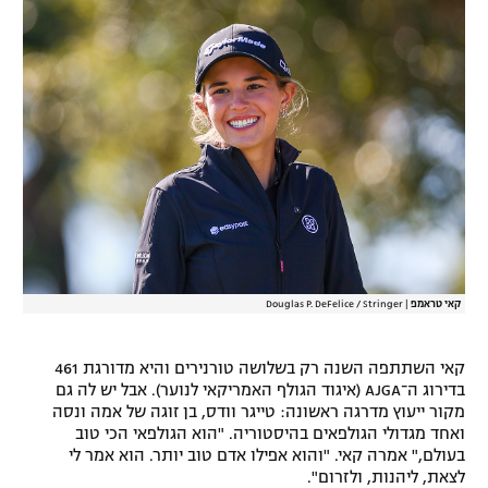
רשיון להקרנה פומבית לבית עסק
הצטרפות לחבילת הערוצים
לוח דרושים – ג'ובנט
תגיות
המגזין
קאי טראמפ
|
Douglas P. DeFelice / Stringer
קאי השתתפה השנה רק בשלושה טורנירים והיא מדורגת 461
בדירוג ה־AJGA (איגוד הגולף האמריקאי לנוער). אבל יש לה גם
מקור ייעוץ מדרגה ראשונה: טייגר וודס, בן זוגה של אמה ונסה
ואחד מגדולי הגולפאים בהיסטוריה. "הוא הגולפאי הכי טוב
בעולם," אמרה קאי. "והוא אפילו אדם טוב יותר. הוא אמר לי
לצאת, ליהנות, ולזרום".