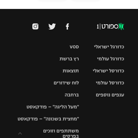
כדורגל ישראלי
VOD
כדורגל עולמי
רץ ברשת
ליגת העל
כדורסל ישראלי
תוצאות
ליגת
ליגה לאומית
האלופות
כדורסל עולמי
לוח שידורים
ליגת ווינר
סל
גביע הטוטו
ענפים נוספים
ברחבה
ליגה
NBA
אירופית
"מעל הליגה" – פודקאסט
ליגה לאומית
ליגיונרים
טניס
יורוליג
ליגה אנגלית
"מחצית בשכונה" – פודקאסט
כדורסל נשים
גביע המדינה
כדוריד
יורוקאפ
ליגה גרמנית
משתתפים וזוכים
בפרסים
מכבי תל
נבחרת