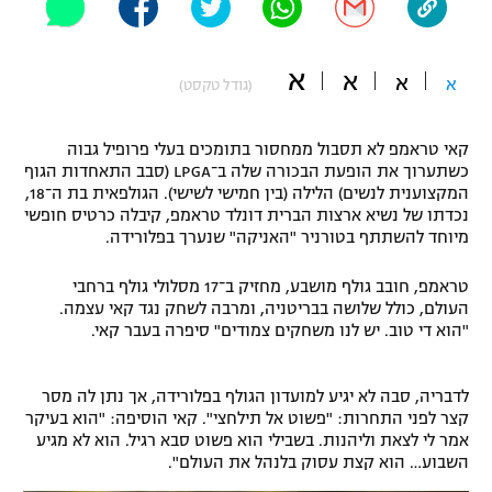
"מחצית בשכונה" – פודקאסט
אופניים
א
א
א
א
(גודל טקסט)
ספורט מוטורי
משתתפים וזוכים בפרסים
קאי טראמפ לא תסבול ממחסור בתומכים בעלי פרופיל גבוה
כדורמים
תקנון משתתפים וזוכים בפרסים
כשתערוך את הופעת הבכורה שלה ב־LPGA (סבב התאחדות הגוף
טניס
המקצוענית לנשים) הלילה (בין חמישי לשישי). הגולפאית בת ה־18,
פוטבול אמריקאי NFL
נכדתו של נשיא ארצות הברית דונלד טראמפ, קיבלה כרטיס חופשי
תקנון עבור פעילות אלקטרה
מיוחד להשתתף בטורניר "האניקה" שנערך בפלורידה.
גיימינג E-Sports
בייסבול MLB
תקנון עבור פעילות ספורט 1 – "מרלן"
טראמפ, חובב גולף מושבע, מחזיק ב־17 מסלולי גולף ברחבי
ספורט אתגרי ואקסטרים
העולם, כולל שלושה בבריטניה, ומרבה לשחק נגד קאי עצמה.
תנאי שימוש
"הוא די טוב. יש לנו משחקים צמודים" סיפרה בעבר קאי.
אומנויות לחימה
לדבריה, סבה לא יגיע למועדון הגולף בפלורידה, אך נתן לה מסר
מדיניות פרטיות
גיימינג E-Sports
קצר לפני התחרות: "פשוט אל תילחצי". קאי הוסיפה: "הוא בעיקר
אמר לי לצאת וליהנות. בשבילי הוא פשוט סבא רגיל. הוא לא מגיע
השבוע… הוא קצת עסוק בלנהל את העולם".
תקנון פעילות ספורט 1