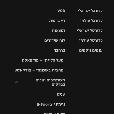
כדורגל ישראלי
VOD
כדורגל עולמי
רץ ברשת
ליגת העל
כדורסל ישראלי
תוצאות
ליגת
ליגה לאומית
האלופות
כדורסל עולמי
לוח שידורים
ליגת ווינר
סל
גביע הטוטו
ענפים נוספים
ברחבה
ליגה
NBA
אירופית
"מעל הליגה" – פודקאסט
ליגה לאומית
ליגיונרים
טניס
יורוליג
ליגה אנגלית
"מחצית בשכונה" – פודקאסט
כדורסל נשים
גביע המדינה
כדוריד
יורוקאפ
ליגה גרמנית
משתתפים וזוכים
בפרסים
מכבי תל
נבחרת
כדורעף
אביב
ישראל
ליגה
טניס
ספרדית
תקנון משתתפים
שחייה
הפועל חולון
מכבי חיפה
וזוכים בפרסים
גיימינג E-Sports
ליגה
איטלקית
ג'ודו
הפועל