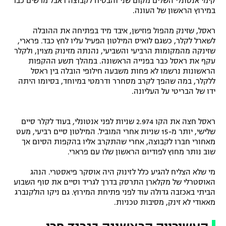
קימי אנטונלי השלים מקום שני והבטיח לקבוצה דאבל מרשים כבר
במירוץ הראשון של העונה.
רשיון להקרנה פומבית לבית עסק
ראסל, שזינק מהפול פוזישן, איבד מיד בפתיחה את ההובלה
הצטרפות לחבילת הערוצים
לשארל לקלר, כשגם לואיס המילטון הפעיל עליו לחץ כבד. פרארי,
שזינקה מהמקומות הרביעי והשביעי, נהנתה מזינוק מצוין, ולקלר
לוח דרושים – ג'ובנט
עקף את ראסל כבר בפנייה הראשונה. במהלך תשע ההקפות
הראשונות נרשמו לא פחות משבעה חילופי הובלה בין ראסל
ללקלר, במה שהפך לקרב מסחרר ודרמטי במיוחד, בסיומו היתה
תגיות
ידו של הבריטי על העליונה.
המגזין
ראסל חצה את הקו 2.974 שניות לפני אנטונלי, בעוד לקלר סיים
שלישי, יותר מ-15 שניות אחרי המוביל. המילטון סיים רביעי, מעט
מאחורי חברו לקבוצה, אחרי שהתקרב אליו בהקפות הסיום אך
שוב נותר מחוץ לפודיום הראשון שלו עם פרארי.
מי שלא הצליח להגיע כלל לזינוק היה אוסקר פיאסטרי. הנהג
האוסטרלי של מקלארן התרסק בדרך לגריד וסיים את סוף השבוע
הביתי באכזבה גדולה עוד לפני פתיחת המירוץ. גם ניקו הולקנברג
מאאודי לא זינק, מסיבות טכניות.