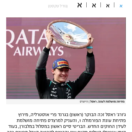
א
א
א
א
(גודל טקסט)
"מחצית בשכונה" – פודקאסט
אופניים
ספורט מוטורי
משתתפים וזוכים בפרסים
כדורמים
תקנון משתתפים וזוכים בפרסים
טניס
פוטבול אמריקאי NFL
תקנון עבור פעילות אלקטרה
גיימינג E-Sports
בייסבול MLB
תקנון עבור פעילות ספורט 1 – "מרלן"
ספורט אתגרי ואקסטרים
תנאי שימוש
אומנויות לחימה
פתיחה מושלמת לעונה. ראסל
|
רויטרס
מדיניות פרטיות
גיימינג E-Sports
ג'ורג' ראסל זכה הבוקר (ראשון) בגרנד פרי אוסטרליה, מירוץ
פתיחת עונת הפורמולה 1, והעניק למרצדס פתיחה מושלמת
תקנון פעילות ספורט 1
לעידן החוקים החדש. הבריטי סיים ראשון במסלול במלבורן, בעוד