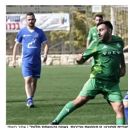
תל אביב
ליגה סינית
חיפה
ליגה ברזילאית
באר שבע
ליגות נוספות
תניה
דה
וויית ספורט; זו תחושת שייכות, גאווה והגשמת חלום"
|
אתר רשמי,