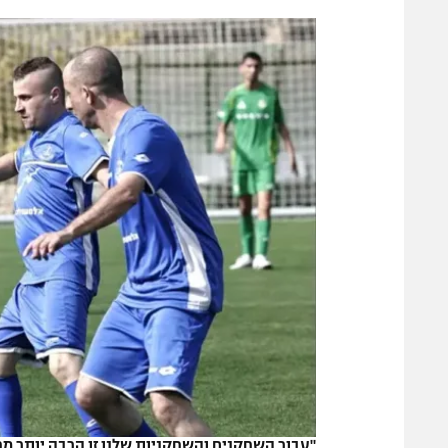
הפועל 
תקנון משתתפים וזוכים בפרסים
הפועל 
תקנון עבור פעילות אלקטרה
הפועל 
תקנון עבור פעילות ספורט 1 – "מרלן"
מכבי נ
טניס
בני יהו
גיימינג E-Sports
תנאי שימוש
מדיניות פרטיות
תקנון פעילות ספורט 1
רשיון להקרנה פומבית לבית עסק
הצטרפות לחבילת הערוצים
לוח דרושים – ג'ובנט
תגיות
"עבור השחקנים והשחקניות שלנו זו הרבה יותר מח
המגזין