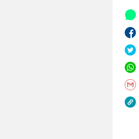
אופניים
ספורט מוטורי
כדורמים
פוטבול אמריקאי NFL
בייסבול MLB
ספורט אתגרי
ואקסטרים
אומנויות לחימה
גיימינג E-Sports