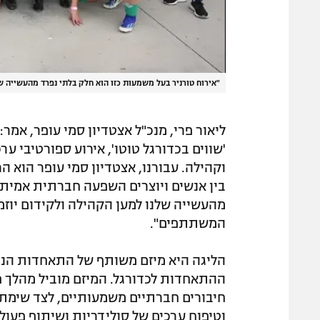
"אירוח טורניר בעל משמעות כזו הוא חלק בלתי נפרד מהעשייה ש
ליאור פרי, מנכ"ל אצטדיון סמי עופר, אמר
'שווים בכדורגל טוטו', אירוע ספורטיבי ער
וקהילה. עבורנו, אצטדיון סמי עופר הוא 
בין אנשים ויוצרים השפעה חברתית אמיתית
מהעשייה שלנו למען הקהילה ולקידום יוז
המשתתפים".
הליגה היא מיזם משותף של התאחדות הנכי
ההתאחדות לכדורגל. המיזם מוביל מהלך פ
חיבורים חברתיים משמעותיים, לצד שימת 
וטיפוח ערכים של סולידריות ושיתוף פעול