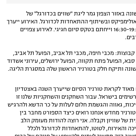
י, יתקיים לראשונה באזור הצפון גמר ליגת "שווים בכדורגל" של
אולימפיקס ובשיתוף ההתאחדות לכדורגל. האירוע ייערך
באצטדיון סמי עופר בחיפה בין השעות 16:30-19:30 וייחתם בטקס סיום חגיגי. לאירוע צפויים
בים.
ליגת "שווים בכדורגל טוטו" מורכבת מ-10 קבוצות: מכבי חיפה, מכבי תל אביב, הפועל תל אביב,
סבא, הפועל פתח תקווה, הפועל ירושלים, עירוני אשדוד
נה ותיקח חלק בטורניר הראשון שלה במסגרת הליגה.
ים מאוד לקראת טורניר הסיום שייערך השנה באצטדיון
שימים בישראל. עבור השחקנים והשחקניות שלנו זו
יכות, גאווה והגשמת חלום לעלות על כר הדשא ולהרגיש
ורניר מחדש אנחנו רואים כיצד הספורט מחבר בין
ת של שוויון וקבלה. אני רוצה להודות מעומק הלב
ה והאירוח, לטוטו, להתאחדות לכדורגל ולכלל