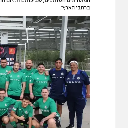
המועדונים השותפים, שבזכותם המיזם הח
ברחבי הארץ".