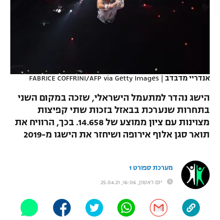
כדורסל נשים
נבחרת ישראל
יורוליג
ליגה ספרדית
טניס
VOD
מכבי תל אביב
מכבי חיפה
יורוקאפ
ליגה איטלקית
כדוריד
הפועל חולון
בית"ר ירושלים
רץ ברשת
ליגה צרפתית
כדורעף
אנדריי מדבדב
|
FABRICE COFFRINI/AFP via Getty Images
הפועל ירושלים
מכבי תל אביב
ליגה הולנדית
הישג נהדר למתעמל הישראלי, שזכה במקום השני
שחייה
תוצאות
דני אבדיה
הפועל תל אביב
בתחרות שנערכת בבאזל בזכות שתי קפיצות
ליגה טורקית
מצוינות עם ציון ממוצע של 14.658. בכך, הרוויח את
ג'ודו
הפועל חיפה
לוח שידורים
תואר סגן אלוף אירופה ושיחזר את הישגו מ-2019
ליגה סינית
אגרוף
הפועל באר שבע
ליגה ברזילאית
ברחבה
מערכת ספורט 1
ספורט אולימפי
מכבי נתניה
יום ראשון, 16:06, 25.04.21
ליגות נוספות
UFC
"מעל הליגה" – פודקאסט
בני יהודה
היאבקות WWE