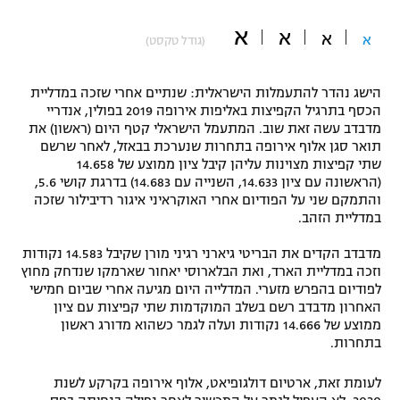
"מחצית בשכונה" – פודקאסט
א
א
אופניים
א
א
(גודל טקסט)
ספורט מוטורי
משתתפים וזוכים בפרסים
הישג נהדר להתעמלות הישראלית: שנתיים אחרי שזכה במדליית
הכסף בתרגיל הקפיצות באליפות אירופה 2019 בפולין, אנדריי
כדורמים
מדבדב עשה זאת שוב. המתעמל הישראלי קטף היום (ראשון) את
תקנון משתתפים וזוכים בפרסים
טניס
תואר סגן אלוף אירופה בתחרות שנערכת בבאזל, לאחר שרשם
שתי קפיצות מצוינות עליהן קיבל ציון ממוצע של 14.658
פוטבול אמריקאי NFL
תקנון עבור פעילות אלקטרה
(הראשונה עם ציון 14.633, השנייה עם 14.683) בדרגת קושי 5.6,
והתמקם שני על הפודיום אחרי האוקראיני איגור רדיבילור שזכה
גיימינג E-Sports
בייסבול MLB
במדליית הזהב.
תקנון עבור פעילות ספורט 1 – "מרלן"
ספורט אתגרי ואקסטרים
מדבדב הקדים את הבריטי גיארני רגיני מורן שקיבל 14.583 נקודות
תנאי שימוש
וזכה במדליית הארד, ואת הבלארוסי יאחור שארמקו שנדחק מחוץ
לפודיום בהפרש מזערי. המדלייה היום מגיעה אחרי שביום חמישי
אומנויות לחימה
האחרון מדבדב רשם בשלב המוקדמות שתי קפיצות עם ציון
ממוצע של 14.666 נקודות ועלה לגמר כשהוא מדורג ראשון
מדיניות פרטיות
גיימינג E-Sports
בתחרות.
תקנון פעילות ספורט 1
לעומת זאת, ארטיום דולגופיאט, אלוף אירופה בקרקע לשנת