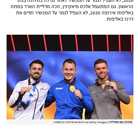
2020, לא העפיל לגמר על המכשיר לאחר נפילה בנחיתה בפס
הראשון. גם המתעמל אלכס מיאקינין, זוכה מדליית הארד במתח
רשיון להקרנה פומבית לבית עסק
באליפות אירופה 2020, לא העפיל לגמר על המכשיר וסיים את
דרכו באליפות.
הצטרפות לחבילת הערוצים
לוח דרושים – ג'ובנט
תגיות
המגזין
מדבדב עם המדליה
|
FABRICE COFFRINI/AFP via Getty Images