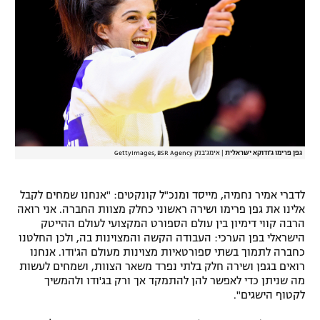
רשיון להקרנה פומבית לבית עסק
הצטרפות לחבילת הערוצים
לוח דרושים – ג'ובנט
תגיות
גפן פרימו ג'ודוקא ישראלית
|
אימג'בנק GettyImages, BSR Agency
המגזין
לדברי אמיר נחמיה, מייסד ומנכ"ל קונקטים: "אנחנו שמחים לקבל
אלינו את גפן פרימו ושירה ראשוני כחלק מצוות החברה. אני רואה
הרבה קווי דימיון בין עולם הספורט המקצועי לעולם ההייטק
הישראלי בפן הערכי: העבודה הקשה והמצוינות בה, ולכן החלטנו
כחברה לתמוך בשתי ספורטאיות מצוינות מעולם הג'ודו. אנחנו
רואים בגפן ושירה חלק בלתי נפרד משאר הצוות, ושמחים לעשות
מה שניתן כדי לאפשר להן להתמקד אך ורק בג'ודו ולהמשיך
לקטוף הישגים".