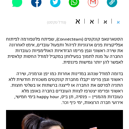
"מחצית בשכונה" – פודקאסט
אופניים
א
א
א
א
(גודל טקסט)
ספורט מוטורי
משתתפים וזוכים בפרסים
הסטארטאפ קונקטים (Connecteam), שפיתח פלטפורמה לפיתוח
כדורמים
תקנון משתתפים וזוכים בפרסים
אפליקציות פנים ארגוניות לניהול ותפעול עובדים, אימץ לאחרונה
טניס
את שירה ראשוני וגפן פרימו הג'ודאיות האולימפיות כעובדות
פוטבול אמריקאי NFL
החברה על מנת לתמוך בפעילותן במקביל למודל החסות קלאסית
תקנון עבור פעילות אלקטרה
לאפשר להן יותר גמישות פיננסית.
גיימינג E-Sports
בייסבול MLB
תקנון עבור פעילות ספורט 1 – "מרלן"
בדומה למודל שנהוג במדינות אחרות כמו יפן וגרמניה, שירה
ראשוני וגפן פרימו יקבלו מחברת קונקטים משכורת חודשית ללא
ספורט אתגרי ואקסטרים
התניה לפרסם את החברה או לייצגה ברשתות או בשלטי חוצות.
תנאי שימוש
ראשוני ופרימו יצטרפו לצוות העובדים בחברה באופן מלא
אומנויות לחימה
כעובדות מהמניין – פנסיה, תן ביס, happy hour בימי חמישי,
אירועי חברה הרצאות, ימי כיף וכו'.
מדיניות פרטיות
גיימינג E-Sports
תקנון פעילות ספורט 1