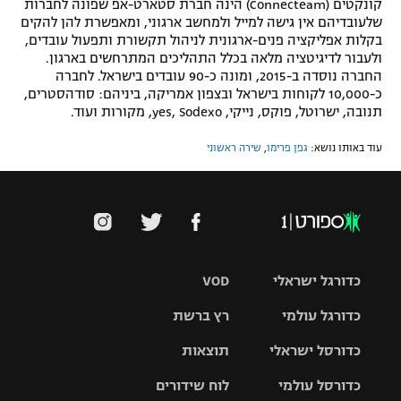
קונקטים (Connecteam) הינה חברת סטארט-אפ שפונה לחברות
שלעובדיהם אין גישה למייל ולמחשב ארגוני, ומאפשרת להן להקים
בקלות אפליקציה פנים-ארגונית לניהול תקשורת ותפעול עובדים,
ולעבור לדיגיטציה מלאה בכלל התהליכים המתרחשים בארגון.
החברה נוסדה ב-2015, ומונה כ-90 עובדים בישראל. לחברה
כ-10,000 לקוחות בישראל ובצפון אמריקה, ביניהם: סודהסטרים,
תנובה, ישרוטל, פוקס, נייקי, yes, Sodexo, מקורות ועוד.
עוד באותו נושא:
גפן פרימו
,
שירה ראשוני
כדורגל ישראלי
VOD
כדורגל עולמי
רץ ברשת
ליגת העל
כדורסל ישראלי
תוצאות
ליגת
ליגה לאומית
האלופות
כדורסל עולמי
לוח שידורים
ליגת ווינר