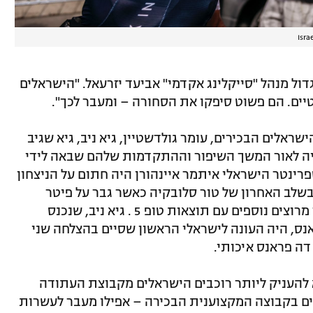
גדול מנהל "סייקלינג אקדמי" אביעד יזרעאל. "הישראלים
טיים. הם פשוט סיפקו את הסחורה – ומעבר לכך".
אלים הבכירים, עומר גולדשטיין, גיא ניב, גיא שגיב
יה לאור המשך השיפור וההתקדמות שלהם שבאה לידי
רינטר הישראלי איתמר איינהורן היה חתום על הניצחון
בשלב האחרון של טור סלובקיה כאשר גבר על פיטר
סאגאן הגדול, לא פחות – וסיים עוד מספר מרוצים נוספים עם תוצאות טופ 5 . גיא ניב, שנכנס
נס, היה העונה לישראלי הראשון שסיים בהצלחה שני
 דה פראנס איכותי.
להעניק ליותר רוכבים הישראלים מקבוצת העתודה
וצים בקבוצה המקצוענית הבכירה – אפילו מעבר לעשרות