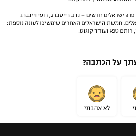
לסגל קבוצת העתודה סייקלינג אקדמי צורפו 3 ישראלים חדשים – נדב רייסברג, רועי ויינברג
ראלים. חמשת הישראלים האחרים שימשיכו לעונה נוספת:
, רותם טנא ועודד קוגוט.
תך על הכתבה?
י
לא אהבתי