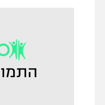
משתתפים וזוכים בפרסים
מכבי ת
הפועל 
תקנון משתתפים וזוכים בפרסים
הפועל 
תקנון עבור פעילות אלקטרה
הפועל 
תקנון עבור פעילות ספורט 1 – "מרלן"
מכבי נ
טניס
בני יהו
גיימינג E-Sports
תנאי שימוש
מדיניות פרטיות
תקנון פעילות ספורט 1
רשיון להקרנה פומבית לבית עסק
הצטרפות לחבילת הערוצים
לוח דרושים – ג'ובנט
תגיות