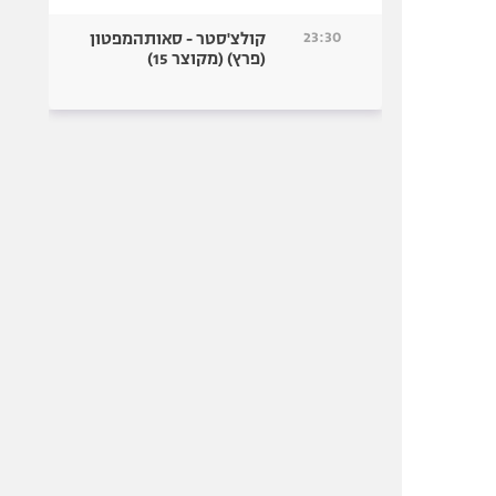
23:30
קולצ'סטר - סאותהמפטון
(פרץ) (מקוצר 15)