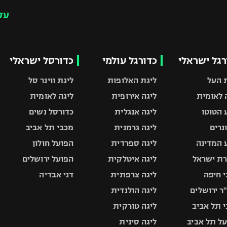
עק
רגל ישראלי
כדורגל עולמי
כדורסל ישראלי
 העל
ליגת האלופות
ליגת ווינר סל
 לאומית
ליגה אירופית
ליגה לאומית
 הטוטו
ליגה אנגלית
כדורסל נשים
ונרים
ליגה גרמנית
מכבי תל אביב
 המדינה
ליגה ספרדית
הפועל חולון
ת ישראל
ליגה איטלקית
הפועל ירושלים
 חיפה
ליגה צרפתית
דני אבדיה
ר ירושלים
ליגה הולנדית
 תל אביב
ליגה טורקית
ל תל אביב
ליגה סינית