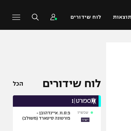
וצאות
לוח שידורים
כדורסל עולמי
ענפים נוספים
NBA
טניס
יורוליג
כדוריד
יורוקאפ
כדורעף
לוח שידורים
הכל
שחייה
ג'ודו
אגרוף
עכשיו
פ.ס.וו. איינדהובן -
ספורט אולימפי
פורטונה סיטארד (משולב)
ישיר
UFC