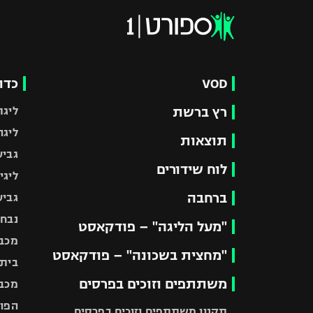
VOD
כדו
רץ ברשת
ליגת
ליגה
תוצאות
גביע
לוח שידורים
ליגי
ברחבה
גביע
נבחר
"מעל הליגה" – פודקאסט
מכבי
"מחצית בשכונה" – פודקאסט
בית"
משתתפים וזוכים בפרסים
מכבי
הפוע
תקנון משתתפים וזוכים בפרסים