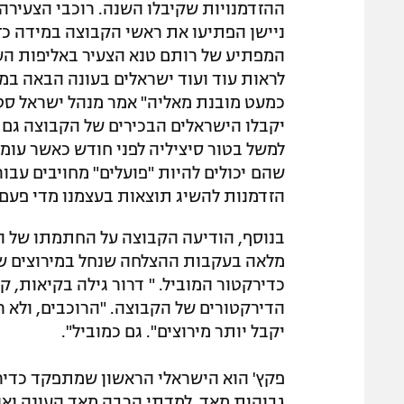
ההזדמנויות שקיבלו השנה. רוכבי הצעירה
ניישן הפתיעו את ראשי הקבוצה במידה כז
המפתיע של רותם טנא הצעיר באליפות העו
לראות עוד ועוד ישראלים בעונה הבאה במ
כמעט מובנת מאליה" אמר מנהל ישראל סט
יקבלו הישראלים הבכירים של הקבוצה גם 
למשל בטור סיציליה לפני חודש כאשר עומר
שהם יכולים להיות "פועלים" מחויבים עבור
הזדמנות להשיג תוצאות בעצמנו מדי פעם"
בנוסף, הודיעה הקבוצה על החתמתו של הי
מלאה בעקבות ההצלחה שנחל במירוצים שב
כדירקטור המוביל. " דרור גילה בקיאות, קו
הדירקטורים של הקבוצה. "הרוכבים, ולא 
יקבל יותר מירוצים". גם כמוביל".
פקץ' הוא הישראלי הראשון שמתפקד כדירק
גבוהות מאד. למדתי הרבה מאד העונה וא