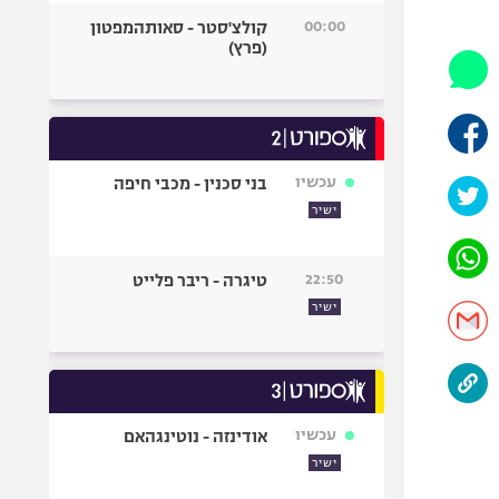
היאבקות WWE
00:00
קולצ'סטר - סאותהמפטון
אופניים
(פרץ)
ספורט מוטורי
כדורמים
פוטבול אמריקאי NFL
בייסבול MLB
עכשיו
בני סכנין - מכבי חיפה
ספורט אתגרי
ישיר
ואקסטרים
אומנויות לחימה
22:50
טיגרה - ריבר פלייט
גיימינג E-Sports
ישיר
עכשיו
אודינזה - נוטינגהאם
ישיר