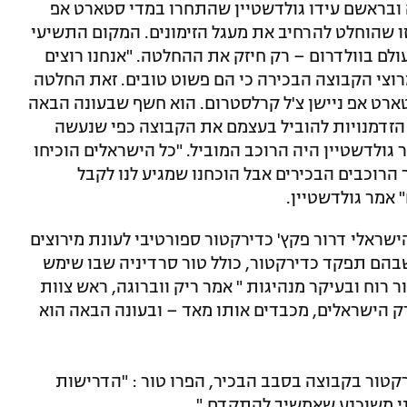
 ובראשם עידו גולדשטיין שהתחרו במדי סטארט אפ
ו שהוחלט להרחיב את מעגל הזימונים. המקום התשיעי
לם בוולדרום – רק חיזק את ההחלטה. "אנחנו רוצים
רוצי הקבוצה הבכירה כי הם פשוט טובים. זאת החלטה
ארט אפ ניישן צ'ל קרלסטרום. הוא חשף שבעונה הבאה
הזדמנויות להוביל בעצמם את הקבוצה כפי שנעשה
 גולדשטיין היה הרוכב המוביל. "כל הישראלים הוכיחו
 הרוכבים הבכירים אבל הוכחנו שמגיע לנו לקבל
 אמר גולדשטיין.
שראלי דרור פקץ' כדירקטור ספורטיבי לעונת מירוצים
הם תפקד כדירקטור, כולל טור סרדיניה שבו שימש
ר רוח ובעיקר מנהיגות " אמר ריק ווברוגה, ראש צוות
רק הישראלים, מכבדים אותו מאד – ובעונה הבאה הוא
טור בקבוצה בסבב הבכיר, הפרו טור : "הדרישות
ני משוכנע שאמשיך להתקדם."