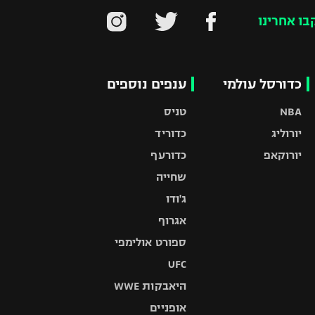
בו אחרינו
כדורסל עולמי
ענפים נוספים
NBA
טניס
יורוליג
כדוריד
יורוקאפ
כדורעף
שחייה
ג'ודו
אגרוף
ספורט אולימפי
UFC
היאבקות WWE
אופניים