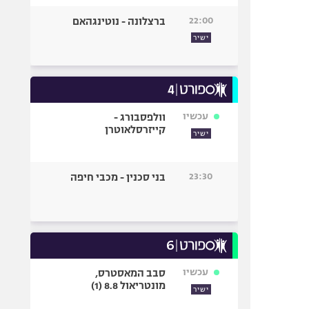
22:00
ברצלונה - נוטינגהאם
ישיר
עכשיו
וולפסבורג -
קייזרסלאוטרן
ישיר
23:30
בני סכנין - מכבי חיפה
עכשיו
סבב המאסטרס,
מונטריאול 8.8 (1)
ישיר