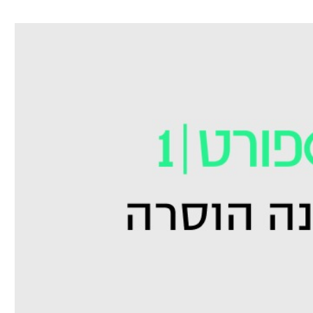
ל אביב
ליגה טורקית
תל אביב
ליגה סינית
חיפה
ליגה ברזילאית
באר שבע
ליגות נוספות
תניה
דה