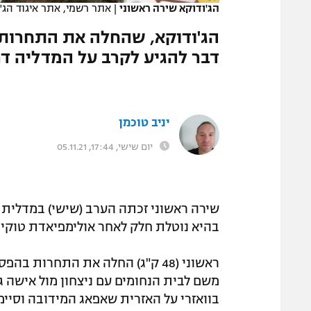
הג'ודוקא שירה ראשוני
|
אתר רשמי, אתר איגוד הג'ו
המגזין
הג'ודוקא, שהחלה את התחרות 
דבר להגיע לקרב על המדליה דרך
יניב טוכמן
יום שישי, 17:44, 05.11.21
בהיא נוטלת חלק לאחר אולימפיאדת טוקיו 2020 והיא מסיימת אותה על הפודיום עם מדלי
ראשוני (48 ק"ג) החלה את התחרות
משם לבית הנחומים עם ניצחון מול אישה ג
בוואזרי על האזרית שאפאג המידובה וסיי