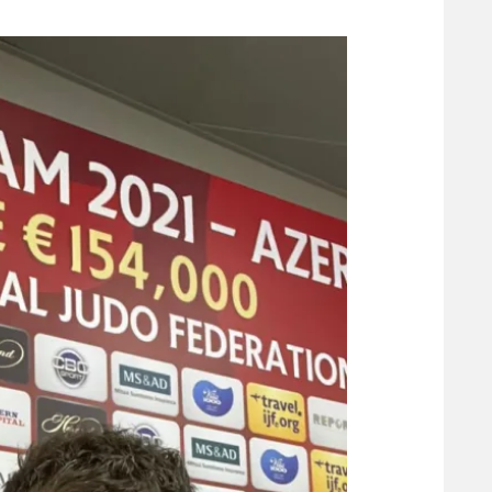
משתתפים וזוכים בפרסים
מכבי ת
הפועל 
תקנון משתתפים וזוכים בפרסים
הפועל 
תקנון עבור פעילות אלקטרה
הפועל 
תקנון עבור פעילות ספורט 1 – "מרלן"
מכבי נ
טניס
בני יהו
גיימינג E-Sports
תנאי שימוש
מדיניות פרטיות
תקנון פעילות ספורט 1
רשיון להקרנה פומבית לבית עסק
הצטרפות לחבילת הערוצים
לוח דרושים – ג'ובנט
תגיות