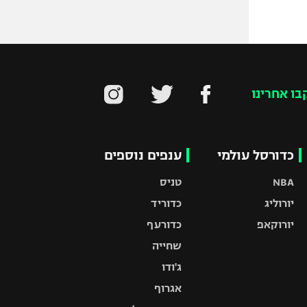
בו אחרינו
כדורסל עולמי
ענפים נוספים
NBA
טניס
יורוליג
כדוריד
יורוקאפ
כדורעף
שחייה
ג'ודו
אגרוף