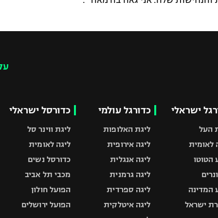
 והנחישות שלה. אני גאה בה מאוד".
עק
רגל ישראלי
כדורגל עולמי
כדורסל ישראלי
 העל
ליגת האלופות
ליגת ווינר סל
 לאומית
ליגה אירופית
ליגה לאומית
 הטוטו
ליגה אנגלית
כדורסל נשים
ונרים
ליגה גרמנית
מכבי תל אביב
 המדינה
ליגה ספרדית
הפועל חולון
ת ישראל
ליגה איטלקית
הפועל ירושלים