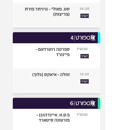
14:20
סט. פאולי - גרויתר פורת
(פריצות)
ישיר
עכשיו
ספרטה רוטרדאם -
פיינורד
ישיר
15:25
זוולה - איאקס (גלוך)
ישיר
עכשיו
פ.ס.וו. איינדהובן -
פורטונה סיטארד