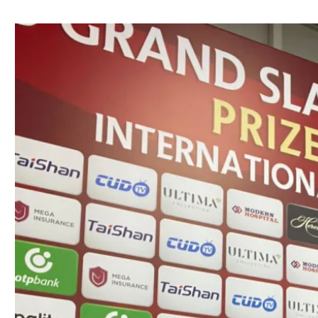
ל אביב
ליגה טורקית
תל אביב
ליגה סינית
חיפה
ליגה ברזילאית
באר שבע
ליגות נוספות
תניה
דה