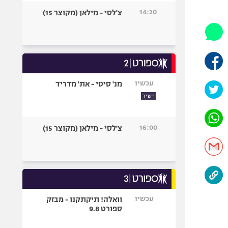
היאבקות WWE
14:20
צ'לסי - מילאן (מקוצר 15)
אופניים
ספורט מוטורי
כדורמים
פוטבול אמריקאי NFL
בייסבול MLB
עכשיו
מנ' סיטי - את' מדריד
ספורט אתגרי
ישיר
ואקסטרים
אומנויות לחימה
16:00
צ'לסי - מילאן (מקוצר 15)
גיימינג E-Sports
עכשיו
וואלה! תיקתקנו - מבזק
ספורט 9.8