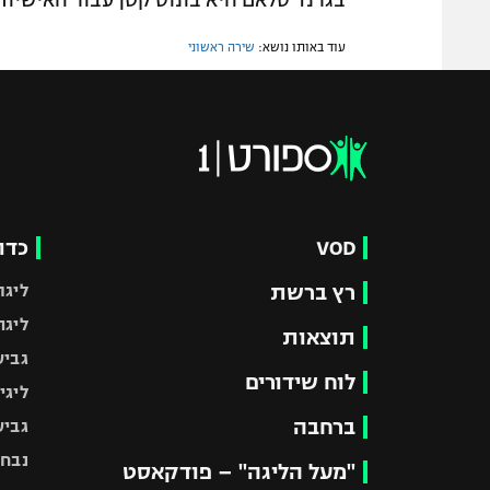
בגרנד סלאם היא בונוס קטן עבור האישיות
עוד באותו נושא:
שירה ראשוני
VOD
כדו
רץ ברשת
ליגת
ליגה
תוצאות
גביע
לוח שידורים
ליגי
ברחבה
גביע
נבחר
"מעל הליגה" – פודקאסט