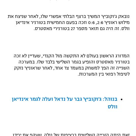
"מחצית בשכונה" – פודקאסט
אופניים
נובאק ג'וקוביץ' המשיך ברצף הבלתי אפשרי שלו, לאחר שניצח את
מילוש ראוניץ' 2:6, 0:6 וזכה בפעם החמישית בטורניר אינדיאן
ספורט מוטורי
משתתפים וזוכים בפרסים
וולס. זה היה גם תואר מספר 27 בטורנירי מאסטרס.
כדורמים
תקנון משתתפים וזוכים בפרסים
טניס
המדורג הראשון בעולם לא התקשה מול הקנדי, שעדיין לא זכה
פוטבול אמריקאי NFL
תקנון עבור פעילות אלקטרה
בטורניר מאסטרס והופיע בגמר השלישי בלבד שלו. במערכה
השנייה זה הפך למשחק במעמד צד אחד, לאחר שראוניץ' נזקק
גיימינג E-Sports
בייסבול MLB
לטיפול רפואי בין המערכות.
תקנון עבור פעילות ספורט 1 – "מרלן"
ספורט אתגרי ואקסטרים
תנאי שימוש
בנוהל: ג'וקוביץ' גבר על נדאל ועלה לגמר אינדיאן
אומנויות לחימה
וולס
מדיניות פרטיות
גיימינג E-Sports
תקנון פעילות ספורט 1
זאת היתה הזכייה השלישית ברציפות של נולה, שעקף את יריבו