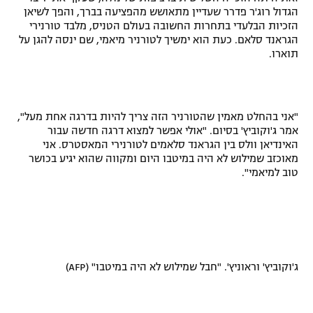
הגדול רוג'ר פדרר שעדיין מתאושש מהפציעה בברך, והפך לשיאן
רשיון להקרנה פומבית לבית עסק
הזכיות הבלעדי בתחרות החשובה בעולם הטניס, מלבד טורנירי
הגראנד סלאם. כעת הוא ימשיך לטורניר מיאמי, שם ינסה להגן על
הצטרפות לחבילת הערוצים
תוארו.
לוח דרושים – ג'ובנט
"אני בהחלט מאמין שהטורניר הזה צריך להיות בדרגה אחת מעל",
תגיות
אמר ג'וקוביץ' בסיום. "אולי אפשר למצוא דרגה חדשה עבור
האינדיאן וולס בין הגראנד סלאמים לטורנירי המאסטרס. אני
המגזין
מאוכזב שמילוש לא היה במיטבו היום ומקווה שהוא יגיע בכושר
טוב למיאמי".
ג'וקוביץ' וראוניץ'. "חבל שמילוש לא היה במיטבו" (
AFP
)