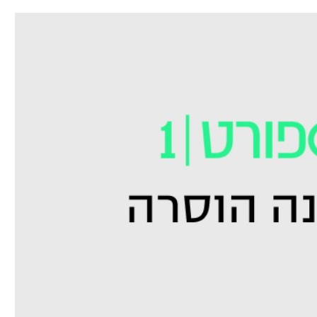
תל אביב
ליגה סינית
חיפה
ליגה ברזילאית
באר שבע
ליגות נוספות
תניה
דה