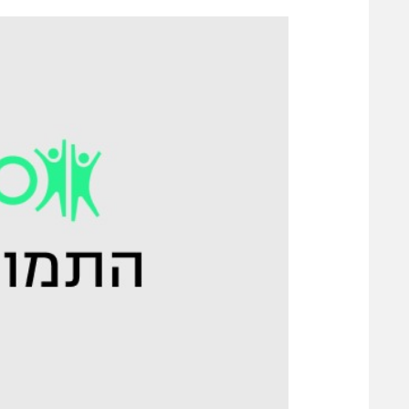
הפועל 
תקנון משתתפים וזוכים בפרסים
הפועל 
תקנון עבור פעילות אלקטרה
הפועל 
תקנון עבור פעילות ספורט 1 – "מרלן"
מכבי נ
טניס
בני יהו
גיימינג E-Sports
תנאי שימוש
מדיניות פרטיות
תקנון פעילות ספורט 1
רשיון להקרנה פומבית לבית עסק
הצטרפות לחבילת הערוצים
לוח דרושים – ג'ובנט
תגיות
המגזין