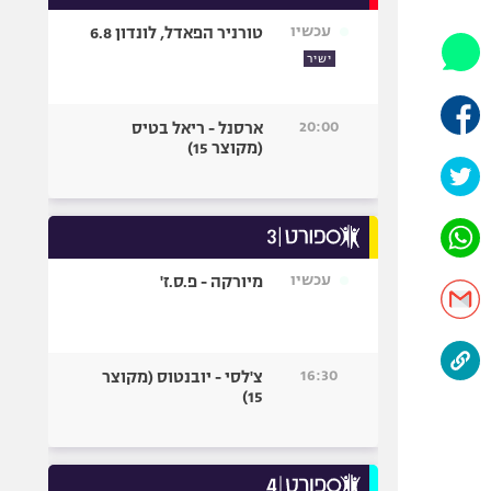
אופניים
עכשיו
טורניר הפאדל, לונדון 6.8
ספורט מוטורי
ישיר
כדורמים
פוטבול אמריקאי NFL
20:00
ארסנל - ריאל בטיס
(מקוצר 15)
בייסבול MLB
ספורט אתגרי
ואקסטרים
אומנויות לחימה
גיימינג E-Sports
עכשיו
מיורקה - פ.ס.ז'
16:30
צ'לסי - יובנטוס (מקוצר
15)