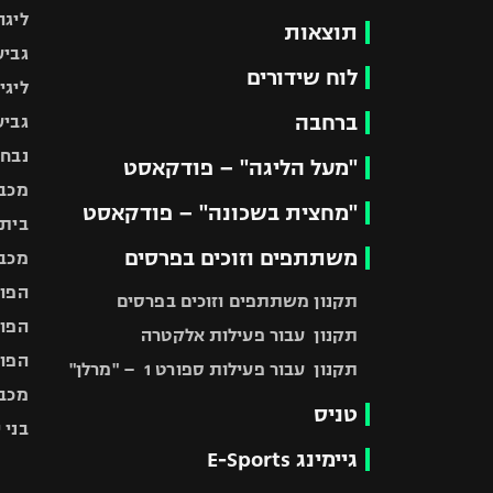
ליגה
תוצאות
גביע
לוח שידורים
ליגי
ברחבה
גביע
נבחר
"מעל הליגה" – פודקאסט
מכבי
"מחצית בשכונה" – פודקאסט
בית"
משתתפים וזוכים בפרסים
מכבי
הפוע
תקנון משתתפים וזוכים בפרסים
הפוע
תקנון עבור פעילות אלקטרה
הפוע
תקנון עבור פעילות ספורט 1 – "מרלן"
מכבי
טניס
בני 
גיימינג E-Sports