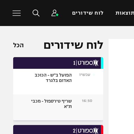
וצאות
לוח שידורים
לוח שידורים
כדורסל עולמי
ענפים נוספים
הכל
NBA
טניס
יורוליג
כדוריד
יורוקאפ
כדורעף
עכשיו
הפועל ב"ש - הכוכב
האדום בלגרד
שחייה
ג'ודו
16:50
שריף טירספול - מכבי
אגרוף
ת"א
ספורט אולימפי
UFC
היאבקות WWE