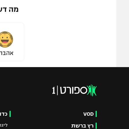
מה דע
אהבת
VOD
כדו
רץ ברשת
ליגת