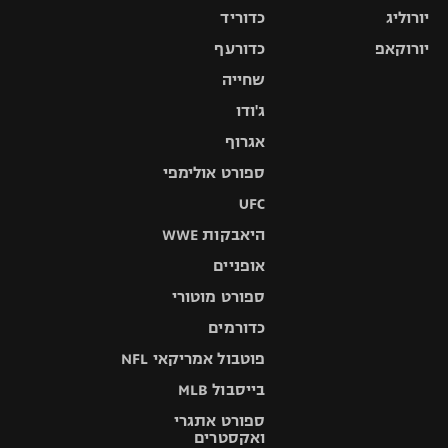
יורוליג
כדוריד
יורוקאפ
כדורעף
שחייה
ג'ודו
אגרוף
ספורט אולימפי
UFC
היאבקות WWE
אופניים
ספורט מוטורי
כדורמים
פוטבול אמריקאי NFL
בייסבול MLB
ספורט אתגרי
ואקסטרים