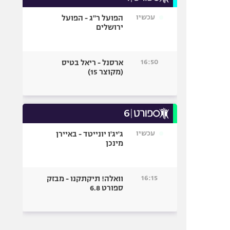
עכשיו
הפועל ר"ג - הפועל
ירושלים
16:50
ארסנל - ריאל בטיס
(מקוצר 15)
עכשיו
ג'יג'ו יונייטד - באיירן
מינכן
16:15
וואלה! תיקתקנו - מבזק
ספורט 6.8