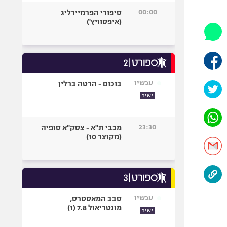
היאבקות WWE
00:00
סיפורי הפרמיירליג
אופניים
(איפסוויץ')
ספורט מוטורי
כדורמים
פוטבול אמריקאי NFL
בייסבול MLB
עכשיו
בוכום - הרטה ברלין
ספורט אתגרי
ישיר
ואקסטרים
אומנויות לחימה
23:30
מכבי ת"א - צסק"א סופיה
גיימינג E-Sports
(מקוצר 10)
עכשיו
סבב המאסטרס,
מונטריאול 7.8 (1)
ישיר