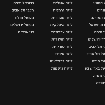
 הטוטו
ליגה אנגלית
כדורסל נשים
ונרים
ליגה גרמנית
מכבי תל אביב
 המדינה
ליגה ספרדית
הפועל חולון
ת ישראל
ליגה איטלקית
הפועל ירושלים
 חיפה
ליגה צרפתית
דני אבדיה
ר ירושלים
ליגה הולנדית
 תל אביב
ליגה טורקית
ל תל אביב
ליגה סינית
ל חיפה
ליגה ברזילאית
ל באר שבע
ליגות נוספות
 נתניה
יהודה