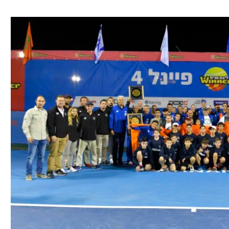
ל אביב
ליגה טורקית
תל אביב
ליגה סינית
חיפה
ליגה ברזילאית
באר שבע
ליגות נוספות
תניה
דה