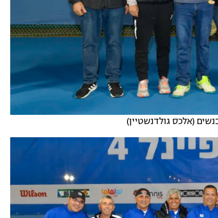
שים (אלכס גולדנשטיין)