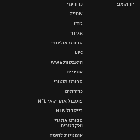
יורוקאפ
כדורעף
שחייה
ג'ודו
אגרוף
ספורט אולימפי
UFC
היאבקות WWE
אופניים
ספורט מוטורי
כדורמים
פוטבול אמריקאי NFL
בייסבול MLB
ספורט אתגרי
ואקסטרים
אומנויות לחימה