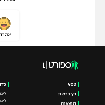
אהבת
VOD
כדו
רץ ברשת
ליגת
ליגה
תוצאות