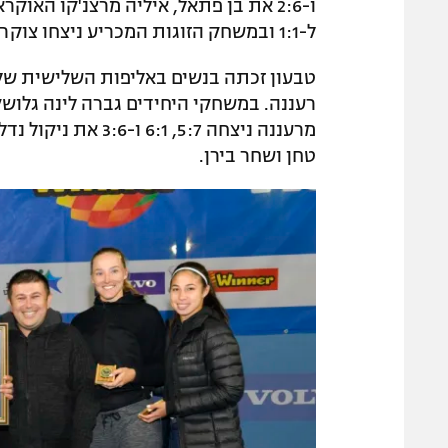
ל-1:1 ובמשחק הזוגות המכריע ניצחו צוקרמן וקובלט את מרצ'נקו ואיגור סמילנסקי 4:6 ו-5:7.
טחן ושחר בירן.