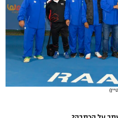
ין)
תך על הכתבה?