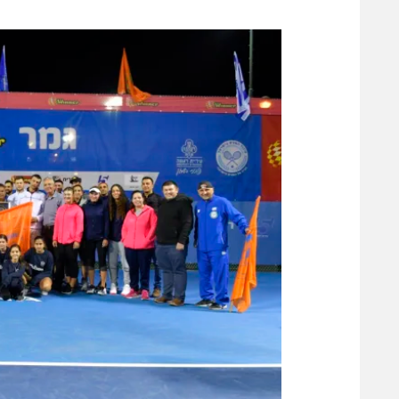
משתתפים וזוכים בפרסים
מכבי ת
הפועל 
תקנון משתתפים וזוכים בפרסים
הפועל 
תקנון עבור פעילות אלקטרה
הפועל 
תקנון עבור פעילות ספורט 1 – "מרלן"
מכבי נ
טניס
בני יהו
גיימינג E-Sports
תנאי שימוש
מדיניות פרטיות
תקנון פעילות ספורט 1
רשיון להקרנה פומבית לבית עסק
הצטרפות לחבילת הערוצים
לוח דרושים – ג'ובנט
תגיות