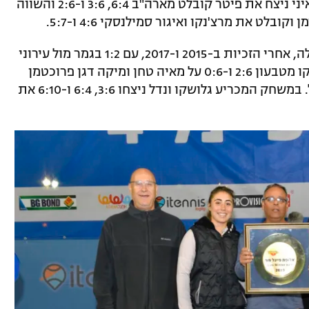
ו-2:6 את בן פתאל, איליה מרצנ'קו האוקראיני ניצח את פיטר קובלט מארה"ב 6:4, 3:6 ו-2:6 והשווה
טבעון זכתה בנשים באליפות השלישית שלה, אחרי הזכיות ב-2015 ו-2017, עם 1:2 בגמר מול עירוני
רעננה. במשחקי היחידים גברה לינה גלושקו מטבעון 2:6 ו-0:6 על מאיה טחן ומיקה דגן פרוכטמן
מרעננה ניצחה 5:7, 6:1 ו-3:6 את ניקול נדל. במשחק המכריע גלושקו ונדל ניצחו 3:6, 6:4 ו-6:10 את