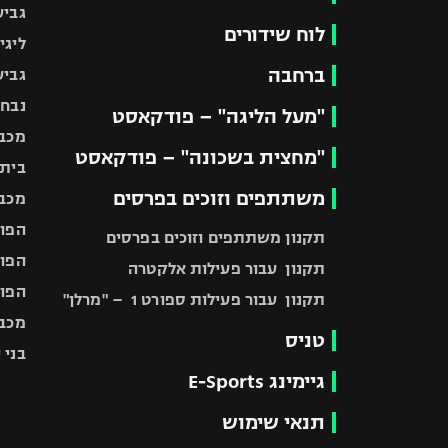
גביע
לוח שידורים
ליגי
ברחבה
גביע
נבחר
"מעל הליגה" – פודקאסט
מכבי
"מחצית בשכונה" – פודקאסט
בית"
משתתפים וזוכים בפרסים
מכבי
הפוע
תקנון משתתפים וזוכים בפרסים
הפוע
תקנון עבור פעילות אלקטרה
הפוע
תקנון עבור פעילות ספורט 1 – "מרלן"
מכבי
טניס
בני 
גיימינג E-Sports
תנאי שימוש