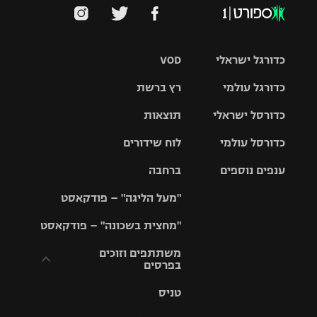
כדורגל ישראלי
VOD
כדורגל עולמי
רץ ברשת
ליגת העל
כדורסל ישראלי
תוצאות
ליגת
ליגה לאומית
האלופות
כדורסל עולמי
לוח שידורים
ליגת ווינר
סל
גביע הטוטו
ענפים נוספים
ברחבה
ליגה
NBA
אירופית
"מעל הליגה" – פודקאסט
ליגה לאומית
ליגיונרים
טניס
יורוליג
ליגה אנגלית
"מחצית בשכונה" – פודקאסט
כדורסל נשים
גביע המדינה
כדוריד
יורוקאפ
ליגה גרמנית
משתתפים וזוכים
בפרסים
מכבי תל
נבחרת
כדורעף
אביב
ישראל
ליגה
טניס
ספרדית
תקנון משתתפים
שחייה
הפועל חולון
מכבי חיפה
וזוכים בפרסים