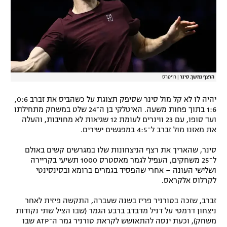
הרצף נמשך. סינר
|
רויטרס
יהיה לו לא קל מול סינר שסיפק תצוגת על כשהביס את זברב 0:6,
1:6 בתוך פחות משעה. האיטלקי בן ה־24 שלט במשחק מתחילתו
ועד סופו, עם 23 ווינרים לעומת 12 שגיאות לא מחויבות, והעלה
את מאזנו מול זברב ל־4:5 במפגשים ישירים.
סינר, שהאריך את רצף הניצחונות שלו במגרשים קשים באולם
ל־25 משחקים, העפיל לגמר מאסטרס 1000 תשיעי בקריירה
ושלישי העונה – אחרי שהפסיד בגמרים ברומא ובסינסינטי
לקרלוס אלקראס.
זברב, שזכה בטורניר פריז בשנה שעברה, התקשה פיזית לאחר
ניצחון דרמטי על דניל מדבדב ברבע הגמר (שבו הציל שתי נקודות
משחק), וכעת ינסה להתאושש לקראת טורניר גמר ה־ATP שבו