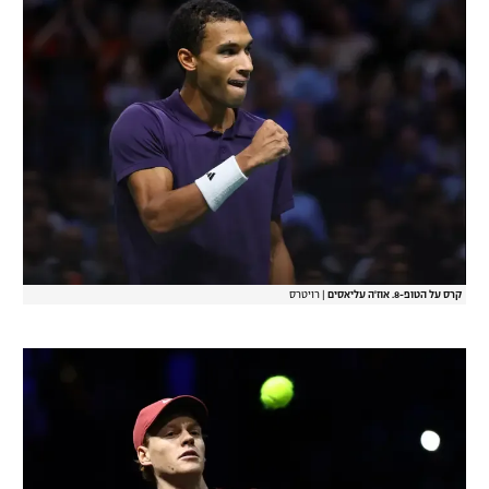
רשיון להקרנה פומבית לבית עסק
הצטרפות לחבילת הערוצים
לוח דרושים – ג'ובנט
תגיות
המגזין
קרס על הטופ-8. אוז'ה עליאסים
|
רויטרס