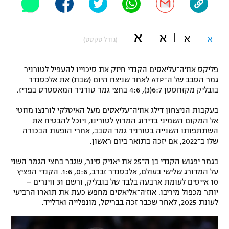
"מחצית בשכונה" – פודקאסט
אופניים
א
א
א
א
(גודל טקסט)
ספורט מוטורי
משתתפים וזוכים בפרסים
פליקס אוז'ה־עליאסים הקנדי חיזק את סיכוייו להעפיל לטורניר
כדורמים
תקנון משתתפים וזוכים בפרסים
גמר הסבב של ה־ATP לאחר שניצח היום (שבת) את אלכסנדר
טניס
בובליק מקזחסטן 6:7(3), 4:6 בחצי גמר טורניר המאסטרס בפריז.
פוטבול אמריקאי NFL
תקנון עבור פעילות אלקטרה
בעקבות הניצחון דילג אוז'ה־עליאסים מעל האיטלקי לורנצו מוזטי
גיימינג E-Sports
בייסבול MLB
אל המקום השמיני בדירוג המרוץ לטורינו, ויוכל להבטיח את
תקנון עבור פעילות ספורט 1 – "מרלן"
השתתפותו השנייה בטורניר גמר הסבב, אחרי הופעת הבכורה
שלו ב־2022, אם יזכה בתואר ביום ראשון.
ספורט אתגרי ואקסטרים
תנאי שימוש
בגמר יפגוש הקנדי בן ה־25 את יאניק סינר, שגבר בחצי הגמר השני
אומנויות לחימה
על המדורג שלישי בעולם, אלכסנדר זברב, 0:6, 1:6. הקנדי הפציץ
10 אייסים לעומת ארבעה בלבד של בובליק, ורשם 31 ווינרים –
מדיניות פרטיות
יותר מכפול מיריבו. אוז'ה־אליאסים מחפש כעת את תוארו הרביעי
גיימינג E-Sports
לעונת 2025, לאחר שכבר זכה בבריסל, מונפלייה ואדלייד.
תקנון פעילות ספורט 1