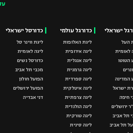
עק
רגל ישראלי
כדורגל עולמי
כדורסל ישראלי
 העל
ליגת האלופות
ליגת ווינר סל
 לאומית
ליגה אירופית
ליגה לאומית
 הטוטו
ליגה אנגלית
כדורסל נשים
ונרים
ליגה גרמנית
מכבי תל אביב
 המדינה
ליגה ספרדית
הפועל חולון
ת ישראל
ליגה איטלקית
הפועל ירושלים
 חיפה
ליגה צרפתית
דני אבדיה
ר ירושלים
ליגה הולנדית
 תל אביב
ליגה טורקית
ל תל אביב
ליגה סינית