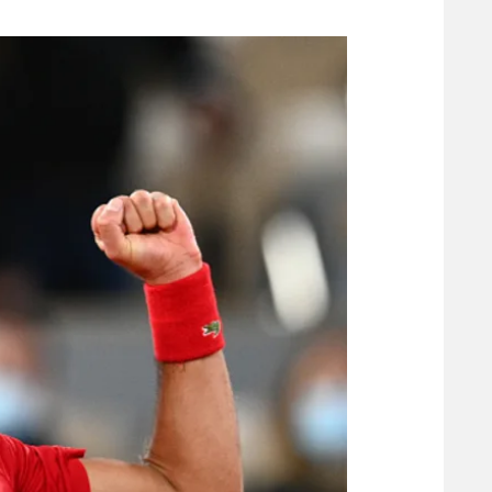
משתתפים וזוכים בפרסים
מכבי ת
הפועל 
תקנון משתתפים וזוכים בפרסים
הפועל 
תקנון עבור פעילות אלקטרה
הפועל 
תקנון עבור פעילות ספורט 1 – "מרלן"
מכבי נ
טניס
בני יהו
גיימינג E-Sports
תנאי שימוש
מדיניות פרטיות
תקנון פעילות ספורט 1
רשיון להקרנה פומבית לבית עסק
הצטרפות לחבילת הערוצים
לוח דרושים – ג'ובנט
תגיות