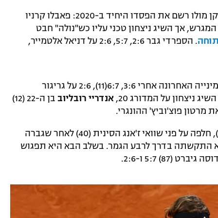
ג'וקוביץ' יפגוש מחר ברבע הגמר את השחקן מולו רשם את הפסדו היחיד ב-2020: פאבלו קרניו
המגרש, אך השיג ניצחון טכני עליו כש"נולה" חבט
תוחה
. הספרדי גבר 2:6, 5:7, 2:6 על דניאל אלטמייר,
טיפס לשמינייה האחרונה אחרי 3:6, 6:7(11), 2:6 על גריגור
אנדריי רובליוב
בן ה-22 (12)
הצ'כית (11), חלפה על פני שוואי ז'אנג הסינית (40) לאחר שגברה
בשתי מערכות עם 6:2 קליל ו-4:6 ולא התקשתה בדרך לרבע הגמר. בשלב הבא היא תפגוש