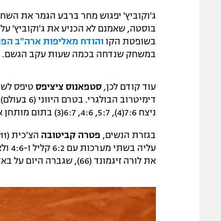
בוסטה, שאמנם לא הכניע את ג'וקוביץ' על 
בשופטת הקו
והודח מאליפות ארה"ב הפ
במשחק שנדחה בכמה שעות עקב הגשם.
עוד קודם לכן,
סטפאנוס ציציפס
דימיטרוב הבולגרי. בטרם היווני (6 בעולם) השיג ניצחון על המדורג 20,
ניצח 7:6(4), 5:7, 4:6, 6:7(3) בתום מותחן את מרטון פוצ'וביץ' ההונגרי.
בגזרת הנשים,
פטרה קביטובה
עליה 
את לורה זיגמונד (66), שגברה היום על באדוסה גיברט (87) 5:7 ו-2:6.