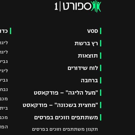
VOD
כדו
רץ ברשת
ליגת
ליגה
תוצאות
גביע
לוח שידורים
ליגי
ברחבה
גביע
נבחר
"מעל הליגה" – פודקאסט
מכבי
"מחצית בשכונה" – פודקאסט
בית"
משתתפים וזוכים בפרסים
מכבי
הפוע
תקנון משתתפים וזוכים בפרסים