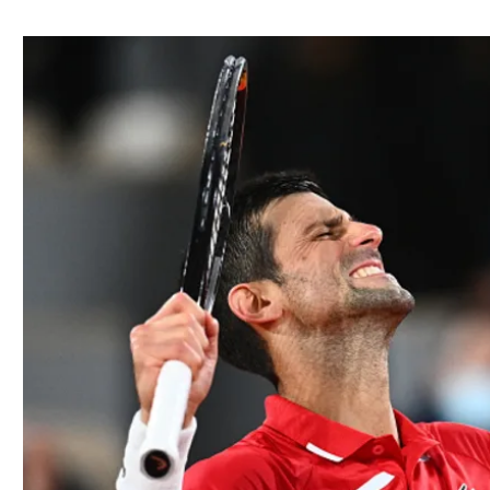
ל אביב
ליגה טורקית
תל אביב
ליגה סינית
חיפה
ליגה ברזילאית
באר שבע
ליגות נוספות
תניה
דה