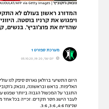
נובאק ג'וקוביץ'
|
UJOULAT/AFP via Getty Images
המגזין
המדורג ראשון בעולם לא התקש
ויפגוש את קרניו בוסטה. היווני
שהדיח את פוצ'וביץ'. בנשים, 
מערכת ספורט 1
יום שני, 19:20, 05.10.20
היום התשיעי ברולאן גארוס סיפק לנו עול
האליפות. בראש ובראשונה, נובאק ג'וקובי
התגבר על המכשול הגבוה ביותר שפגש עד
לעבר הישג חסר תקדים: זכייה בכל אחד מט
שניצח 4:6, 3:6, 3:6.