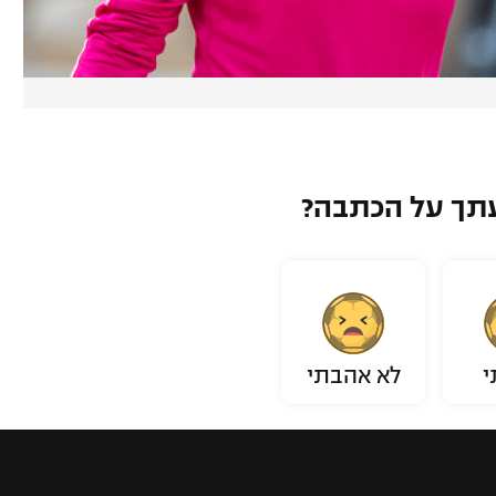
תך על הכתבה?
י
לא אהבתי