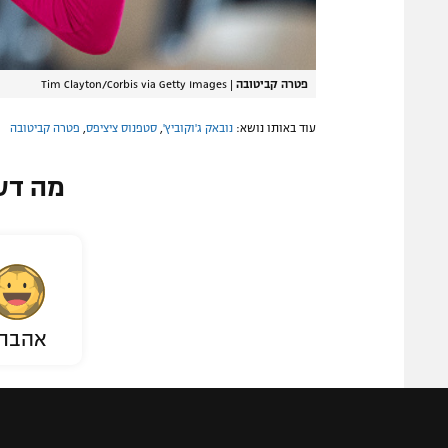
פטרה קביטובה
|
Tim Clayton/Corbis via Getty Images
עוד באותו נושא:
נובאק ג'וקוביץ'
,
סטפנוס ציציפס
,
פטרה קביטובה
מה דע
אהבת