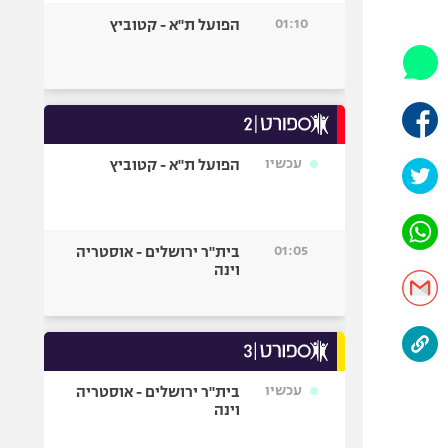
היאבקות WWE
01:10
הפועל ת"א - קטוביץ
אופניים
ספורט מוטורי
כדורמים
פוטבול אמריקאי NFL
בייסבול MLB
עכשיו
הפועל ת"א - קטוביץ
ספורט אתגרי
ואקסטרים
אומנויות לחימה
01:05
בית"ר ירושלים - אוסטריה
גיימינג E-Sports
וינה
עכשיו
בית"ר ירושלים - אוסטריה
וינה