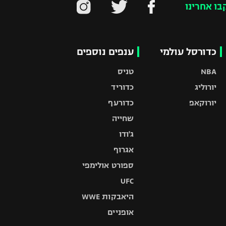
בו אחרינו
כדורסל עולמי
ענפים נוספים
NBA
טניס
יורוליג
כדוריד
יורוקאפ
כדורעף
שחייה
ג'ודו
אגרוף
ספורט אולימפי
UFC
היאבקות WWE
אופניים