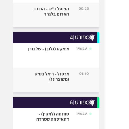
00:20
הפועל ב"ש - הכוכב
האדום בלגרד
עכשיו
איאקס (גלוך) - שלבורן
01:10
ארסנל - ריאל בטיס
(מקוצר 15)
עכשיו
טוונטה (למקין) -
דונאיסקה סטרדה