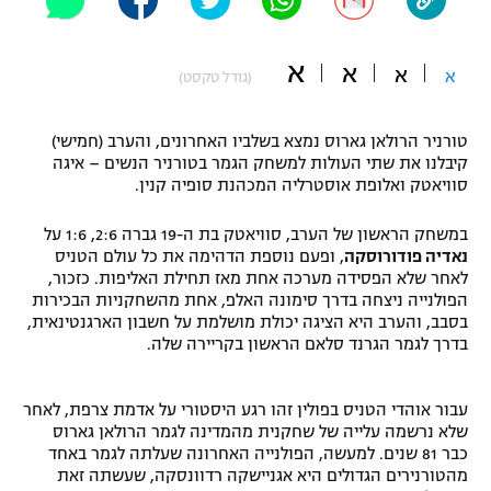
"מחצית בשכונה" – פודקאסט
אופניים
א
א
א
א
(גודל טקסט)
ספורט מוטורי
משתתפים וזוכים בפרסים
טורניר הרולאן גארוס נמצא בשלביו האחרונים, והערב (חמישי)
כדורמים
קיבלנו את שתי העולות למשחק הגמר בטורניר הנשים – איגה
תקנון משתתפים וזוכים בפרסים
טניס
סוויאטק ואלופת אוסטרליה המכהנת סופיה קנין.
פוטבול אמריקאי NFL
תקנון עבור פעילות אלקטרה
במשחק הראשון של הערב, סוויאטק בת ה-19 גברה 2:6, 1:6 על
גיימינג E-Sports
בייסבול MLB
נאדיה פודורוסקה
, ופעם נוספת הדהימה את כל עולם הטניס
תקנון עבור פעילות ספורט 1 – "מרלן"
לאחר שלא הפסידה מערכה אחת מאז תחילת האליפות. כזכור,
הפולנייה ניצחה בדרך סימונה האלפ, אחת מהשחקניות הבכירות
ספורט אתגרי ואקסטרים
בסבב, והערב היא הציגה יכולת מושלמת על חשבון הארגנטינאית,
תנאי שימוש
בדרך לגמר הגרנד סלאם הראשון בקריירה שלה.
אומנויות לחימה
מדיניות פרטיות
עבור אוהדי הטניס בפולין זהו רגע היסטורי על אדמת צרפת, לאחר
גיימינג E-Sports
שלא נרשמה עלייה של שחקנית מהמדינה לגמר הרולאן גארוס
כבר 81 שנים. למעשה, הפולנייה האחרונה שעלתה לגמר באחד
תקנון פעילות ספורט 1
מהטורנירים הגדולים היא אגניישקה רדוונסקה, שעשתה זאת