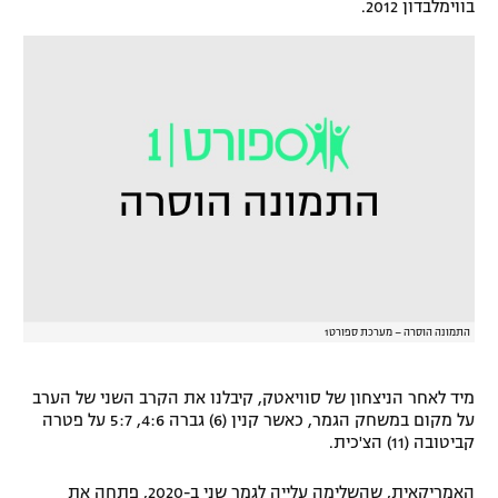
בווימלבדון 2012.
רשיון להקרנה פומבית לבית עסק
הצטרפות לחבילת הערוצים
לוח דרושים – ג'ובנט
תגיות
המגזין
התמונה הוסרה – מערכת ספורט1
מיד לאחר הניצחון של סוויאטק, קיבלנו את הקרב השני של הערב
על מקום במשחק הגמר, כאשר קנין (6) גברה 4:6, 5:7 על פטרה
קביטובה (11) הצ'כית.
האמריקאית, שהשלימה עלייה לגמר שני ב-2020, פתחה את