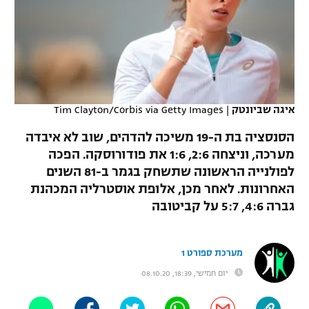
כדורסל נשים
נבחרת ישראל
יורוליג
ליגה ספרדית
טניס
VOD
מכבי תל אביב
מכבי חיפה
יורוקאפ
ליגה איטלקית
כדוריד
הפועל חולון
בית"ר ירושלים
רץ ברשת
ליגה צרפתית
כדורעף
איגה שביונטק
|
Tim Clayton/Corbis via Getty Images
הפועל ירושלים
מכבי תל אביב
ליגה הולנדית
הסנסציה בת ה-19 משיכה להדהים, שוב לא איבדה
שחייה
תוצאות
דני אבדיה
הפועל תל אביב
מערכה, וניצחה 2:6, 1:6 את פודורוסקה. הפכה
ליגה טורקית
לפולנייה הראשונה שתשחק בגמר ב-81 השנים
ג'ודו
הפועל חיפה
לוח שידורים
האחרונות. לאחר מכן, אלופת אוסטרליה המכהנת
ליגה סינית
גברה 4:6, 5:7 על קביטובה
אגרוף
הפועל באר שבע
ליגה ברזילאית
ברחבה
ספורט אולימפי
מכבי נתניה
מערכת ספורט 1
ליגות נוספות
UFC
יום חמישי, 18:39, 08.10.20
"מעל הליגה" – פודקאסט
בני יהודה
היאבקות WWE