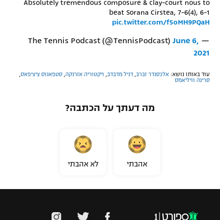
Absolutely tremendous composure & clay-court nous to
beat Sorana Cirstea, 7-6(4), 6-1
pic.twitter.com/f5oMH9PQaH
June 6,
— The Tennis Podcast (@TennisPodcast)
2021
עוד באותו נושא:
אלכסנדר זברב
,
דניל מדבדב
,
ויקטוריה אזרנקה
,
סטפאנוס ציציפאס
,
סרינה וויליאמס
מה דעתך על הכתבה?
אהבתי
לא אהבתי