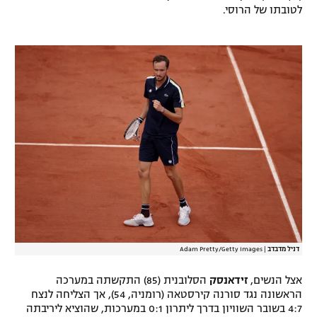
לטובתו של הרוסי.
רשיון להקרנה פומבית לבית עסק
הצטרפות לחבילת הערוצים
לוח דרושים – ג'ובנט
תגיות
המגזין
דניל מדבדב
|
Adam Pretty/Getty Images
אצל הנשים,
זידאנסק
הסלובנית (85) התקשתה במערכה
הראשונה נגד סורנה קירסטאה (רומניה, 54), אך הצליחה לנצח
4:7 בשובר השוויון בדרך ליתרון 0:1 במערכות, שהוציא ליריבתה