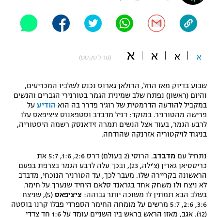
"מחצית בשכונה" – פודקאסט
אופניים
ספורט מוטורי
משתתפים וזוכים בפרסים
א
א
א
א
(גודל טקסט)
כדורמים
תקנון משתתפים וזוכים בפרסים
טניס
שבוע בדיוק מאז החל, הרולאן גארוס נכנס לשלביו המכריעים,
פוטבול אמריקאי NFL
והיום (ראשון) נפתח שלב שמינית הגמר בטורנירי הגברים והנשים
תקנון עבור פעילות אלקטרה
במקביל להודעה הדרמטית של רוג'ר פדרר בה הוא
הודיע
על
גיימינג E-Sports
בייסבול MLB
פרישה מהטורניר. במוקד: דניל מדבדב וסטפאנוס ציציפאס עלו
תקנון עבור פעילות ספורט 1 – "מרלן"
לרבע הגמר, בעוד אצל הנשים תמרה זידאנסק רשמה היסטוריה,
בניגוד לויקטוריה אזרנקה שהודחה.
ספורט אתגרי ואקסטרים
תנאי שימוש
נתחיל עם
מדבדב
. הרוסי (2 בעולם) דרס 2:6, 1:6, 5:7 את
אומנויות לחימה
כריסטיאן גארין (צ'ילה, 23), ובכך עלה לרבע הגמר בצרפת בפעם
הראשונה בקריירה שלו. מעבר לכך, עד הטורניר הנוכחי, מדבדב
מדיניות פרטיות
גיימינג E-Sports
לא ניצח ולו משחק אחד בגראנד סלאם היחיד שנערך על חימר.
בשלב הבא תמתין לו משוכה יותר גבוהה:
ציציפאס
(5), שניצח
3:6, 2:6, 5:7 מרשים על מומחה החימר הספרדי פבלו קרנו בוסטה
תקנון פעילות ספורט 1
(12). אגב, מאזן הראש בראש בין השניים עומד על 1:6 חד צדדי