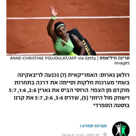
כדורסל נשים
נבחרת ישראל
יורוליג
ליגה ספרדית
טניס
VOD
מכבי תל אביב
מכבי חיפה
יורוקאפ
ליגה איטלקית
כדוריד
הפועל חולון
בית"ר ירושלים
רץ ברשת
ליגה צרפתית
כדורעף
הפועל ירושלים
מכבי תל אביב
ליגה הולנדית
סרינה וויליאמס
|
ANNE-CHRISTINE POUJOULAT/AFP via Getty
שחייה
תוצאות
Images
דני אבדיה
הפועל תל אביב
ליגה טורקית
רולאן גארוס: האמריקאית (7) נכנעה לריבאקינה
ג'ודו
הפועל חיפה
לוח שידורים
בשתי מערכות חלקות וסיימה את דרכה בתחרות
ליגה סינית
מוקדם מן הצפוי. הרוסי הביס את גארין 2:6, 1:6, 5:7
אגרוף
הפועל באר שבע
וישחק מול היווני (5), שדרס 3:6, 2:6, 5:7 את קרנו
ליגה ברזילאית
ברחבה
ספורט אולימפי
בוסטה הספרדי
מכבי נתניה
ליגות נוספות
UFC
"מעל הליגה" – פודקאסט
בני יהודה
מערכת ספורט 1
היאבקות WWE
יום ראשון, 17:40, 06.06.21