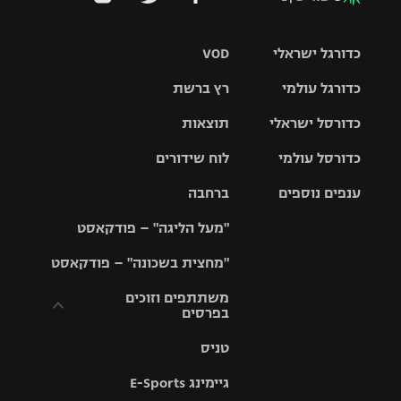
כדורגל ישראלי
VOD
כדורגל עולמי
רץ ברשת
ליגת העל
כדורסל ישראלי
תוצאות
ליגת
ליגה לאומית
האלופות
כדורסל עולמי
לוח שידורים
ליגת ווינר
סל
גביע הטוטו
ענפים נוספים
ברחבה
ליגה
NBA
אירופית
"מעל הליגה" – פודקאסט
ליגה לאומית
ליגיונרים
טניס
יורוליג
ליגה אנגלית
"מחצית בשכונה" – פודקאסט
כדורסל נשים
גביע המדינה
כדוריד
יורוקאפ
ליגה גרמנית
משתתפים וזוכים
בפרסים
מכבי תל
נבחרת
כדורעף
אביב
ישראל
ליגה
טניס
ספרדית
תקנון משתתפים
שחייה
הפועל חולון
מכבי חיפה
וזוכים בפרסים
גיימינג E-Sports
ליגה