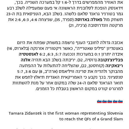
את האוויר מהמפרשים בדרך ל-1:6 קל במערכה השנייה. בכך,
זידאנסק הופכת לסלובנית הראשונה אי פעם שמעפילה לשלב רבע
גמר בטורניר גראנד סלאם כלשהו. בשלב הבא, הטניסאית בת ה-23
תשחק מול
פאולה באדוסה
(ספרד, 35), שניצחה 4:6, 6:3, 2:6 את
מרקטה וונדרוסובה (צ'כיה, 21)
אכזבה גדולה לחובבי הענף נרשמה במשחק שפתח את היום
באצטדיון "פיליפ שאטרייה", כאשר ויקטוריה אזרנקה (בלארוס, 16)
איבדה יתרון 0:1 במערכות ונכנעה 5:7, 6:3, 6:2
לאנסטסיה
פבליוצ'נקובה
(רוסיה, 32). יריבתה בשלב הבא תהיה
אלנה
ריבאקינה
(קזחסטן, 22), שהצליחה להתעלות על ההפתעה
מהבוקר ולהדיח את סרינה וויליאמס (ארה"ב, 8) עם 3:6, 5:7
סנסציוני. בכך נקבע כי האמריקאית האגדית תיאלץ לחפש את
תואר הגראנד סלאם ה-24 שלה במקום אחר על מנת להשתוות
למרגרט קורט במקום הראשון בטבלת כל הזמנים.
Tamara Zidansek is the first woman representing Slovenia
to reach the QFs of a Grand Slam