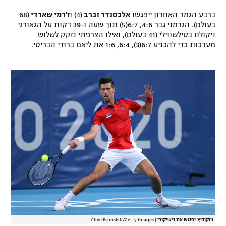
ברבע הגמר האחרון ייפגשו
אלכסנדר זברב
(4) ו
ז'רמי שארדי
(68
בעולם). הגרמני גבר 4:6, 6:7(5) תוך שעה ו-39 דקות על הגאורגי
ניקולוז בסילשווילי (41 בעולם), ואילו הצרפתי נזקק לשלוש
מערכות כדי להכניע 6:7(3), 6:4, 1:6 את ליאם ברודי הבריטי.
ג'וקוביץ' יפגוש את נישיקורי
|
Clive Brunskill/Getty Images