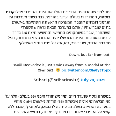
רשיון להקרנה פומבית לבית עסק
עוד לפני שהמדורגים הבכירים החלו את היום, הספרדי
פבלו קרניו
בוסטה
, המדורג 11 בעולם ושישי בטורניר, גבר בשתי מערכות על
הצטרפות לחבילת הערוצים
הגרמני דומיניק קופפר. המערכה הראשונה הסתיימה ב-6:7(7)
בתום שובר שוויון, אולם במערכה הבאה נראה שהספרדי
לוח דרושים – ג'ובנט
השתחרר, שבר במשחקונים החמישי והתשיעי וניצח 3:6 בדרך
ל-0:2 במערכות. היריב הבא שלו יהיה המדורג שני בתחרות,
דניל
מדבדב
הרוסי, שגבר 2:6, 6:3, 2:6 על פביו פוניני האיטלקי.
תגיות
Down, but far from out.
המגזין
Daniil Medvedev is just 2 wins away from a medal at the
Olympics.
pic.twitter.com/3IeGyETppX
July 28, 2021
— Srihari (@srihariravi12)
במשחק נוסף שנערך היום,
קיי נישיקורי
היפני (69 בעולם) חלף על
פני הבלארוסי איליה איבשקה (66) הודות ל-6:7(7) ו-0:6 מוחץ
במערכה השנייה. בשלב הבא יחכה לו
נובאק ג'וקוביץ'
, שגבר ללא
קושי על הספרדי אלחנדרו דוידוביץ' פוקינה, בתוצאה 3:6, 1:6.