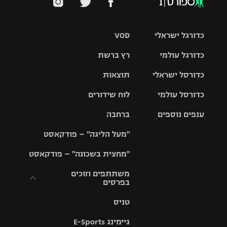
כדורגל ישראלי
VOD
כדורגל עולמי
רץ ברשת
ליגת העל
כדורסל ישראלי
תוצאות
ליגת
ליגה לאומית
האלופות
כדורסל עולמי
לוח שידורים
ליגת ווינר
סל
גביע הטוטו
ענפים נוספים
ברחבה
ליגה
NBA
אירופית
"מעל הליגה" – פודקאסט
ליגה לאומית
ליגיונרים
טניס
יורוליג
ליגה אנגלית
"מחצית בשכונה" – פודקאסט
כדורסל נשים
גביע המדינה
כדוריד
יורוקאפ
ליגה גרמנית
משתתפים וזוכים
בפרסים
מכבי תל
נבחרת
כדורעף
אביב
ישראל
ליגה
טניס
ספרדית
תקנון משתתפים
שחייה
הפועל חולון
מכבי חיפה
וזוכים בפרסים
גיימינג E-Sports