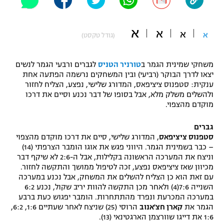
"מחצית בשכונה" – פודקאסט
אופניים
א
א
א
א
(גודל טקסט)
ספורט מוטורי
משתתפים וזוכים בפרסים
משחקי שמינית הגמר ב
טורניר הטניס
לגברים ורבעי הגמר לנשים
כדורמים
יצאו לדרך הבוקר (רביעי) ובין המשחקים נרשמה הפתעה אחת
תקנון משתתפים וזוכים בפרסים
טניס
ענקית: סטפנוס ציציפאס, המדורג שלישי, נפצע, הצליח לחזור
פוטבול אמריקאי NFL
ולהשלים משלק מלא, אבל בסופו של דבר נכנע וסיים את דרכו
תקנון עבור פעילות אלקטרה
מוקדם מהצפוי.
גיימינג E-Sports
בייסבול MLB
תקנון עבור פעילות ספורט 1 – "מרלן"
גברים
סטפנוס ציציפאס
, המדורג שלישי, סיים את דרכו מוקדם מהצפוי
ספורט אתגרי ואקסטרים
– כבר בשמינית הגמר. היווני פגש את אוגו הומבר הצרפתי (14)
תנאי שימוש
וניצח את המערכה הראשונה בקלילות, אבל ה-2:6 לא שיקף דבר
אומנויות לחימה
מכיוון שאז ציציפאס נפצע, זכה לטיפול ממושך והתקשה לחזור.
עם זאת הוא כן הצליח להשלים את המשחק, אבל נכנע במערכה
מדיניות פרטיות
השנייה 7:6(4) ולאחר מכן התקשה להוות יריב שקול, נכנע 6:2
גיימינג E-Sports
במערכה המכרעת ונפרד מהתתחרות. הומבר יפגוש כעת ברבע
הגמר את
קארן חצ'אנוב
הרוסי (25) שניצח לאחר שעתיים 1:6, 6:2,
תקנון פעילות ספורט 1
1:6 את דייגו שוורצמן הארגטינאי (13).