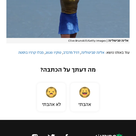
אלינה סביטולינה
|
Clive Brunskill/Getty Images
עוד באותו נושא:
אלינה סביטולינה
,
דניל מדבדב
,
טוקיו 2020
,
פבלו קרניו בוסטה
מה דעתך על הכתבה?
אהבתי
לא אהבתי