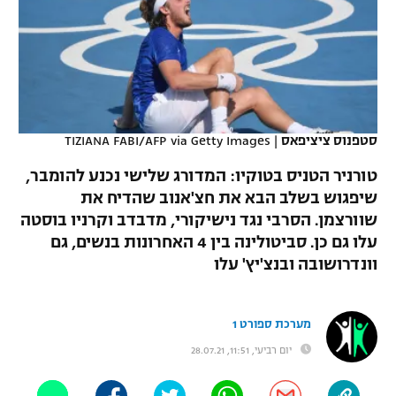
כדורסל נשים
נבחרת ישראל
יורוליג
ליגה ספרדית
טניס
VOD
מכבי תל אביב
מכבי חיפה
יורוקאפ
ליגה איטלקית
כדוריד
הפועל חולון
בית"ר ירושלים
רץ ברשת
ליגה צרפתית
כדורעף
סטפנוס ציציפאס
|
TIZIANA FABI/AFP via Getty Images
הפועל ירושלים
מכבי תל אביב
ליגה הולנדית
טורניר הטניס בטוקיו: המדורג שלישי נכנע להומבר,
שחייה
תוצאות
דני אבדיה
הפועל תל אביב
שיפגוש בשלב הבא את חצ'אנוב שהדיח את
ליגה טורקית
שוורצמן. הסרבי נגד נישיקורי, מדבדב וקרניו בוסטה
ג'ודו
הפועל חיפה
לוח שידורים
עלו גם כן. סביטולינה בין 4 האחרונות בנשים, גם
ליגה סינית
אגרוף
וונדרושובה ובנצ'יץ' עלו
הפועל באר שבע
ליגה ברזילאית
ברחבה
ספורט אולימפי
מכבי נתניה
מערכת ספורט 1
ליגות נוספות
UFC
יום רביעי, 11:51, 28.07.21
"מעל הליגה" – פודקאסט
בני יהודה
היאבקות WWE