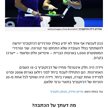
רשיון להקרנה פומבית לבית עסק
הצטרפות לחבילת הערוצים
לוח דרושים – ג'ובנט
נפרדים. ויידה ודג'וקוביץ'
|
GettyImages, Clive Brunskill
תגיות
נכון לעכשיו אף אחד לא יודע באילו טורנירים דג'וקוביץ' יורשה
להשתתף בגלל העובדה שלא התחסן נגד קורונה. שני טורנירי
המגזין
המאסטרס 1,000 בארצות הברית – אינדיאן וולס ומיאמי – ייערכו
בקרוב.
ויידה היה חלק אינטרגלי מחייו של דג'וקוביץ' ב-15 השנים
האחרונות. הם התחילו לעבוד ביחד לפני רולאן גארוס 2006 ופרט
לפרידה אחת קצרה, נשארו ביחד. ויידה היה שותף לכל אחת מ-20
הזכיות של דג'וקוביץ' בתארי גרנד סלאם.
עוד באותו נושא:
מריאן ואיידה
,
נובאק ג'וקוביץ'
מה דעתך על הכתבה?