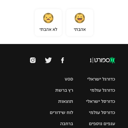
אהבתי
לא אהבתי
כדורגל ישראלי
VOD
כדורגל עולמי
רץ ברשת
ליגת העל
כדורסל ישראלי
תוצאות
ליגת
ליגה לאומית
האלופות
כדורסל עולמי
לוח שידורים
ליגת ווינר
סל
גביע הטוטו
ענפים נוספים
ברחבה
ליגה
NBA