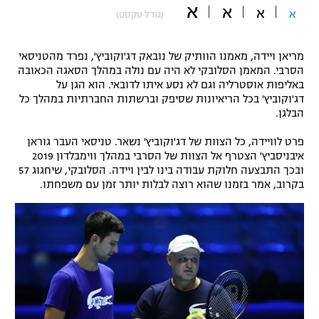
א
א
א
א
(גודל טקסט)
"מחצית בשכונה" – פודקאסט
אופניים
מריאן ויידה, מאמנו הוותיק של נובאק דג'וקוביץ', נפרד מהטניסאי
ספורט מוטורי
משתתפים וזוכים בפרסים
הסרבי. המאמן הסלובקי לא היה עם נולה במהלך הסאגה הכאובה
באליפות אוסטרליה וגם לא נסע איתו לדובאי. הוא הגן על
כדורמים
דג'וקוביץ' בכל הריאיונות שסיפק וברשתות החברתיות במהלך כל
תקנון משתתפים וזוכים בפרסים
הבלגן.
טניס
פוטבול אמריקאי NFL
פרט לוויידה, כל הצוות של דג'וקוביץ' נשאר. טניסאי העבר גוראן
תקנון עבור פעילות אלקטרה
איבניסביץ' הצטרף אל הצוות של הסרבי במהלך ווימבלדון 2019
גיימינג E-Sports
בייסבול MLB
ובכך התבצעה חלוקת עבודה בינו לבין ויידה. הסלובקי, שיחגוג 57
תקנון עבור פעילות ספורט 1 – "מרלן"
בקרוב, אמר בזמנו שהוא רוצה לבלות יותר זמן עם משפחתו.
ספורט אתגרי ואקסטרים
תנאי שימוש
אומנויות לחימה
מדיניות פרטיות
גיימינג E-Sports
תקנון פעילות ספורט 1