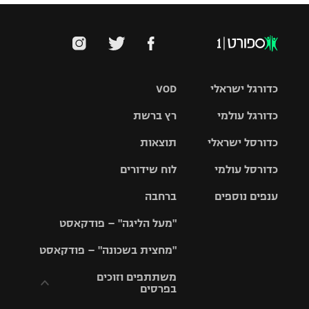
כדורגל ישראלי
VOD
כדורגל עולמי
רץ ברשת
ליגת העל
כדורסל ישראלי
תוצאות
ליגת
ליגה לאומית
האלופות
כדורסל עולמי
לוח שידורים
ליגת ווינר
סל
גביע הטוטו
ענפים נוספים
ברחבה
ליגה
NBA
אירופית
"מעל הליגה" – פודקאסט
ליגה לאומית
ליגיונרים
טניס
יורוליג
ליגה אנגלית
"מחצית בשכונה" – פודקאסט
כדורסל נשים
גביע המדינה
כדוריד
יורוקאפ
ליגה גרמנית
משתתפים וזוכים
בפרסים
מכבי תל
נבחרת
כדורעף
אביב
ישראל
ליגה