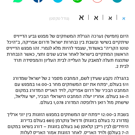
"מחצית בשכונה" – פודקאסט
אופניים
א
א
א
א
(גודל טקסט)
ספורט מוטורי
משתתפים וזוכים בפרסים
היום (חמישי) נערכה הגרלת המשחקים של מפגש גביע הדייויס
כדורמים
שיתקיים בשישי ובשבת בין נבחרות ישראל ודרום אפריקה, ב"היכל
תקנון משתתפים וזוכים בפרסים
טוטו הקריה" באשדוד, שצפוי להיות מלא לגמרי. זהו מפגש הדייויס
טניס
הראשון המתקיים בישראל לאחר ארבע שנים וחצי, כאשר הנבחרת
פוטבול אמריקאי NFL
שתנצח תעלה למאבק על העלייה לבית העליון והמפסידה תרד
תקנון עבור פעילות אלקטרה
לבית 2.
גיימינג E-Sports
בייסבול MLB
תקנון עבור פעילות ספורט 1 – "מרלן"
בהגרלה נקבע שעידן לשם, המחבט מספר 2 של ישראל שמדורג
511 בעולם, יפתח את יום המשחקים מחר ב-14:00 במפגש עם
ספורט אתגרי ואקסטרים
תנאי שימוש
המחבט הבכיר של דרום אפריקה, לויד האריס המדורג במקום
ה-34 בעולם. אחריו יעלה המחבט הישראלי הבכיר, ישי עוליאל,
אומנויות לחימה
שישחק מול רואן רולופסה המדורג 1,078 בעולם.
מדיניות פרטיות
גיימינג E-Sports
בשבת ב-12:00 ייפתח יום המשחקים במפגש הזוגות בין יוני ארליך
(מדורג 72 בעולם בזוגות) ודניאל צוקרמן (661 בעולם בדירוג
היחידים) לבין רייבן קלאסן (34 בעולם בזוגות – דורג בשיאו במקום
תקנון פעילות ספורט 1
ה-7 בעולם) ולויד האריס. לאחר הזוגות אמור האריס לעלות