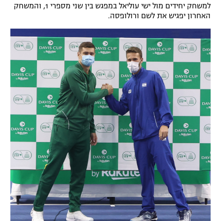
למשחק יחידים מול ישי עוליאל במפגש בין שני מספרי 1, והמשחק
רשיון להקרנה פומבית לבית עסק
האחרון יפגיש את לשם ורולופסה.
הצטרפות לחבילת הערוצים
לוח דרושים – ג'ובנט
תגיות
המגזין