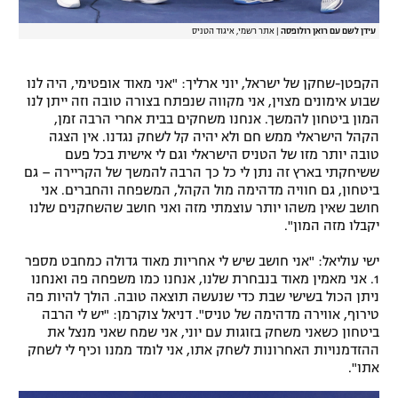
עידן לשם עם רואן רולופסה
|
אתר רשמי, איגוד הטניס
הקפטן-שחקן של ישראל, יוני ארליך: "אני מאוד אופטימי, היה לנו
שבוע אימונים מצוין, אני מקווה שנפתח בצורה טובה וזה ייתן לנו
המון ביטחון להמשך. אנחנו משחקים בבית אחרי הרבה זמן,
הקהל הישראלי ממש חם ולא יהיה קל לשחק נגדנו. אין הצגה
טובה יותר מזו של הטניס הישראלי וגם לי אישית בכל פעם
ששיחקתי בארץ זה נתן לי כל כך הרבה להמשך של הקריירה – גם
ביטחון, גם חוויה מדהימה מול הקהל, המשפחה והחברים. אני
חושב שאין משהו יותר עוצמתי מזה ואני חושב שהשחקנים שלנו
יקבלו מזה המון".
ישי עוליאל: "אני חושב שיש לי אחריות מאוד גדולה כמחבט מספר
1. אני מאמין מאוד בנבחרת שלנו, אנחנו כמו משפחה פה ואנחנו
ניתן הכול בשישי שבת כדי שנעשה תוצאה טובה. הולך להיות פה
טירוף, אווירה מדהימה של טניס". דניאל צוקרמן: "יש לי הרבה
ביטחון כשאני משחק בזוגות עם יוני, אני שמח שאני מנצל את
ההזדמנויות האחרונות לשחק אתו, אני לומד ממנו וכיף לי לשחק
אתו".