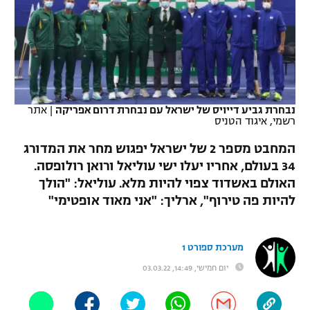
כדורסל נשים
נבחרת ישראל
יורוליג
ליגה ספרדית
טניס
VOD
מכבי תל אביב
מכבי חיפה
יורוקאפ
ליגה איטלקית
כדוריד
הפועל חולון
בית"ר ירושלים
רץ ברשת
ליגה צרפתית
כדורעף
נבחרת גביע דייויס של ישראל עם נבחרת דרום אפריקה
|
אתר
הפועל ירושלים
מכבי תל אביב
רשמי, איגוד הטניס
ליגה הולנדית
שחייה
תוצאות
דני אבדיה
המחבט מספר 2 של ישראל יפגוש מחר את המדורג
הפועל תל אביב
ליגה טורקית
34 בעולם, אחריו יעלו ישי עוליאל ורואן רולופסה.
ג'ודו
האולם באשדוד צפוי להיות מלא. עוליאל: "הולך
הפועל חיפה
לוח שידורים
ליגה סינית
להיות פה טירוף", ארליך: "אני מאוד אופטימי"
אגרוף
הפועל באר שבע
ליגה ברזילאית
ברחבה
ספורט אולימפי
מערכת ספורט 1
מכבי נתניה
ליגות נוספות
יום חמישי, 14:49, 03.03.22
UFC
"מעל הליגה" – פודקאסט
בני יהודה
היאבקות WWE