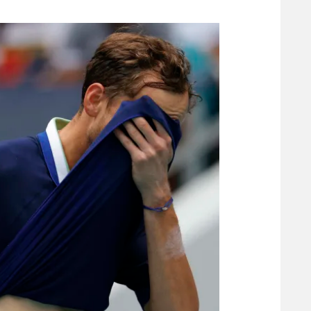
משתתפים וזוכים בפרסים
מכבי ת
הפועל 
תקנון משתתפים וזוכים בפרסים
הפועל 
תקנון עבור פעילות אלקטרה
הפועל 
תקנון עבור פעילות ספורט 1 – "מרלן"
מכבי נ
טניס
בני יהו
גיימינג E-Sports
תנאי שימוש
מדיניות פרטיות
תקנון פעילות ספורט 1
רשיון להקרנה פומבית לבית עסק
הצטרפות לחבילת הערוצים
לוח דרושים – ג'ובנט
תגיות