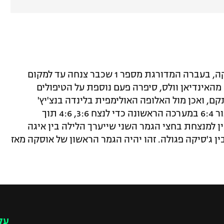
הראשונה להעפיל לגמר הייתה נאומי אוסקה, בעברה המדורגת מספר 1 שכבר צנחה עד למקום
 מהאינדיאן וולס, סיפרה פעם נוספת על הטיפולים
, ואכן מול האלופה האולימפית בלינדה בנצ'יץ'
השווייצרית (22) היא התעלתה, מחקה פיגור 6:4 במערכה הראשונה כדי לנצח 3:6, 4:6 תוך
א תמתין למנצחת בחצי הגמר השני שייערך הלילה בין איגה
 ג'סיקה פגולה. זהו יהיה הגמר הראשון של אוסקה מאז
עק