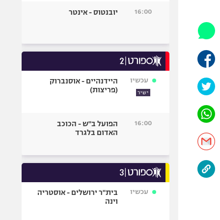
היאבקות WWE
16:00
יובנטוס - אינטר
אופניים
ספורט מוטורי
כדורמים
פוטבול אמריקאי NFL
בייסבול MLB
עכשיו
היידנהיים - אוסנברוק
(פריצות)
ספורט אתגרי
ישיר
ואקסטרים
אומנויות לחימה
16:00
הפועל ב"ש - הכוכב
גיימינג E-Sports
האדום בלגרד
עכשיו
בית"ר ירושלים - אוסטריה
וינה