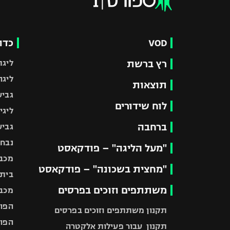
VOD
כדו
רץ ברשת
ליגת
ליגה
תוצאות
גביע
לוח שידורים
ליגי
ברחבה
גביע
נבחר
"מעל הליגה" – פודקאסט
מכבי
"מחצית בשכונה" – פודקאסט
בית"
משתתפים וזוכים בפרסים
מכבי
הפוע
תקנון משתתפים וזוכים בפרסים
הפוע
תקנון עבור פעילות אלקטרה