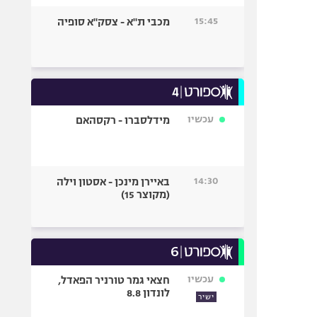
15:45
מכבי ת"א - צסק"א סופיה
עכשיו
מידלסברו - רקסהאם
14:30
באיירן מינכן - אסטון וילה
(מקוצר 15)
עכשיו
חצאי גמר טורניר הפאדל,
לונדון 8.8
ישיר