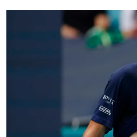
ל אביב
ליגה טורקית
תל אביב
ליגה סינית
חיפה
ליגה ברזילאית
באר שבע
ליגות נוספות
תניה
דה