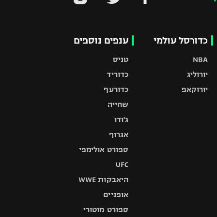
כדורסל עולמי
ענפים נוספים
NBA
טניס
יורוליג
כדוריד
יורוקאפ
כדורעף
שחייה
ג'ודו
אגרוף
ספורט אולימפי
UFC
היאבקות WWE
אופניים
ספורט מוטורי