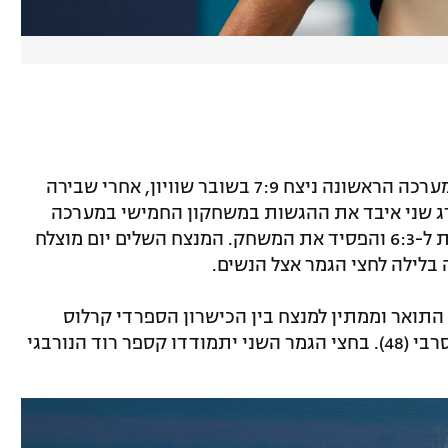
הורקאץ' (10 בעולם) הוא האלוף המכהן ובמערכה הראשונה ניצח 7:9 בשובר שוויון, אחרי שבירה
רג שני איבד את ההגשות במשחקון החמישי במערכה
השנייה, לא הצליח לחזור ונשבר פעם נוספת ל-6:3 והפסיד את המשחק. המנצח השלים יום מוצלח
 בלילה לחצי הגמר אצל הנשים.
 התואר וממתין למנצח בין הכישרון הספרדי קרלוס
אלקרס (16 בעולם) למיומיר קצ'מאנוביץ' הסרבי (48). בחצי הגמר השני יתמודדו קספר רוד הנורבגי