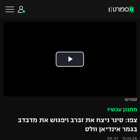
כדורגל ישראלי
ליגת העל
כדורגל עולמי
ליגה לאומית
ליגת האלופות
כדורסל ישראלי
ספורט1
גביע הטוטו
מתנגן עכשיו
ליגה אירופית
ליגת ווינר סל
ליגיונרים
כדורסל עולמי
צפו: סינר ניצח את זברב ויפגוש את מדבדב
ליגה אנגלית
בגמר אינדיאן וולס
ליגה לאומית
גביע המדינה
NBA
15.03.26 09:47
ליגה גרמנית
ענפים נוספים