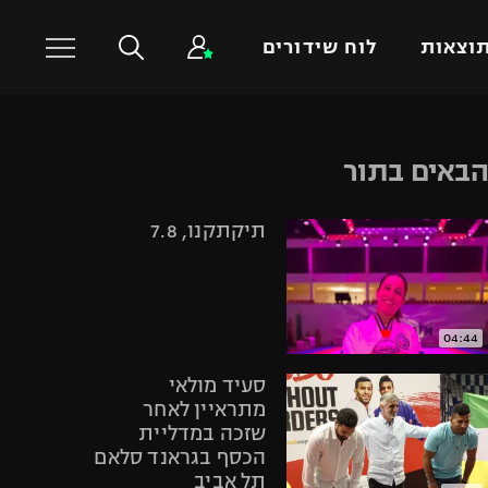
וצאות
לוח שידורים
כדורסל עולמי
ענפים נוספים
באים בתור
NBA
טניס
תיקתקנו, 7.8
יורוליג
כדוריד
יורוקאפ
כדורעף
שחייה
ג'ודו
04:44
אגרוף
סעיד מולאי
ספורט אולימפי
מתראיין לאחר
שזכה במדליית
UFC
הכסף בגראנד סלאם
היאבקות WWE
תל אביב