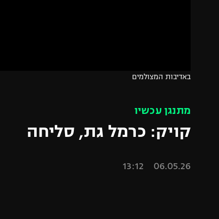
הפועל 
תקנון משתתפים וזוכים בפרסים
הפועל 
תקנון עבור פעילות אלקטרה
הפועל 
תקנון עבור פעילות ספורט 1 – "מרלן"
מכבי נ
טניס
בני יהו
באדיבות המצולמים
גיימינג E-Sports
תנאי שימוש
מתנגן עכשיו
מדיניות פרטיות
קויק: כרמל גת, סליחה
תקנון פעילות ספורט 1
רשיון להקרנה פומבית לבית עסק
06.05.26 13:12
הצטרפות לחבילת הערוצים
לוח דרושים – ג'ובנט
תגיות
המגזין