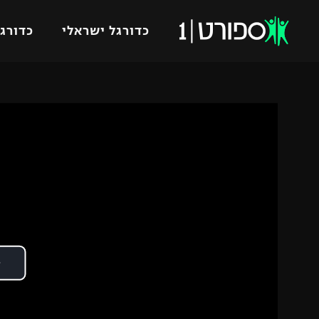
כדורגל ישראלי
כדורגל
VOD
כדורג
רץ ברשת
ליגת ה
ליגה ל
תוצאות
גביע הט
לוח שידורים
ליגיונר
ברחבה
גביע ה
נבחרת 
"מעל הליגה" – פודקאסט
מכבי ח
"מחצית בשכונה" – פודקאסט
בית"ר י
משתתפים וזוכים בפרסים
מכבי ת