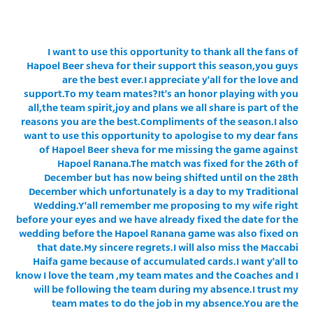
"מחצית בשכונה" – פודקאסט
אופניים
I want to use this opportunity to thank all the fans of
ספורט מוטורי
משתתפים וזוכים בפרסים
Hapoel Beer sheva for their support this season,you guys
are the best ever.I appreciate y'all for the love and
support.To my team mates?It's an honor playing with you
כדורמים
תקנון משתתפים וזוכים בפרסים
all,the team spirit,joy and plans we all share is part of the
טניס
reasons you are the best.Compliments of the season.I also
פוטבול אמריקאי NFL
want to use this opportunity to apologise to my dear fans
תקנון עבור פעילות אלקטרה
of Hapoel Beer sheva for me missing the game against
גיימינג E-Sports
בייסבול MLB
Hapoel Ranana.The match was fixed for the 26th of
תקנון עבור פעילות ספורט 1 – "מרלן"
December but has now being shifted until on the 28th
December which unfortunately is a day to my Traditional
ספורט אתגרי ואקסטרים
Wedding.Y'all remember me proposing to my wife right
תנאי שימוש
before your eyes and we have already fixed the date for the
אומנויות לחימה
wedding before the Hapoel Ranana game was also fixed on
that date.My sincere regrets.I will also miss the Maccabi
מדיניות פרטיות
Haifa game because of accumulated cards.I want y'all to
גיימינג E-Sports
know I love the team ,my team mates and the Coaches and I
will be following the team during my absence.I trust my
תקנון פעילות ספורט 1
team mates to do the job in my absence.You are the