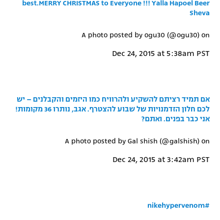
best.MERRY CHRISTMAS to Everyone !!! Yalla Hapoel Beer
רשיון להקרנה פומבית לבית עסק
Sheva
A photo posted by ogu30 (@ogu30) on
הצטרפות לחבילת הערוצים
Dec 24, 2015 at 5:38am PST
לוח דרושים – ג'ובנט
תגיות
אם תמיד רציתם להשקיע ולהרוויח כמו היזמים והקבלנים – יש
המגזין
לכם חלון הזדמנויות של שבוע להצטרף. אגב, נותרו 36 מקומות!
אני כבר בפנים. ואתם?
A photo posted by Gal shish (@galshish) on
Dec 24, 2015 at 3:42am PST
#nikehypervenom