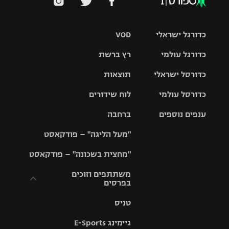
כדורגל ישראלי
VOD
כדורגל עולמי
רץ ברשת
ליגת העל
כדורסל ישראלי
תוצאות
ליגת
ליגה לאומית
האלופות
כדורסל עולמי
לוח שידורים
ליגת ווינר
סל
גביע הטוטו
ענפים נוספים
ברחבה
ליגה
NBA
אירופית
"מעל הליגה" – פודקאסט
ליגה לאומית
ליגיונרים
טניס
יורוליג
ליגה אנגלית
"מחצית בשכונה" – פודקאסט
כדורסל נשים
גביע המדינה
כדוריד
יורוקאפ
ליגה גרמנית
משתתפים וזוכים
בפרסים
מכבי תל
נבחרת
כדורעף
אביב
ישראל
ליגה
טניס
ספרדית
תקנון משתתפים
שחייה
הפועל חולון
מכבי חיפה
וזוכים בפרסים
גיימינג E-Sports