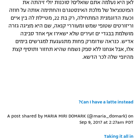
לאן היא נעלמה אתם שואלים? סוכנות יולי זיהתה את
רשיון להקרנה פומבית לבית עסק
הפוטנציאל של מלכת האינסטגרם והחתימה אותה על חוזה
וכעת הדוגמנית המתחילה, רק בת 22, מטיילת לה בין איים
הצטרפות לחבילת הערוצים
וריזורטים שטופי שמש ומעוררי קנאה, שם היא מציגה גזרה
מושלמת בבגדי ים זעירים שלא ישאירו אף אחד סביבה
לוח דרושים – ג'ובנט
אדיש. כנראה שדומרק פחות מתגעגעת למגרשים בימים
אלו, אבל אנחנו ללא ספק נשמח שהיא תחזור ותוסיף קצת
תגיות
מהיופי שלה לכר הדשא.
המגזין
Can I have a latte instead?
A post shared by MARIA MIRI DOMARK (@maria_domark) on
Sep 9, 2017 at 2:27am PDT
Taking it all in