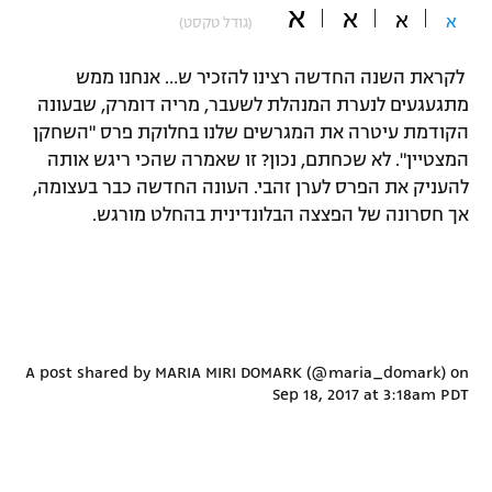
א
א
א
א
(גודל טקסט)
"מחצית בשכונה" – פודקאסט
אופניים
לקראת השנה החדשה רצינו להזכיר ש… אנחנו ממש
ספורט מוטורי
משתתפים וזוכים בפרסים
מתגעגעים לנערת המנהלת לשעבר, מריה דומרק, שבעונה
הקודמת עיטרה את המגרשים שלנו בחלוקת פרס "השחקן
כדורמים
המצטיין". לא שכחתם, נכון? זו שאמרה שהכי ריגש אותה
תקנון משתתפים וזוכים בפרסים
טניס
להעניק את הפרס לערן זהבי. העונה החדשה כבר בעצומה,
פוטבול אמריקאי NFL
אך חסרונה של הפצצה הבלונדינית בהחלט מורגש.
תקנון עבור פעילות אלקטרה
גיימינג E-Sports
בייסבול MLB
תקנון עבור פעילות ספורט 1 – "מרלן"
ספורט אתגרי ואקסטרים
תנאי שימוש
אומנויות לחימה
A post shared by MARIA MIRI DOMARK (@maria_domark) on
Sep 18, 2017 at 3:18am PDT
מדיניות פרטיות
גיימינג E-Sports
תקנון פעילות ספורט 1