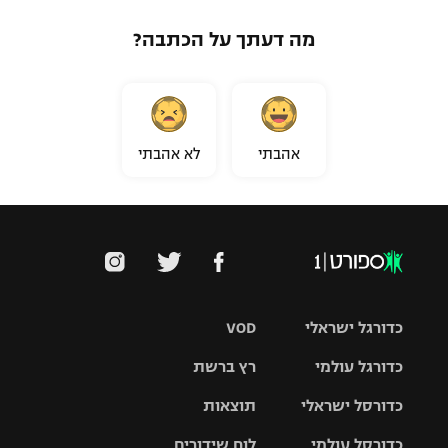
רשיון להקרנה פומבית לבית עסק
מה דעתך על הכתבה?
הצטרפות לחבילת הערוצים
לוח דרושים – ג'ובנט
אהבתי
לא אהבתי
תגיות
המגזין
כדורגל ישראלי
VOD
כדורגל עולמי
רץ ברשת
ליגת העל
כדורסל ישראלי
תוצאות
ליגת
ליגה לאומית
האלופות
כדורסל עולמי
לוח שידורים