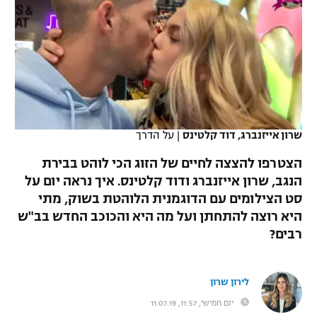
כדורסל נשים
נבחרת ישראל
יורוליג
ליגה ספרדית
טניס
VOD
מכבי תל אביב
מכבי חיפה
יורוקאפ
ליגה איטלקית
כדוריד
הפועל חולון
בית"ר ירושלים
רץ ברשת
ליגה צרפתית
כדורעף
הפועל ירושלים
מכבי תל אביב
ליגה הולנדית
שרון אייזנברג, דוד קלטינס
|
על הדרך
שחייה
תוצאות
דני אבדיה
הפועל תל אביב
הצטרפו להצצה לחיים של הזוג הכי לוהט בבירת
ליגה טורקית
ג'ודו
הנגב, שרון אייזנברג ודוד קלטינס. איך נראה יום על
הפועל חיפה
לוח שידורים
סט הצילומים עם הדוגמנית הלוהטת בשוק, מתי
ליגה סינית
אגרוף
היא רוצה להתחתן ועל מה היא והכוכב החדש בב"ש
הפועל באר שבע
רבים?
ליגה ברזילאית
ברחבה
ספורט אולימפי
מכבי נתניה
ליגות נוספות
UFC
לירון שרון
"מעל הליגה" – פודקאסט
בני יהודה
יום חמישי, 11:57, 11.07.19
היאבקות WWE