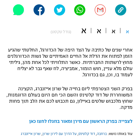
"מחצית בשכונה" – פודקאסט
אופניים
ספורט מוטורי
א
משתתפים וזוכים בפרסים
א
א
א
(גודל טקסט)
כדורמים
תקנון משתתפים וזוכים בפרסים
טניס
אחרי שנים של כתיבה על הצד היפה של הכדורגל, החלטתי שהגיע
הזמן לפתוח את הדלת אל החיים האמיתיים של נשות הכדורגלנים
פוטבול אמריקאי NFL
תקנון עבור פעילות אלקטרה
מחוץ לרשתות החברתיות. כאשר התלוויתי לכל אחת מהן, גיליתי
עולם מלא עניין, חוש הומור, אמביציה, לוז שאף גבר לא יצליח
גיימינג E-Sports
בייסבול MLB
לעמוד בו, וכן, גם בכדורגל.
תקנון עבור פעילות ספורט 1 – "מרלן"
ספורט אתגרי ואקסטרים
בפרק השני הצטרפתי ליום בחייה של שרון אייזנברג, הקצינה
תנאי שימוש
המשוחררת של דוד קלטינס והשם הכי חם היום בעולם הדוגמנות,
שחוץ מלכבוש שלטים באיילון, גם תכבוש לכם את הלב תוך פחות
אומנויות לחימה
מדקה.
מדיניות פרטיות
גיימינג E-Sports
לצפייה בפרק הראשון עם מירן ומאור בוזגלו לחצו כאן
תקנון פעילות ספורט 1
עוד באותו נושא:
ברחבה
,
דוד קלטינס
,
על הדרך עם לירון שרון
,
שרון אייזנברג